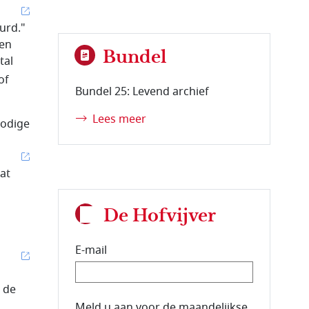
urd."
een
Bundel
tal
of
Bundel 25: Levend archief
Lees meer
nodige
at
De Hofvijver
E-mail
 de
E-mailadres van de abonnee.
Meld u aan voor de maandelijkse