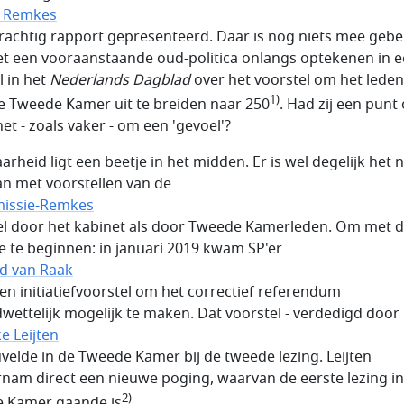
n Remkes
rachtig rapport gepresenteerd. Daar is nog niets mee gebe
iet een vooraanstaande oud-politica onlangs optekenen in 
l in het
Nederlands Dagblad
over het voorstel om het leden
1)
e Tweede Kamer uit te breiden naar 250
. Had zij een punt 
et - zoals vaker - om een 'gevoel'?
arheid ligt een beetje in het midden. Er is wel degelijk het 
n met voorstellen van de
issie-Remkes
el door het kabinet als door Tweede Kamerleden. Om met d
te te beginnen: in januari 2019 kwam SP'er
d van Raak
en initiatiefvoorstel om het correctief referendum
wettelijk mogelijk te maken. Dat voorstel - verdedigd door
e Leijten
uvelde in de Tweede Kamer bij de tweede lezing. Leijten
nam direct een nieuwe poging, waarvan de eerste lezing in
2)
e Kamer gaande is
.