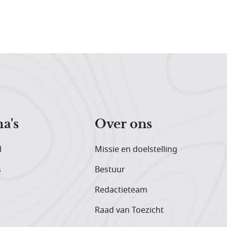
a's
Over ons
l
Missie en doelstelling
s
Bestuur
Redactieteam
Raad van Toezicht