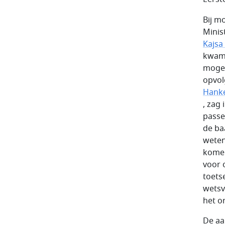
Bij m
Minis
Kajsa
kwam 
mogel
opvol
Hanke
, zag
passe
de ba
weten
komen
voor 
toets
wetsv
het o
De aa