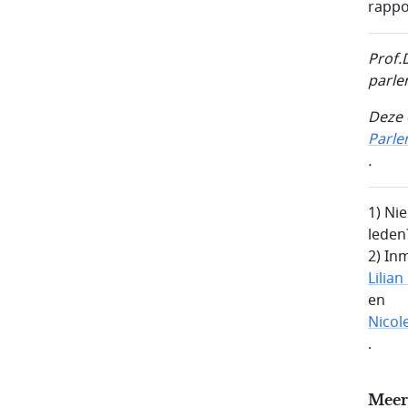
rappo
Prof.
parle
Deze 
Parl
.
1) Ni
leden
2) In
Lilian
en
Nicol
.
Meer