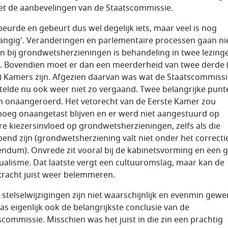
met de aanbevelingen van de Staatscommissie.
beurde en gebeurt dus wel degelijk iets, maar veel is nog
angig'. Veranderingen en parlementaire processen gaan ni
en bij grondwetsherzieningen is behandeling in twee lezing
. Bovendien moet er dan een meerderheid van twee derde (
) Kamers zijn. Afgezien daarvan was wat de Staatscommiss
telde nu ook weer niet zo vergaand. Twee belangrijke punt
n onaangeroerd. Het vetorecht van de Eerste Kamer zou
oeg onaangetast blijven en er werd niet aangestuurd op
re kiezersinvloed op grondwetsherzieningen, zelfs als die
jpend zijn (grondwetsherziening valt niet onder het correcti
endum). Onvrede zit vooral bij de kabinetsvorming en een 
ualisme. Dat laatste vergt een cultuuromslag, maar kan de
racht juist weer belemmeren.
 stelselwijzigingen zijn niet waarschijnlijk en evenmin gewe
as eigenlijk ook de belangrijkste conclusie van de
scommissie. Misschien was het juist in die zin een prachtig