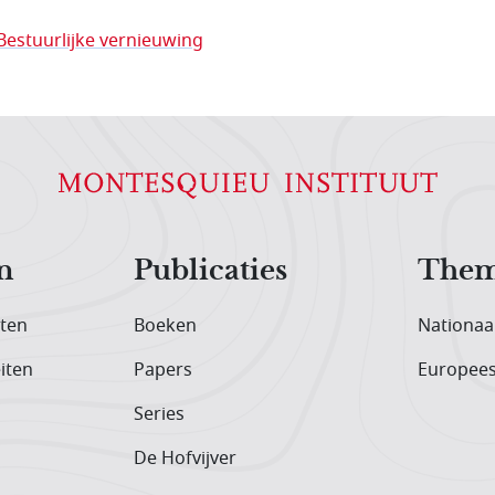
Bestuurlijke vernieuwing
n
Publicaties
Them
iten
Boeken
Nationaa
iten
Papers
Europee
Series
De Hofvijver