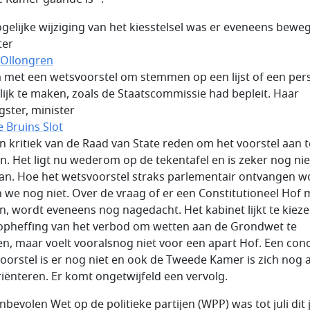
ogelijke wijziging van het kiesstelsel was er eveneens beweg
ter
 Ollongren
met een wetsvoorstel om stemmen op een lijst of een pe
ijk te maken, zoals de Staatscommissie had bepleit. Haar
gster, minister
 Bruins Slot
 in kritiek van de Raad van State reden om het voorstel aan t
n. Het ligt nu wederom op de tekentafel en is zeker nog nie
an. Hoe het wetsvoorstel straks parlementair ontvangen w
 we nog niet. Over de vraag of er een Constitutioneel Hof 
, wordt eveneens nog nagedacht. Het kabinet lijkt te kiez
opheffing van het verbod om wetten aan de Grondwet te
en, maar voelt vooralsnog niet voor een apart Hof. Een con
oorstel is er nog niet en ook de Tweede Kamer is zich nog 
riënteren. Er komt ongetwijfeld een vervolg.
nbevolen Wet op de politieke partijen (WPP) was tot juli dit j