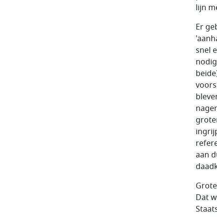
lijn 
Er ge
'aanh
snel 
nodig
beide
voors
bleve
nagen
grote
ingri
refer
aan d
daadk
Grote
Dat w
Staat