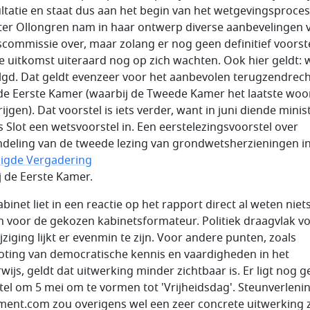
ltatie en staat dus aan het begin van het wetgevingsproces
ter Ollongren nam in haar ontwerp diverse aanbevelingen 
scommissie over, maar zolang er nog geen definitief voorstel
de uitkomst uiteraard nog op zich wachten. Ook hier geldt: 
lgd. Dat geldt evenzeer voor het aanbevolen terugzendrec
de Eerste Kamer (waarbij de Tweede Kamer het laatste woo
ijgen). Dat voorstel is iets verder, want in juni diende minis
s Slot een wetsvoorstel in. Een eerstelezingsvoorstel over
deling van de tweede lezing van grondwetsherzieningen i
igde Vergadering
ij de Eerste Kamer.
binet liet in een reactie op het rapport direct al weten niets
n voor de gekozen kabinetsformateur. Politiek draagvlak v
jziging lijkt er evenmin te zijn. Voor andere punten, zoals
oting van democratische kennis en vaardigheden in het
wijs, geldt dat uitwerking minder zichtbaar is. Er ligt nog 
tel om 5 mei om te vormen tot 'Vrijheidsdag'. Steunverleni
ment.com zou overigens wel een zeer concrete uitwerking zi