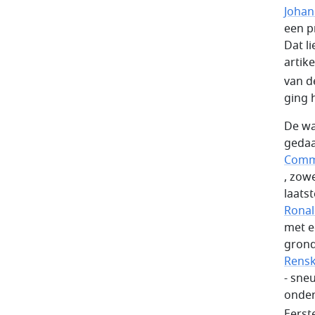
Joha
een p
Dat l
artike
van d
ging h
De wa
gedaa
Comm
, zow
laats
Ronal
met e
grond
Rensk
- sne
onder
Eerst