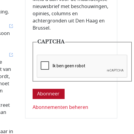
nieuwsbrief met beschouwingen,
ing.
opinies, columns en
achtergronden uit Den Haag en
Brussel.
rsoon
CAPTCHA
e
t van
ordt,
Deze vraag is om te controleren dat u ee
moet
en
creet
Abonnementen beheren
aan
aar in