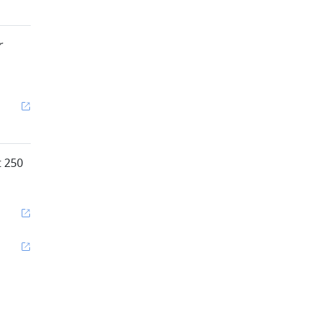
r
t 250