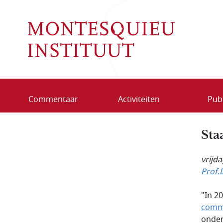
Overslaan en naar de inhoud gaan
Commentaar
Activiteiten
Publ
Sta
vrijd
Prof.
"In 2
comm
onder