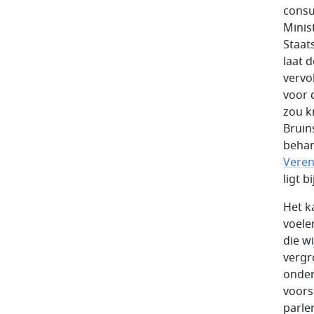
consu
Minis
Staat
laat 
vervo
voor 
zou kr
Bruin
behan
Veren
ligt b
Het ka
voele
die wi
vergr
onder
voors
parle