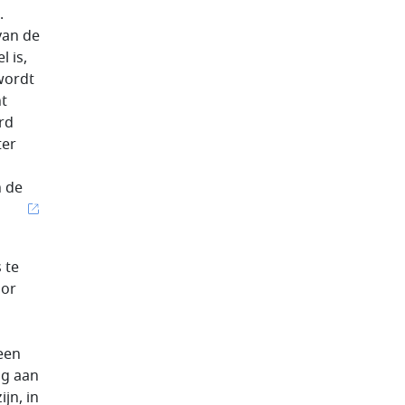
.
van de
 is,
wordt
ht
rd
ter
n de
 te
oor
geen
ng aan
jn, in