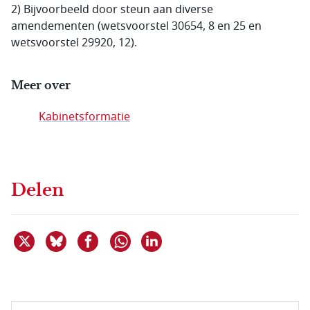
2) Bijvoorbeeld door steun aan diverse
amendementen (wetsvoorstel 30654, 8 en 25 en
wetsvoorstel 29920, 12).
Meer over
Kabinetsformatie
Delen
Deel dit item op X
Deel dit item op Bluesky
Deel dit item op Facebook
Deel dit item op Linkedin
Delen via WhatsApp