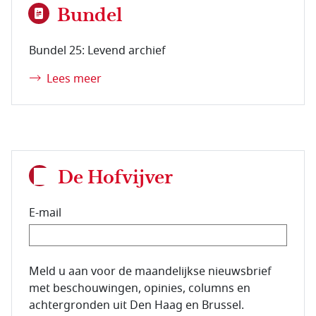
Bundel
Bundel 25: Levend archief
Lees meer
De Hofvijver
E-mail
E-mailadres van de abonnee.
Meld u aan voor de maandelijkse nieuwsbrief
met beschouwingen, opinies, columns en
achtergronden uit Den Haag en Brussel.