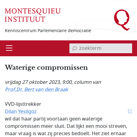
Overslaan en naar de inhoud gaan
Kenniscentrum Parlementaire democratie
invoerveld zoekterm
Open
Menu
Waterige compromissen
vrijdag 27 oktober 2023, 9:00
, column van
Prof.Dr. Bert van den Braak
VVD-lijsttrekker
Dilan Yesilgöz
wil dat haar partij voortaan geen waterige
compromissen meer sluit. Dat lijkt een mooi streven,
maar vraag is wat zij precies bedoelt. Het ziet ernaar