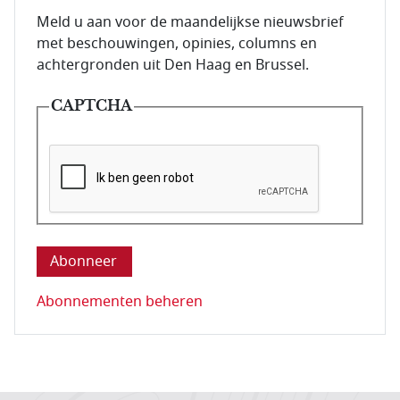
E-mailadres van de abonnee.
Meld u aan voor de maandelijkse nieuwsbrief
met beschouwingen, opinies, columns en
achtergronden uit Den Haag en Brussel.
CAPTCHA
Deze vraag is om te controleren dat u een mens be
Abonnementen beheren