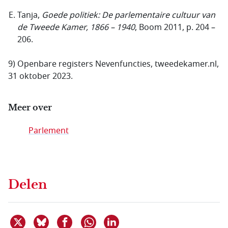
Tanja,
Goede politiek: De parlementaire cultuur van
de Tweede Kamer, 1866 – 1940
, Boom 2011, p. 204 –
206.
9) Openbare registers Nevenfuncties, tweedekamer.nl,
31 oktober 2023.
Meer over
Parlement
Delen
Deel dit item op X
Deel dit item op Bluesky
Deel dit item op Facebook
Deel dit item op Linkedin
Delen via WhatsApp