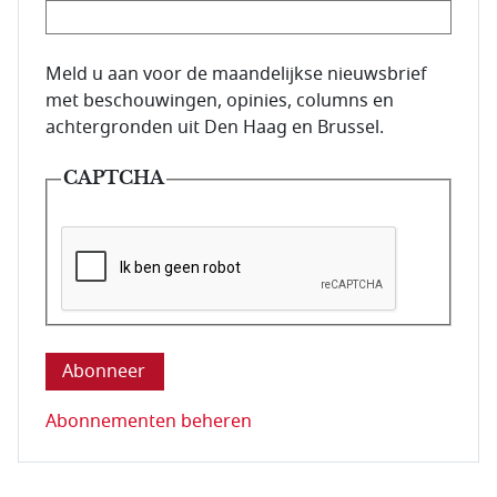
E-mailadres van de abonnee.
Meld u aan voor de maandelijkse nieuwsbrief
met beschouwingen, opinies, columns en
achtergronden uit Den Haag en Brussel.
CAPTCHA
Deze vraag is om te controleren dat u een mens be
Abonnementen beheren