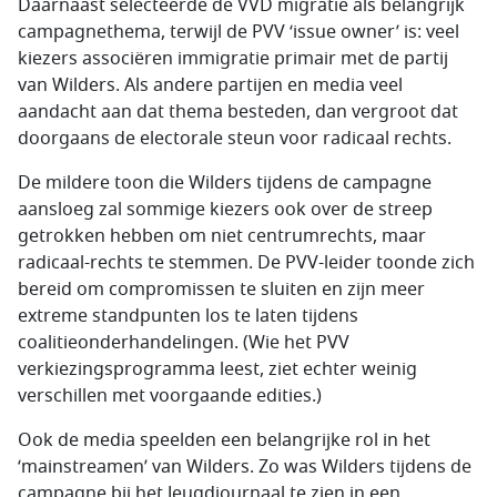
Daarnaast selecteerde de VVD migratie als belangrijk
campagnethema, terwijl de PVV ‘issue owner’ is: veel
kiezers associëren immigratie primair met de partij
van Wilders. Als andere partijen en media veel
aandacht aan dat thema besteden, dan vergroot dat
doorgaans de electorale steun voor radicaal rechts.
De mildere toon die Wilders tijdens de campagne
aansloeg zal sommige kiezers ook over de streep
getrokken hebben om niet centrumrechts, maar
radicaal-rechts te stemmen. De PVV-leider toonde zich
bereid om compromissen te sluiten en zijn meer
extreme standpunten los te laten tijdens
coalitieonderhandelingen. (Wie het PVV
verkiezingsprogramma leest, ziet echter weinig
verschillen met voorgaande edities.)
Ook de media speelden een belangrijke rol in het
‘mainstreamen’ van Wilders. Zo was Wilders tijdens de
campagne bij het Jeugdjournaal te zien in een