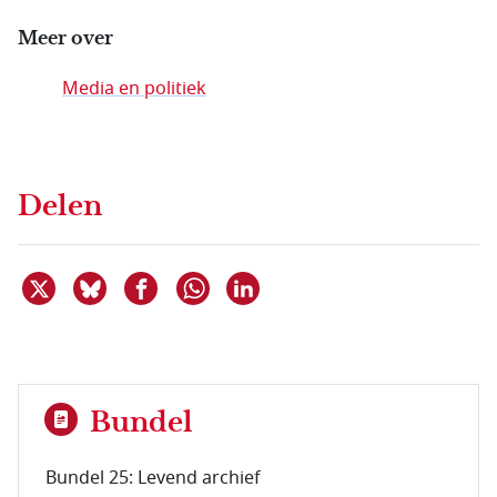
Meer over
Media en politiek
Delen
Deel dit item op X
Deel dit item op Bluesky
Deel dit item op Facebook
Deel dit item op Linkedin
Delen via WhatsApp
Bundel
Bundel 25: Levend archief