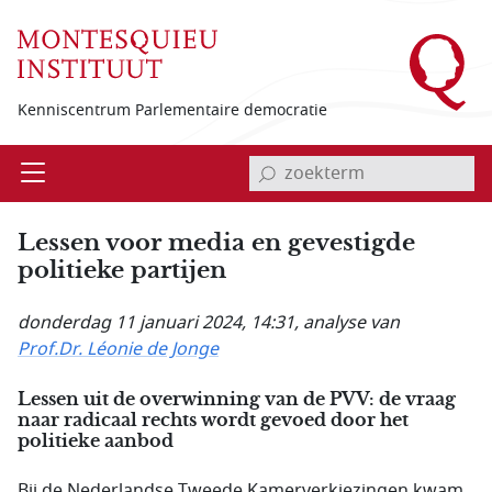
Overslaan en naar de inhoud gaan
Kenniscentrum Parlementaire democratie
invoerveld zoekterm
Open
Menu
Lessen voor media en gevestigde
politieke partijen
donderdag 11 januari 2024, 14:31
, analyse van
Prof.Dr. Léonie de Jonge
Lessen uit de overwinning van de PVV: de vraag
naar radicaal rechts wordt gevoed door het
politieke aanbod
Bij de Nederlandse Tweede Kamerverkiezingen kwam