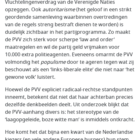
Vluchtelingenverdrag van de Verenigde Naties
opzeggen. Ook
autoritarisme
(het geloof in een strikt
geordende samenleving waarbinnen overtredingen
van de regels streng bestraft dienen te worden) is
duidelijk zichtbaar in het partijprogramma. Zo maakt
de PVV zich sterk voor scherpe ‘law and order’
maatregelen en wil de partij geld vrijmaken voor
10.000 extra politieagenten. Eveneens omarmt de PVV
volmondig het
populisme
door te ageren tegen wat zij
beschouwt als een ‘links-liberale elite’ die niet naar ‘het
gewone volk’ luistert.
Hoewel de PVV expliciet radicaal-rechtse standpunten
inneemt, betekent dat niet dat haar achterban precies
dezelfde denkbeelden deelt. Uit onderzoek blijkt dat
de PVV-aanhang divers is: het stereotype van de
‘laagopgeleide, boze witte man’ is inmiddels ontkracht.
Hoe komt het dat bijna een kwart van de Nederlandse
kiezers (en vele andere Europese burgers) hun stem