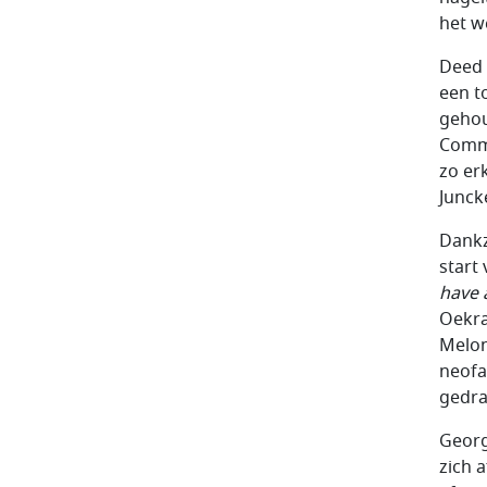
het w
Deed 
een t
gehou
Commi
zo er
Junck
Dankz
start
have a
Oekra
Melon
neofa
gedra
Georg
zich 