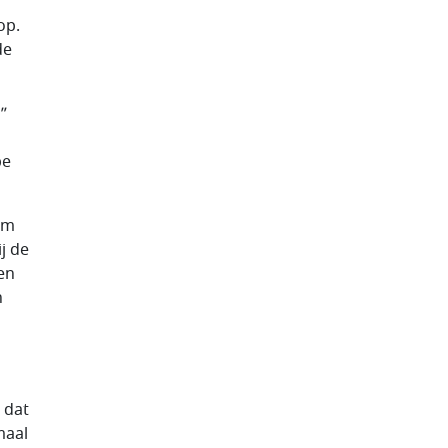
op.
de
”
pe
om
j de
en
n
 dat
maal