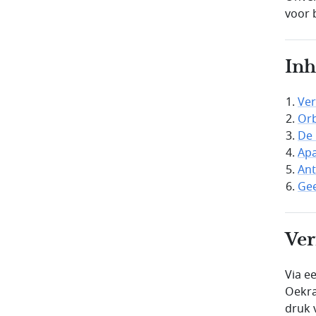
voor 
In
Ver
Orb
De 
Apa
Ant
Gee
Ver
Via e
Oekra
druk 