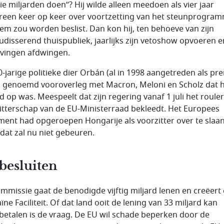
ie miljarden doen”? Hij wilde alleen meedoen als vier jaar
reen keer op keer over voortzetting van het steunprogra
em zou worden beslist. Dan kon hij, ten behoeve van zijn
udisserend thuispubliek, jaarlijks zijn vetoshow opvoeren e
vingen afdwingen.
0-jarige politieke dier Orbán (al in 1998 aangetreden als pr
n genoemd vooroverleg met Macron, Meloni en Scholz dat 
d op was. Meespeelt dat zijn regering vanaf 1 juli het roul
itterschap van de EU-Ministerraad bekleedt. Het Europees
ment had opgeroepen Hongarije als voorzitter over te slaan
dat zal nu niet gebeuren.
besluiten
mmissie gaat de benodigde vijftig miljard lenen en creëert
ne Faciliteit. Of dat land ooit de lening van 33 miljard kan
betalen is de vraag. De EU wil schade beperken door de