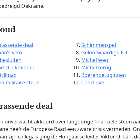
bedreigd Oekraïne.
houd
rassende deal
Schimmenspel
án’s veto
Geloofwaardige EU
besluiten
Michel weg
rt drukmiddel
Michel terug
iclimax
Boerenbetogingen
n militaire steun
Conclusie
rassende deal
en onverwacht akkoord over langdurige financiële steun aa
ïne heeft de Europese Raad een zware crisis vermeden. O
van zijn collega’s ging de Hongaarse leider Viktor Orbán, die