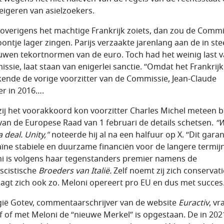
eigeren van asielzoekers.
overigens het machtige Frankrijk zoiets, dan zou de Commi
oontje lager zingen. Parijs verzaakte jarenlang aan de in st
wen tekortnormen van de euro. Toch had het weinig last v
ssie, laat staan van enigerlei sanctie. “Omdat het Frankrijk 
kende de vorige voorzitter van de Commissie, Jean-Claude
er in 2016….
ij het voorakkoord kon voorzitter Charles Michel meteen bi
 van de Europese Raad van 1 februari de details schetsen.
“
 deal. Unity,"
noteerde hij al na een halfuur op X. “Dit gara
ïne stabiele en duurzame financiën voor de langere termijn
i is volgens haar tegenstanders premier namens de
scistische
Broeders van Italië.
Zelf noemt zij zich conservati
agt zich ook zo. Meloni opereert pro EU en dus met succes
ië Gotev, commentaarschrijver van de website
Euractiv
, vr
af of met Meloni de “nieuwe Merkel” is opgestaan. De in 202