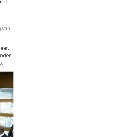
cht
g van
laar.
onder
p.