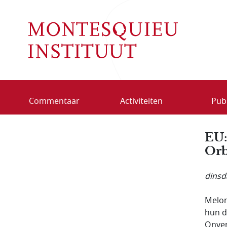
Overslaan en naar de inhoud gaan
Commentaar
Activiteiten
Publ
EU:
Orb
dinsd
Melon
hun d
Onver