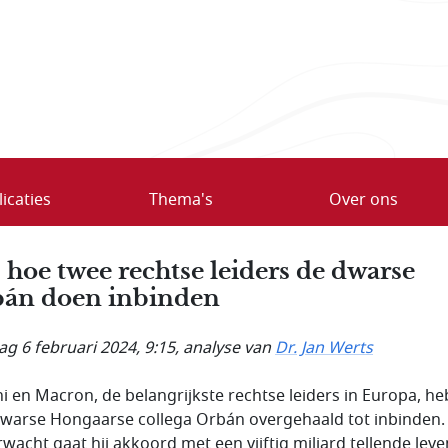
icaties
Thema's
Over ons
 hoe twee rechtse leiders de dwarse
án doen inbinden
ag 6 februari 2024, 9:15
, analyse van
Dr. Jan Werts
i en Macron, de belangrijkste rechtse leiders in Europa, h
warse Hongaarse collega Orbán overgehaald tot inbinden.
wacht gaat hij akkoord met een vijftig miljard tellende leven