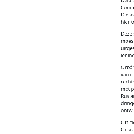
Delor
Commi
Die a
hier 
Deze 
moest
uitge
lenin
Orbán
van r
recht
met p
Rusla
dring
ontwi
Offic
Oekra