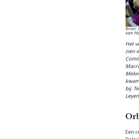
bron: 
van Ho
Het v
zien 
Commi
Macro
Melon
kwame
bij. 
Leyen
Orb
Een c