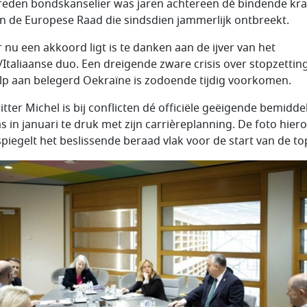
reden bondskanselier was jaren achtereen dé bindende kra
n de Europese Raad die sindsdien jammerlijk ontbreekt.
r nu een akkoord ligt is te danken aan de ijver van het
/Italiaanse duo. Een dreigende zware crisis over stopzettin
lp aan belegerd Oekraïne is zodoende tijdig voorkomen.
itter Michel is bij conflicten dé officiële geëigende bemidde
as in januari te druk met zijn carrièreplanning. De foto hier
piegelt het beslissende beraad vlak voor de start van de to