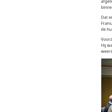
afget
binne
Dat e
Frans
de hu
Voorz
Hij w
weers