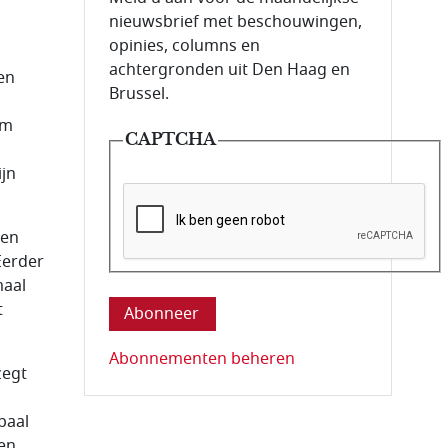
nieuwsbrief met beschouwingen,
opinies, columns en
achtergronden uit Den Haag en
 en
Brussel.
em
CAPTCHA
ijn
men
Eerder
Deze vraag is om te controleren dat u ee
maal
t
Abonnementen beheren
zegt
paal
 en