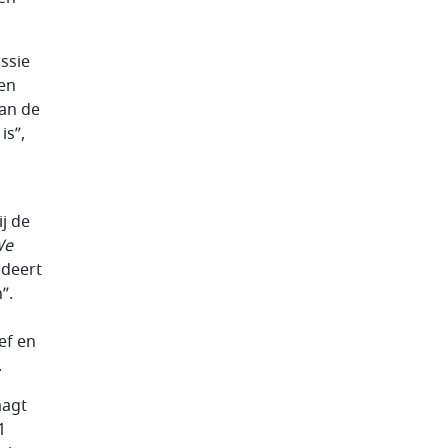
ssie
een
an de
is”,
j de
We
ndeert
”.
ef en
.
aagt
1