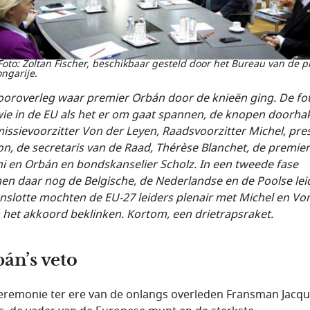
Foto: Zoltan Fischer, beschikbaar gesteld door het Bureau van de 
ngarije.
ooroverleg waar premier
Orbán
door de knieën ging. De fot
wie in de EU als het er om gaat spannen, de knopen doorha
ssievoorzitter Von der Leyen, Raadsvoorzitter Michel, pre
n, de secretaris van de Raad,
Thérèse Blanchet, de premie
i en
Orbán
en bondskanselier Scholz. In een tweede fase
n daar nog de Belgische, de Nederlandse en de Poolse lei
Tenslotte mochten de EU-27 leiders plenair met Michel en Vo
 het akkoord beklinken. Kortom, een drietrapsraket.
án’s veto
eremonie ter ere van de onlangs overleden Fransman Jacq