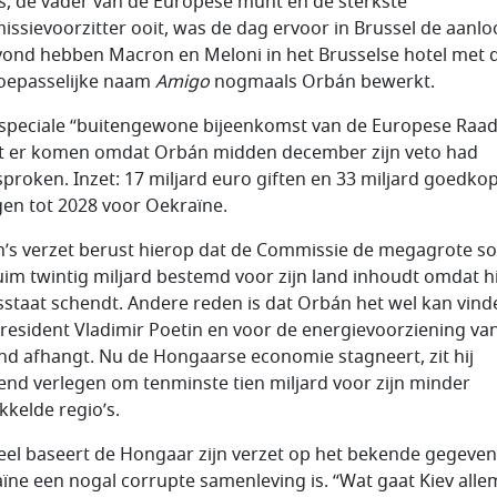
s, de vader van de Europese munt en de sterkste
ssievoorzitter ooit, was de dag ervoor in Brussel de aanlo
vond hebben Macron en Meloni in het Brusselse hotel met 
toepasselijke naam
Amigo
nogmaals Orbán bewerkt.
speciale “buitengewone bijeenkomst van de Europese Raad
 er komen omdat Orbán midden december zijn veto had
sproken. Inzet: 17 miljard euro giften en 33 miljard goedko
gen tot 2028 voor Oekraïne.
’s verzet berust hierop dat de Commissie de megagrote s
uim twintig miljard bestemd voor zijn land inhoudt omdat hi
sstaat schendt. Andere reden is dat Orbán het wel kan vind
resident Vladimir Poetin en voor de energievoorziening va
nd afhangt. Nu de Hongaarse economie stagneert, zit hij
end verlegen om tenminste tien miljard voor zijn minder
kkelde regio’s.
ieel baseert de Hongaar zijn verzet op het bekende gegeven
ïne een nogal corrupte samenleving is. “Wat gaat Kiev alle