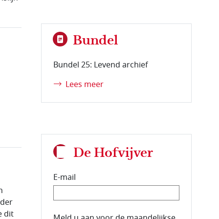
Bundel
Bundel 25: Levend archief
Lees meer
De Hofvijver
E-mail
n
nder
 dit
E-mailadres van de abonnee.
Meld u aan voor de maandelijkse