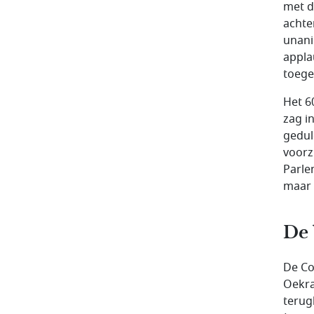
met d
achte
unani
appla
toege
Het 6
zag i
gedul
voorz
Parle
maar 
De 
De Co
Oekraï
terug