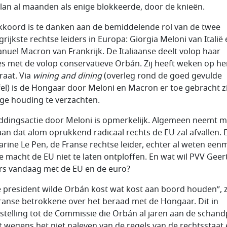
lan al maanden als enige blokkeerde, door de knieën.
kkoord is te danken aan de bemiddelende rol van de twee
grijkste rechtse leiders in Europa: Giorgia Meloni van Italië
uel Macron van Frankrijk. De Italiaanse deelt volop haar
es met de volop conservatieve Orbán. Zij heeft weken op h
raat. Via
wining and dining
(overleg rond de goed gevulde
fel) is de Hongaar door Meloni en Macron er toe gebracht z
ge houding te verzachten.
ddingsactie door Meloni is opmerkelijk. Algemeen neemt 
aan dat alom oprukkend radicaal rechts de EU zal afvallen. 
Marine Le Pen, de Franse rechtse leider, echter al weten een
e macht de EU niet te laten ontploffen. En wat wil PVV Geer
rs vandaag met de EU en de euro?
 president wilde Orbán kost wat kost aan boord houden”, 
ranse betrokkene over het beraad met de Hongaar. Dit in
stelling tot de Commissie die Orbán al jaren aan de schand
t wegens het niet naleven van de regels van de rechtsstaat