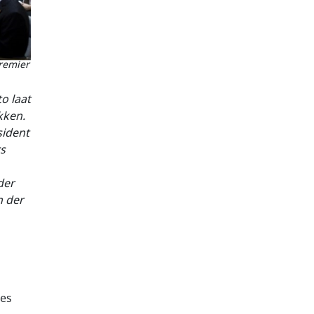
premier
o laat
kken.
sident
rs
der
n der
ues