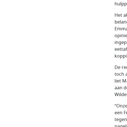
hulpp
Het a
belan
Emman
opini
ingep
eetta
koppi
De re
toch 
liet 
aan d
Wilde
“Onze
een F
tegen
nagel