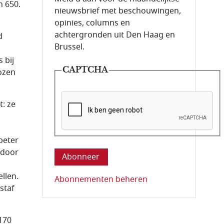
n 650.
nieuwsbrief met beschouwingen,
opinies, columns en
achtergronden uit Den Haag en
d
Brussel.
 bij
CAPTCHA
ozen
: ze
Deze vraag is om te controleren dat u ee
beter
 door
llen.
Abonnementen beheren
staf
170