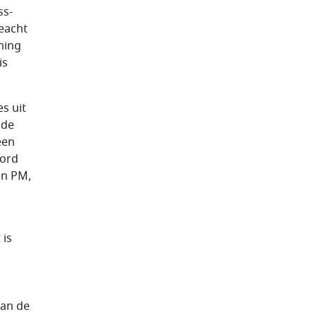
ss-
eacht
ming
is
s uit
 de
een
lord
en PM,
 is
van de