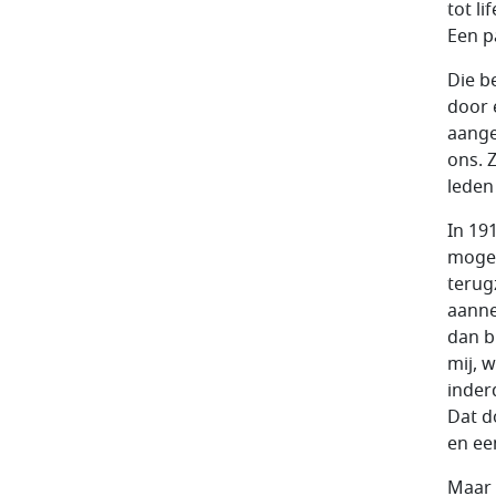
tot l
Een p
Die b
door 
aange
ons. 
leden
In 19
mogen
terug
aanne
dan b
mij, 
inder
Dat d
en ee
Maar 