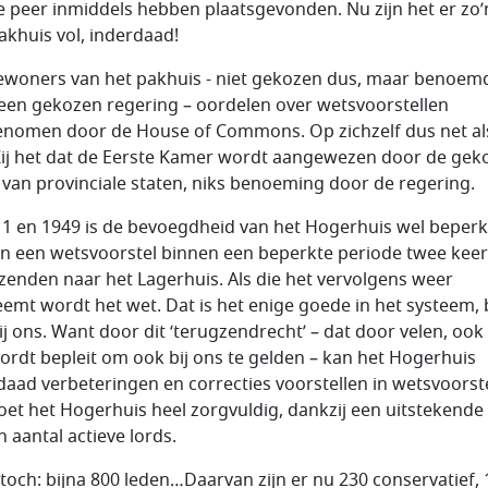
ife peer inmiddels hebben plaatsgevonden. Nu zijn het er zo’
akhuis vol, inderdaad!
ewoners van het pakhuis - niet gekozen dus, maar benoem
een gekozen regering – oordelen over wetsvoorstellen
nomen door de House of Commons. Op zichzelf dus net als
Zij het dat de Eerste Kamer wordt aangewezen door de gek
 van provinciale staten, niks benoeming door de regering.
11 en 1949 is de bevoegdheid van het Hogerhuis wel beperkt
 een wetsvoorstel binnen een beperkte periode twee keer
zenden naar het Lagerhuis. Als die het vervolgens weer
emt wordt het wet. Dat is het enige goede in het systeem, 
ij ons. Want door dit ‘terugzendrecht’ – dat door velen, ook
wordt bepleit om ook bij ons te gelden – kan het Hogerhuis
daad verbeteringen en correcties voorstellen in wetsvoorste
oet het Hogerhuis heel zorgvuldig, dankzij een uitstekende 
n aantal actieve lords.
toch: bijna 800 leden…Daarvan zijn er nu 230 conservatief, 