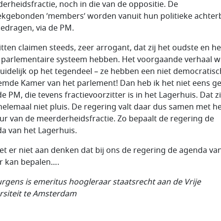
erheidsfractie, noch in die van de oppositie. De
iekgebonden ’members’ worden vanuit hun politieke achter
edragen, via de PM.
itten claimen steeds, zeer arrogant, dat zij het oudste en he
 parlementaire systeem hebben. Het voorgaande verhaal wi
uidelijk op het tegendeel – ze hebben een niet democratisc
mde Kamer van het parlement! Dan heb ik het niet eens g
e PM, die tevens fractievoorzitter is in het Lagerhuis. Dat zi
helemaal niet pluis. De regering valt daar dus samen met h
ur van de meerderheidsfractie. Zo bepaalt de regering de
a van het Lagerhuis.
et er niet aan denken dat bij ons de regering de agenda va
 kan bepalen….
Jurgens is emeritus hoogleraar staatsrecht aan de Vrije
rsiteit te Amsterdam