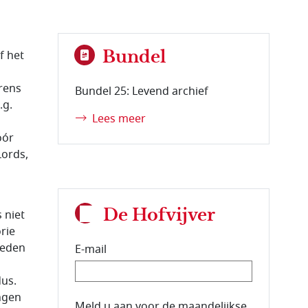
Bundel
f het
grens
Bundel 25: Levend archief
.g.
Lees meer
óór
Lords,
De Hofvijver
 niet
rie
leden
E-mail
us.
ingen
E-mailadres van de abonnee.
Meld u aan voor de maandelijkse