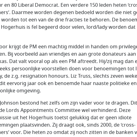
r en 80 Liberal Democrat. Een verdere 150 leden heten ‘cro
ers’. Daarmee worden degenen bedoeld worden die niet g
n worden tot een van de drie fracties te behoren. De benoe
t Hogerhuis is fel begeerd door velen, lord/lady worden dat 
oor krijgt de PM een machtig middel in handen om privilege
len. Bij voorbeeld aan vriendjes en aan grote donateurs aan
kas. Dat valt vooral op als een PM aftreedt. Hij/zij mag dan 
reeks persoonlijke voorstellen doen voor benoemingen tot 
dy, de z.g. resignation honours. Liz Truss, slechts zeven wek
dit eervorig jaar ook en benoemde haar naaste politieke en
onlijke omgeving.
 Johnson bestond het zelfs om zijn vader voor te dragen. Dit
de Lords Appointments Committee wel verhinderd. Deze
ssie uit het Hogerhuis toetst gelukkig dat er geen idiote
mingen plaatsvinden. Zij draagt ook, sinds 2000, de ‘cross-
ers’ voor. Die heten zo omdat zij noch zitten in de banken 