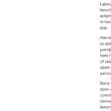
Labou
bench
wille
in he
wat.
Hierd
te de
partij
hele 
of la
deed 
perso
Boris
door 
commi
benoe
bench