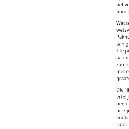
het v
Immigr
Wat i
wetsv
Pakhu
aan g
‘life
aanbe
zaten
met e
graaf
Die ‘
erfel
heeft
uit z
Engla
Door 