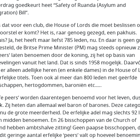
erdrag goedkeurt heet “Safety of Ruanda (Asylum and
ation) Bill”.
s dat voor een club, die House of Lords die moet beslissen o
oorstel er komt? Het is, raar genoeg gezegd, een pakhuis.
is? Ja, het heeft maar liefst 785 leden, nu. En daar is geen 
esteld, de Britse Prime Minister (PM) mag steeds opnieuw z
 peers’ laten benoemen door de koning, zij het op basis van
velingen vanuit het land. Dat is sinds 1958 mogelijk. Daarv
 er alleen adellijke heren (en enkele dames) in de House of 
rfelijke titels. Toen ook al meer dan 800 leden met geërfde
schappen, hertogdommen, baroniën etc.….
life peers’ worden daarentegen benoemd voor het leven, dus
ijk. Zij heten dan allemaal wel baron of barones. Deze catego
 nu de grote meerderheid. De erfelijke adel mag slechts 92 
ijn midden benoemen. En 26 bisschoppen van de Church of
nd hebben ambtshalve zitting! Geen paapse bisschoppen, d
dit geringe aantal erfelijke ‘peers’ valt op hoeveel benoem