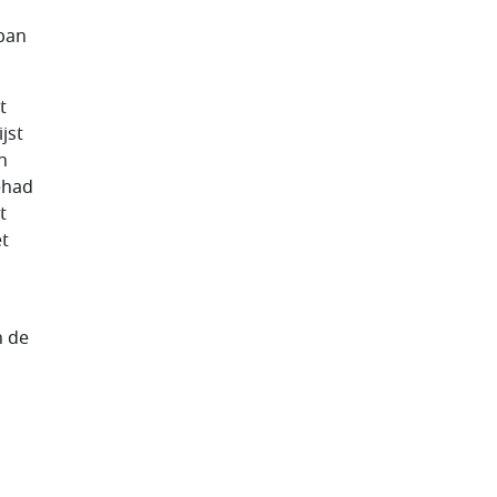
ban
t
jst
h
ehad
t
et
n de