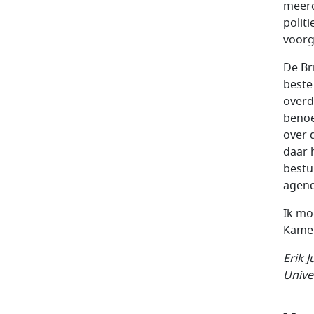
meerd
polit
voorg
De Br
beste
overd
benoe
over d
daar 
bestu
agend
Ik mo
Kamer
Erik 
Unive