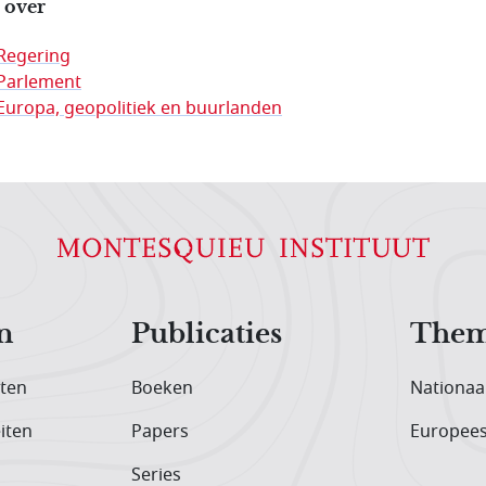
 over
Regering
Parlement
Europa, geopolitiek en buurlanden
n
Publicaties
Them
iten
Boeken
Nationaa
iten
Papers
Europee
Series