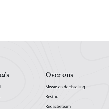
a's
Over ons
l
Missie en doelstelling
s
Bestuur
Redactieteam