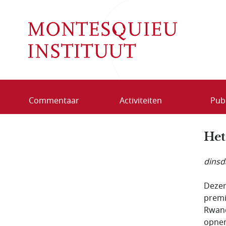
Overslaan en naar de inhoud gaan
Commentaar
Activiteiten
Publ
Het
dinsd
Dezer
premi
Rwand
opnem