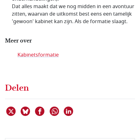
Dat alles maakt dat we nog midden in een avontuur
zitten, waarvan de uitkomst best eens een tamelijk
'gewoon' kabinet kan zijn. Als de formatie slaagt.
Meer over
Kabinetsformatie
Delen
Deel dit item op X
Deel dit item op Bluesky
Deel dit item op Facebook
Deel dit item op Linkedin
Delen via WhatsApp