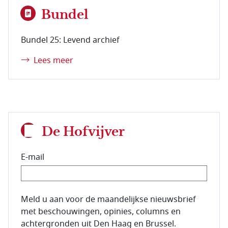
Bundel
Bundel 25: Levend archief
Lees meer
De Hofvijver
E-mail
E-mailadres van de abonnee.
Meld u aan voor de maandelijkse nieuwsbrief
met beschouwingen, opinies, columns en
achtergronden uit Den Haag en Brussel.