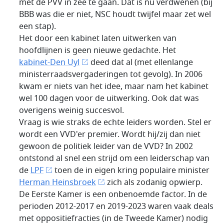
met de PVV in zee te gaan. Dat is nu verdwenen (bij
BBB was die er niet, NSC houdt twijfel maar zet wel
een stap).
Het door een kabinet laten uitwerken van
hoofdlijnen is geen nieuwe gedachte. Het
kabinet-Den Uyl
deed dat al (met ellenlange
ministerraadsvergaderingen tot gevolg). In 2006
kwam er niets van het idee, maar nam het kabinet
wel 100 dagen voor de uitwerking. Ook dat was
overigens weinig succesvol.
Vraag is wie straks de echte leiders worden. Stel er
wordt een VVD'er premier. Wordt hij/zij dan niet
gewoon de politiek leider van de VVD? In 2002
ontstond al snel een strijd om een leiderschap van
de
LPF
toen de in eigen kring populaire minister
Herman Heinsbroek
zich als zodanig opwierp.
De Eerste Kamer is een onbenoemde factor. In de
perioden 2012-2017 en 2019-2023 waren vaak deals
met oppositiefracties (in de Tweede Kamer) nodig