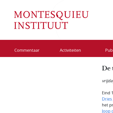
Overslaan en naar de inhoud gaan
Commentaar
Activiteiten
Publ
De 
vrijd
Eind 
Dries
het p
Joop 