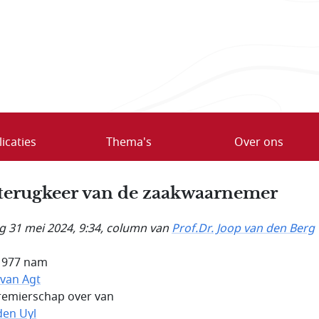
icaties
Thema's
Over ons
terugkeer van de zaakwaarnemer
ag 31 mei 2024, 9:34
, column van
Prof.Dr. Joop van den Berg
1977 nam
 van Agt
remierschap over van
den Uyl