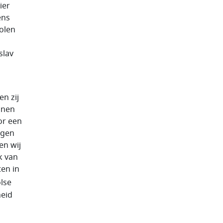
ier
ens
olen
slav
n zij
jnen
or een
jgen
en wij
k van
ten in
olse
heid