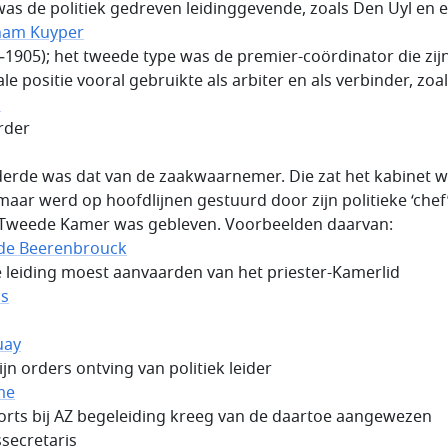
was de politiek gedreven leidinggevende, zoals Den Uyl en 
ham Kuyper
–1905); het tweede type was de premier-coördinator die zij
le positie vooral gebruikte als arbiter en als verbinder, zoa
s
rder
 derde was dat van de zaakwaarnemer. Die zat het kabinet w
maar werd op hoofdlijnen gestuurd door zijn politieke ‘chef’
 Tweede Kamer was gebleven. Voorbeelden daarvan:
 de Beerenbrouck
e leiding moest aanvaarden van het priester-Kamerlid
ns
uay
zijn orders ontving van politiek leider
me
orts bij AZ begeleiding kreeg van de daartoe aangewezen
ssecretaris