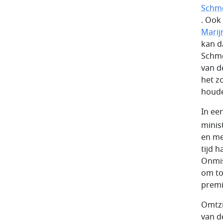
Schme
. Ook
Marij
kan d
Schme
van d
het z
houde
In ee
minis
en mer
tijd h
Onmis
om to
premi
Omtzi
van d