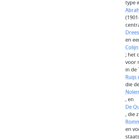
type 
Abra
(1901
centra
Dree
en ee
Colijn
; het
voor 
in de
Ruijs
die d
Nole
, en
De Q
, die 
Rom
en vo
staat