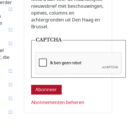
eerder
nieuwsbrief met beschouwingen,
opinies, columns en
n
achtergronden uit Den Haag en
ls
Brussel.
CAPTCHA
el
, die
Deze vraag is om te controleren dat u ee
Abonnementen beheren