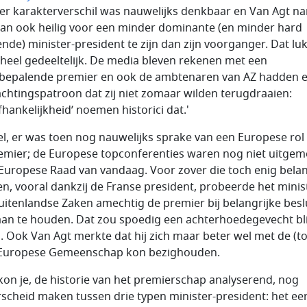
ter karakterverschil was nauwelijks denkbaar en Van Agt n
dan ook heilig voor een minder dominante (en minder hard
nde) minister-president te zijn dan zijn voorganger. Dat lu
heel gedeeltelijk. De media bleven rekenen met een
bepalende premier en ook de ambtenaren van AZ hadden 
chtingspatroon dat zij niet zomaar wilden terugdraaien:
fhankelijkheid’ noemen historici dat.'
el, er was toen nog nauwelijks sprake van een Europese rol
emier; de Europese topconferenties waren nog niet uitge
 Europese Raad van vandaag. Voor zover die toch enig bela
n, vooral dankzij de Franse president, probeerde het minis
uitenlandse Zaken amechtig de premier bij belangrijke besl
an te houden. Dat zou spoedig een achterhoedegevecht bl
jn. Ook Van Agt merkte dat hij zich maar beter wel met de (t
Europese Gemeenschap kon bezighouden.
kon je, de historie van het premierschap analyserend, nog
scheid maken tussen drie typen minister-president: het ee