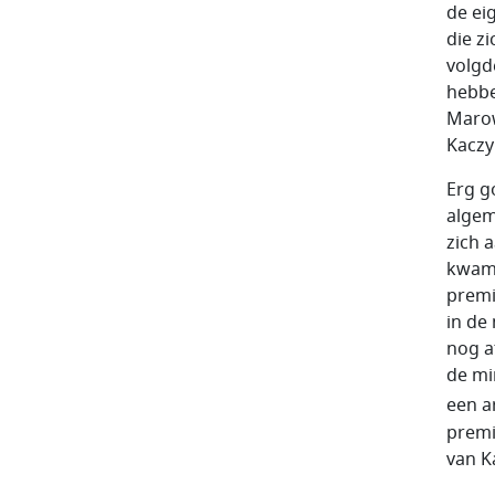
de ei
die zi
volgd
hebbe
Marow
Kaczy
Erg g
algem
zich 
kwam 
premi
in de
nog a
de mi
een ar
premi
van K