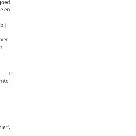
 goed
ie en
bij
mier
en
imte.
ier’,