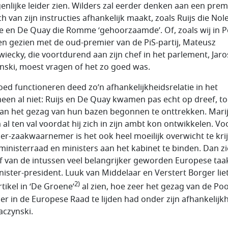
genlijke leider zien. Wilders zal eerder denken aan een prem
ch van zijn instructies afhankelijk maakt, zoals Ruijs die Nol
e en De Quay die Romme ‘gehoorzaamde’. Of, zoals wij in P
n gezien met de oud-premier van de PiS-partij, Mateusz
iecky, die voortdurend aan zijn chef in het parlement, Jaro
nski, moest vragen of het zo goed was.
oed functioneren deed zo’n afhankelijkheidsrelatie in het
een al niet: Ruijs en De Quay kwamen pas echt op dreef, toe
aan het gezag van hun bazen begonnen te onttrekken. Mari
al ten val voordat hij zich in zijn ambt kon ontwikkelen. Vo
er-zaakwaarnemer is het ook heel moeilijk overwicht te kri
 ministerraad en ministers aan het kabinet te binden. Dan zi
f van de intussen veel belangrijker geworden Europese taa
nister-president. Luuk van Middelaar en Verstert Borger lie
2)
tikel in ‘De Groene’
al zien, hoe zeer het gezag van de Po
er in de Europese Raad te lijden had onder zijn afhankelijk
aczynski.