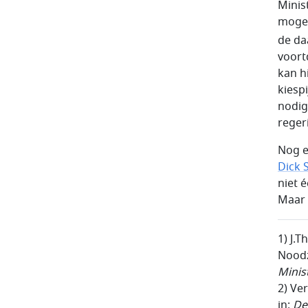
Minis
mogel
de da
voort
kan hi
kiesp
nodig
reger
Nog e
Dick 
niet 
Maar n
1) J.T
Noodza
Minis
2) Ve
in:
De