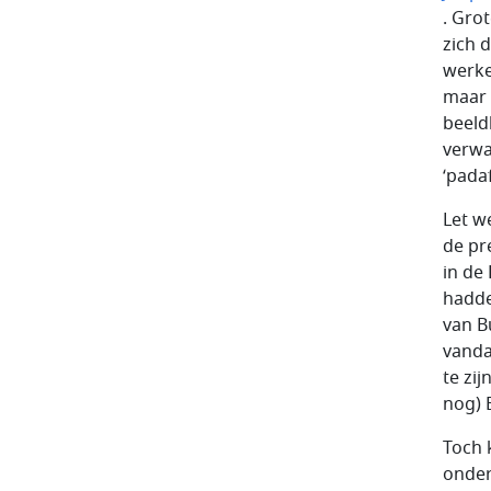
. Gro
zich 
werke
maar 
beeld
verwa
‘pada
Let w
de pr
in de
hadde
van B
vanda
te zi
nog) 
Toch 
onder