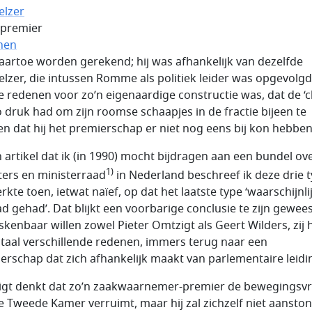
lzer
 premier
nen
aartoe worden gerekend; hij was afhankelijk van dezelfde
lzer, die intussen Romme als politiek leider was opgevolgd
e redenen voor zo’n eigenaardige constructie was, dat de ‘c
o druk had om zijn roomse schaapjes in de fractie bijeen te
n dat hij het premierschap er niet nog eens bij kon hebben
n artikel dat ik (in 1990) mocht bijdragen aan een bundel ov
1)
ters en ministerraad
in Nederland beschreef ik deze drie 
kte toen, ietwat naïef, op dat het laatste type ‘waarschijnlij
ad gehad’. Dat blijkt een voorbarige conclusie te zijn gewees
kenbaar willen zowel Pieter Omtzigt als Geert Wilders, zij 
taal verschillende redenen, immers terug naar een
erschap dat zich afhankelijk maakt van parlementaire leidi
gt denkt dat zo’n zaakwaarnemer-premier de bewegingsvri
e Tweede Kamer verruimt, maar hij zal zichzelf niet aanston