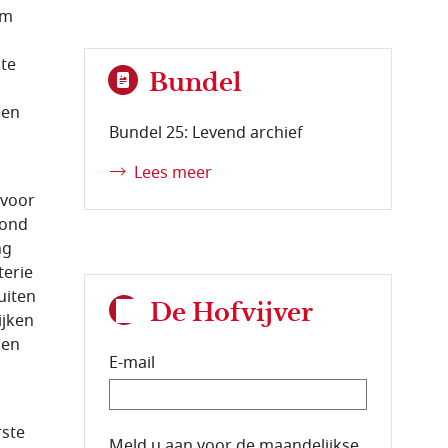
am
kte
Bundel
een
Bundel 25: Levend archief
Lees meer
 voor
mond
ng
terie
uiten
De Hofvijver
ijken
oen
E-mail
rste
E-mailadres van de abonnee.
Meld u aan voor de maandelijkse