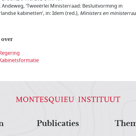
B. Andeweg, ‘Tweeërlei Ministerraad: Besluitvorming in
landse kabinetten’, in: Idem (red.),
Ministers en ministerra
 over
Regering
Kabinetsformatie
n
Publicaties
Them