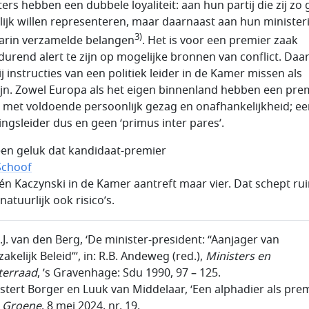
ters hebben een dubbele loyaliteit: aan hun partij die zij zo
ijk willen representeren, maar daarnaast aan hun minister
3)
arin verzamelde belangen
. Het is voor een premier zaak
durend alert te zijn op mogelijke bronnen van conflict. Daar
j instructies van een politiek leider in de Kamer missen als
ijn. Zowel Europa als het eigen binnenland hebben een pre
 met voldoende persoonlijk gezag en onafhankelijkheid; e
ingsleider dus en geen ‘primus inter pares’.
en geluk dat kandidaat-premier
Schoof
één Kaczynski in de Kamer aantreft maar vier. Dat schept ru
atuurlijk ook risico’s.
h.J. van den Berg, ‘De minister-president: “Aanjager van
kelijk Beleid”’, in: R.B. Andeweg (red.),
Ministers en
terraad
, ’s Gravenhage: Sdu 1990, 97 – 125.
rstert Borger en Luuk van Middelaar, ‘Een alphadier als prem
 Groene
, 8 mei 2024, nr. 19.