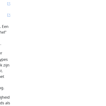
. Een
hef’
.
er
types
k zijn
t.
het
ng.
jheid
ds als