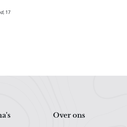
ad
, 17
a's
Over ons