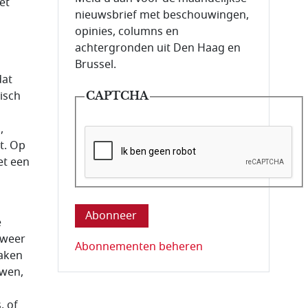
et
nieuwsbrief met beschouwingen,
opinies, columns en
achtergronden uit Den Haag en
Brussel.
dat
isch
CAPTCHA
,
nt. Op
et een
Deze vraag is om te controleren dat u ee
e
 weer
Abonnementen beheren
maken
uwen,
, of