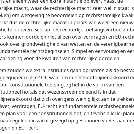
 is en alleen weer een extra instantie oplevert naast de
erlijke macht, waar de rechterlijke macht zeer wel in staat is
eken) om wetgeving te beoordelen op rechtsstatelijke kwalit
erkt dus de rechterlijke macht in plaats van weer een nieu
ntie te bouwen. Schrap het rechterlijk toetsingsverbod zoda
ers kunnen oordelen niet alleen over verdragen en EU-recht
ook over grondwettigheid van wetten en de verenigbaarhe
undamentele rechtsbeginselen. Simpel en eenvoudig en een
aardering voor de kwaliteit van rechterlijke oordelen.
m zouden we extra instituties gaan oprichten als de best
geëquipeerd zijn? Of, waarom in het Hoofdlijnenakkoord e
voor constitutionele toetsing, zij het in de vorm van een
itutioneel hof,als dat wezensvreemde eend is in dat
lijnenakkoord dat zich overigens weinig lijkt aan te trekke
wet, verdragen, EU-recht en fundamentele rechtsbeginsel
en plan voor een constitutioneel hof, en tevens allerlei pla
maatregelen die zacht gezegd op gespannen voet staan me
agen en EU-recht.