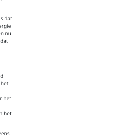
is dat
ergie
en nu
 dat
rd
 het
r het
n het
 eens