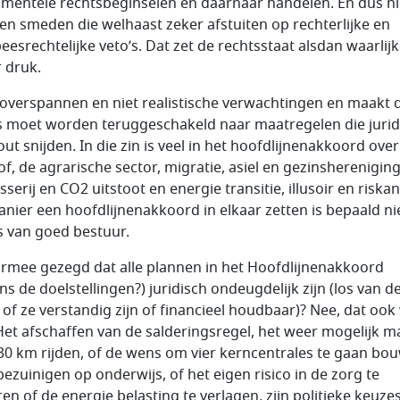
mentele rechtsbeginselen en daarnaar handelen. En dus ni
en smeden die welhaast zeker afstuiten op rechterlijke en
eesrechtelijke veto’s. Dat zet de rechtsstaat alsdan waarlijk
 druk.
overspannen en niet realistische verwachtingen en maakt 
s moet worden teruggeschakeld naar maatregelen die jurid
ut snijden. In die zin is veel in het hoofdlijnenakkoord over
of, de agrarische sector, migratie, asiel en gezinshereniging
sserij en CO2 uitstoot en energie transitie, illusoir en riska
anier een hoofdlijnenakkoord in elkaar zetten is bepaald ni
s van goed bestuur.
armee gezegd dat alle plannen in het Hoofdlijnenakkoord
ns de doelstellingen?) juridisch ondeugdelijk zijn (los van d
 of ze verstandig zijn of financieel houdbaar)? Nee, dat ook
 Het afschaffen van de salderingsregel, het weer mogelijk 
30 km rijden, of de wens om vier kerncentrales te gaan bo
bezuinigen op onderwijs, of het eigen risico in de zorg te
en of de energie belasting te verlagen, zijn politieke keuzes