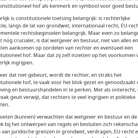
onstitutioneel hof als kenmerk en symbool voor goed bestu
lijk is constitutionele toetsing belangrijk: is rechterlijke
ole, langs de lat van grondwet, internationaal recht, EU-rec
mentele rechtsbeginselen belangrijk. Maar even zo belangr
t nog crucialer, is dat wetgever en bestuur, niet van alles e
aten aankomen op oordelen van rechter en eventueel een
itutioneel hof. Maar dat zij zelf inzetten op het voorkomen 
rlijk ingrijpen.
er dat niet gebeurt, wordt de rechter, en straks het
itutionele hof, te vaak voor het blok gezet en genoodzaakt
ving en bestuurshandelen in te perken. Met als onterecht,
aak geuit verwijt, dat rechters te veel ingrijpen in politieke
iten.
eten (kunnen) verwachten dat wetgever en bestuur en de
iek bij het ontwerpen van regels en besluiten zich rekensch
 van juridische grenzen in grondwet, verdragen, EU recht 