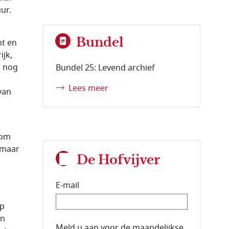
ur.
Bundel
ht en
ijk,
n nog
Bundel 25: Levend archief
Lees meer
van
 om
 maar
De Hofvijver
E-mail
ap
en
E-mailadres van de abonnee.
Meld u aan voor de maandelijkse