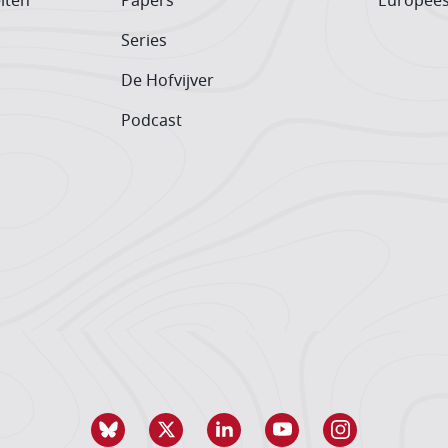
iten
Papers
Europee
Series
De Hofvijver
Podcast