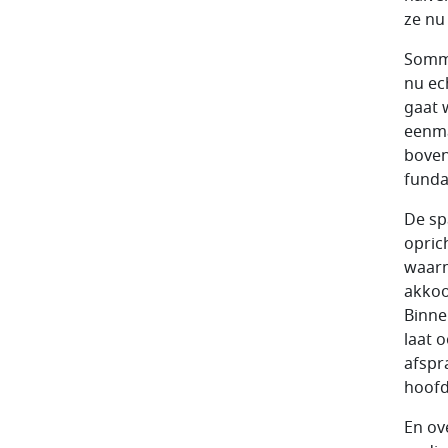
ze nu 
Sommi
nu ec
gaat 
eenma
boven
funda
De sp
opric
waarm
akkoo
Binne
laat 
afspr
hoofd
En ov