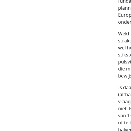
funda
plann
Europ
onder
Wekt 
strak
wel ho
stikst
pulsvi
die m
bewij
Is da
(altha
vraag
niet.
van 1
of te 
halver