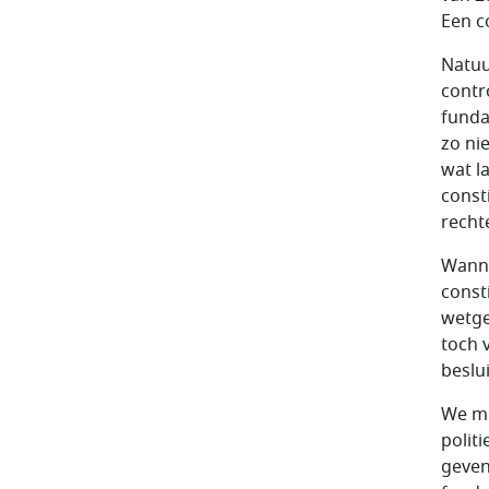
Een c
Natuur
contr
funda
zo nie
wat l
const
rechte
Wanne
const
wetge
toch v
beslu
We mo
polit
geven