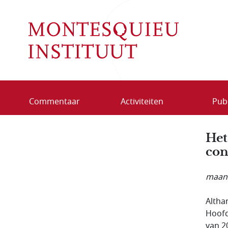
Overslaan en naar de inhoud gaan
Commentaar
Activiteiten
Publ
Het
con
maand
Altha
Hoofd
van 2