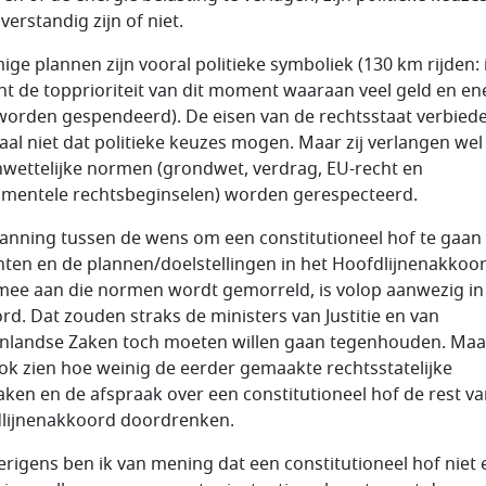
verstandig zijn of niet.
ge plannen zijn vooral politieke symboliek (130 km rijden: 
ht de topprioriteit van dit moment waaraan veel geld en en
worden gespendeerd). De eisen van de rechtsstaat verbied
al niet dat politieke keuzes mogen. Maar zij verlangen wel
wettelijke normen (grondwet, verdrag, EU-recht en
mentele rechtsbeginselen) worden gerespecteerd.
anning tussen de wens om een constitutioneel hof te gaan
hten en de plannen/doelstellingen in het Hoofdlijnenakkoo
ee aan die normen wordt gemorreld, is volop aanwezig in
rd. Dat zouden straks de ministers van Justitie en van
nlandse Zaken toch moeten willen gaan tegenhouden. Maa
ook zien hoe weinig de eerder gemaakte rechtsstatelijke
aken en de afspraak over een constitutioneel hof de rest va
lijnenakkoord doordrenken.
erigens ben ik van mening dat een constitutioneel hof niet