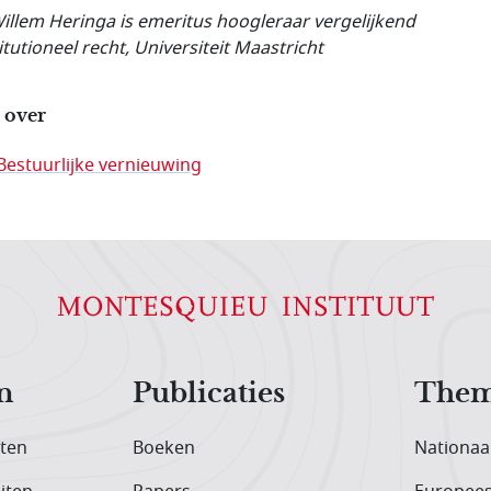
Willem Heringa is emeritus hoogleraar vergelijkend
itutioneel recht, Universiteit Maastricht
 over
Bestuurlijke vernieuwing
n
Publicaties
Them
iten
Boeken
Nationaa