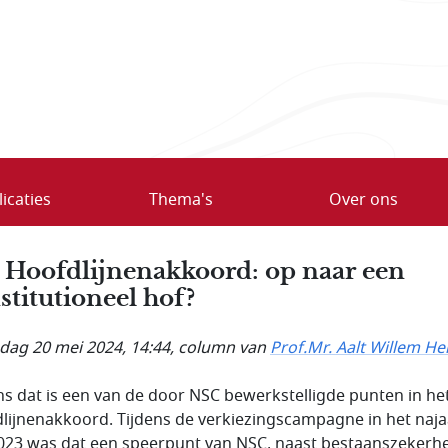
icaties
Thema's
Over ons
 Hoofdlijnen­akkoord: op naar een
stitutioneel hof?
ag 20 mei 2024, 14:44
, column van
Prof.Mr. Aalt Willem He
ns dat is een van de door NSC bewerkstelligde punten in he
lijnenakkoord. Tijdens de verkiezingscampagne in het naja
023 was dat een speerpunt van NSC, naast bestaanszekerhe