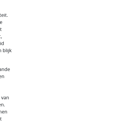
eit.
we
t
,
id
 blijk
aande
en
n van
en.
nnen
t