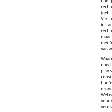
nodig
recht
(gebl
Verst
insta
recht
maar 
met f
van w
Waaro
goed 
plan 
const
hoofd
grond
Wel e
voor 
verdr