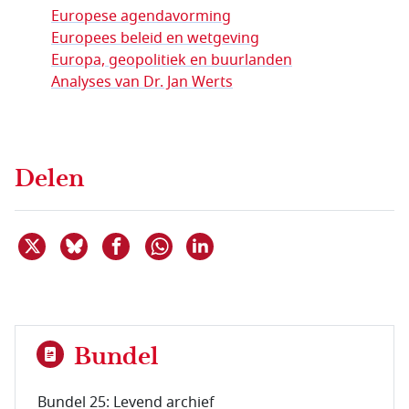
Europese agendavorming
Europees beleid en wetgeving
Europa, geopolitiek en buurlanden
Analyses van Dr. Jan Werts
Delen
Deel dit item op X
Deel dit item op Bluesky
Deel dit item op Facebook
Deel dit item op Linkedin
Delen via WhatsApp
Bundel
Bundel 25: Levend archief