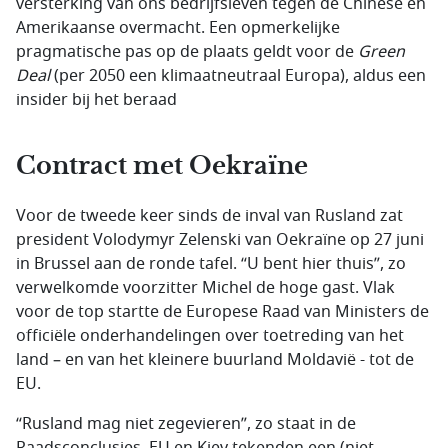
versterking van ons bedrijfsleven tegen de Chinese en
Amerikaanse overmacht. Een opmerkelijke
pragmatische pas op de plaats geldt voor de
Green
Deal
(per 2050 een klimaatneutraal Europa), aldus een
insider bij het beraad
Contract met Oekraïne
Voor de tweede keer sinds de inval van Rusland zat
president Volodymyr Zelenski van Oekraïne op 27 juni
in Brussel aan de ronde tafel. “U bent hier thuis”, zo
verwelkomde voorzitter Michel de hoge gast. Vlak
voor de top startte de Europese Raad van Ministers de
officiële onderhandelingen over toetreding van het
land – en van het kleinere buurland Moldavië - tot de
EU.
“Rusland mag niet zegevieren”, zo staat in de
Raadsconclusies. EU en Kiev tekenden een (niet-