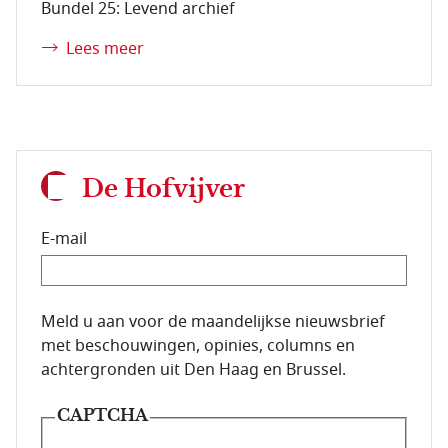
Bundel 25: Levend archief
Lees meer
De Hofvijver
E-mail
E-mailadres van de abonnee.
Meld u aan voor de maandelijkse nieuwsbrief
met beschouwingen, opinies, columns en
achtergronden uit Den Haag en Brussel.
CAPTCHA