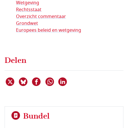
Wetgeving
Rechtsstaat
Overzicht commentaar
Grondwet
Europees beleid en wetgeving
Delen
Deel dit item op X
Deel dit item op Bluesky
Deel dit item op Facebook
Deel dit item op Linkedin
Delen via WhatsApp
Bundel