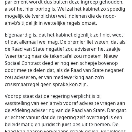
parlement wordt dus buiten deze ingreep gehouden,
alsof het hier oorlog is. Wel zal het kabinet zo spoedig
mogelijk de (verplichte) wet indienen die de nood-
amvb’s tijdelijk in wettelijke regels omzet.
Eigenaardig is, dat het kabinet eigenlijk zelf niet weet
of dat allemaal wel mag. De premier liet weten, dat als
de Raad van State negatief zou adviseren het zaakje
‘weer terug naar de tekentafel zou moeten’. Nieuw
Sociaal Contract deed er nog een schepje bovenop
door mee te delen dat, als de Raad van State negatief
zou adviseren, er van medewerking aan zo’n
crisismaatregel geen sprake kon zijn.
Voorop staat dat de regering verplicht is bij
vaststelling van een amvb vooraf advies te vragen aan
de Afdeling advisering van de Raad van State. Dat gaat
er echter vanuit dat de regering zelf overtuigd is een
beleidsmatig en juridisch juist besluit te nemen. De
Raad kan daarop vervolgens kritiek geven. Vervolgens