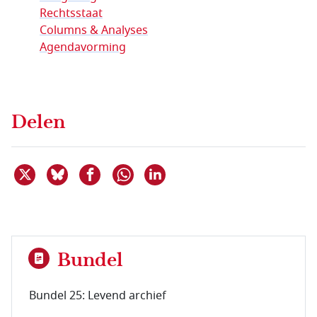
Rechtsstaat
Columns & Analyses
Agendavorming
Delen
Deel dit item op X
Deel dit item op Bluesky
Deel dit item op Facebook
Deel dit item op Linkedin
Delen via WhatsApp
Bundel
Bundel 25: Levend archief