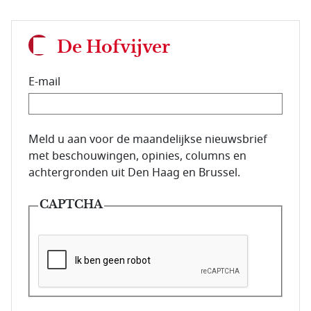
De Hofvijver
E-mail
E-mailadres van de abonnee.
Meld u aan voor de maandelijkse nieuwsbrief
met beschouwingen, opinies, columns en
achtergronden uit Den Haag en Brussel.
CAPTCHA
Deze vraag is om te controleren dat u een mens be