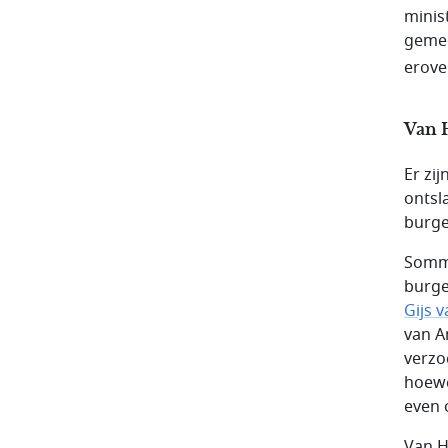
minis
gemee
erover
Van H
Er zi
ontsl
burge
Sommi
burg
Gijs v
van A
verzo
hoewe
even 
Van H