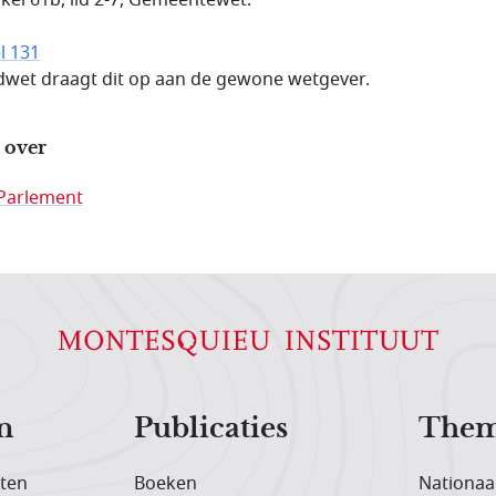
l 131
wet draagt dit op aan de gewone wetgever.
 over
Parlement
n
Publicaties
Them
iten
Boeken
Nationaa