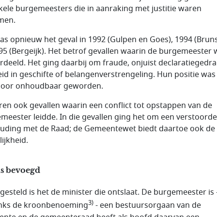
nkele burgemeesters die in aanraking met justitie waren
men.
as opnieuw het geval in 1992 (Gulpen en Goes), 1994 (Bru
95 (Bergeijk). Het betrof gevallen waarin de burgemeester 
rdeeld. Het ging daarbij om fraude, onjuist declaratiegedra
eid in geschifte of belangenverstrengeling. Hun positie was
door onhoudbaar geworden.
ren ook gevallen waarin een conflict tot opstappen van de
meester leidde. In die gevallen ging het om een verstoorde
uding met de Raad; de Gemeentewet biedt daartoe ook de
ijkheid.
is bevoegd
 gesteld is het de minister die ontslaat. De burgemeester is 
3)
nks de kroonbenoeming
- een bestuursorgaan van de