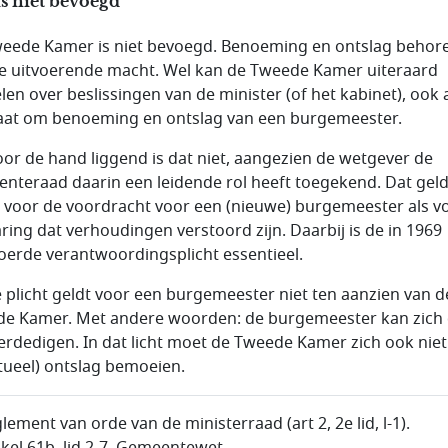
s niet bevoegd
eede Kamer is niet bevoegd. Benoeming en ontslag behor
e uitvoerende macht. Wel kan de Tweede Kamer uiteraard
len over beslissingen van de minister (of het kabinet), ook 
aat om benoeming en ontslag van een burgemeester.
oor de hand liggend is dat niet, aangezien de wetgever de
nteraad daarin een leidende rol heeft toegekend. Dat geld
 voor de voordracht voor een (nieuwe) burgemeester als v
aring dat verhoudingen verstoord zijn. Daarbij is de in 1969
oerde verantwoordingsplicht essentieel.
e plicht geldt voor een burgemeester niet ten aanzien van d
e Kamer. Met andere woorden: de burgemeester kan zich
verdedigen. In dat licht moet de Tweede Kamer zich ook nie
tueel) ontslag bemoeien.
lement van orde van de ministerraad (art 2, 2e lid, l-1).
ikel 61b, lid 2-7, Gemeentewet.