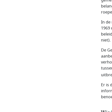
gemee
belan
roepe
In de
1969 
belei
niet).
De Ge
aanbe
verho
tusse
uitbr
Er is
infor
benoe