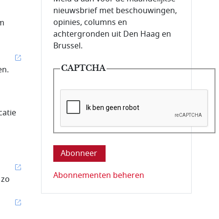
nieuwsbrief met beschouwingen,
opinies, columns en
om
achtergronden uit Den Haag en
Brussel.
CAPTCHA
en.
catie
Deze vraag is om te controleren dat u ee
Abonnementen beheren
 zo