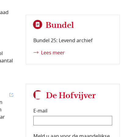
raad
Bundel
Bundel 25: Levend archief
Lees meer
ol
aantal
De Hofvijver
en
n
E-mail
aar
E-mailadres van de abonnee.
Meld u aan voor de maandelijkse