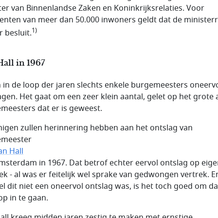
ter van Binnenlandse Zaken en Koninkrijksrelaties. Voor
nten van meer dan 50.000 inwoners geldt dat de minister
1)
 besluit.
all in 1967
jn in de loop der jaren slechts enkele burgemeesters oneerv
agen. Het gaat om een zeer klein aantal, gelet op het grote 
meesters dat er is geweest.
gen zullen herinnering hebben aan het ontslag van
emeester
an Hall
msterdam in 1967. Dat betrof echter eervol ontslag op eig
ek - al was er feitelijk wel sprake van gedwongen vertrek. E
l dit niet een oneervol ontslag was, is het toch goed om d
op in te gaan.
all kreeg midden jaren zestig te maken met ernstige