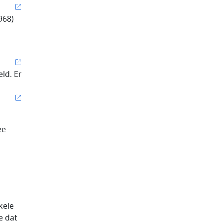
968)
eld. Er
e -
kele
e dat