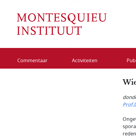
Overslaan en naar de inhoud gaan
Commentaar
Activiteiten
Publ
Wie
donde
Prof.
Ongev
spora
reden