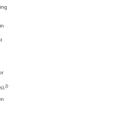
ing
in
ht
or
2)
s).
en