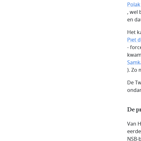
Polak
, wel 
en da
Het k
Piet 
- forc
kwam 
Samk
). Zo
De Tw
ondan
De pr
Van H
eerde
NSB-b