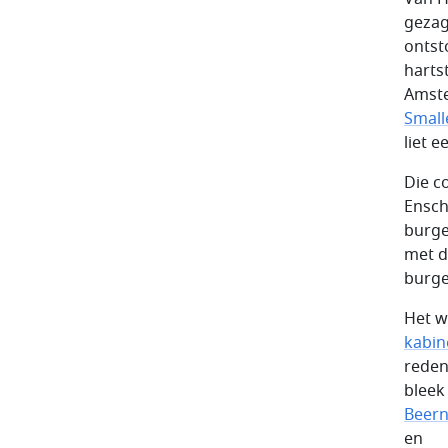
gezag
ontst
harts
Amste
Small
liet 
Die c
Ensch
burge
met d
burge
Het w
kabin
reden
bleek
Beern
en