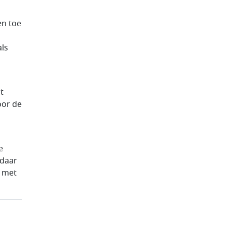
en toe
als
t
oor de
e
 daar
t met