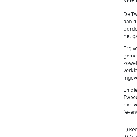
Wie i
De Tw
aan d
oorde
het g
Erg v
gemee
zowel
verkl
ingev
En di
Tweed
niet 
(even
1) Reg
2) Art