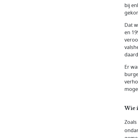
bij e
geko
Dat w
en 19
veroo
valsh
daar
Er wa
burge
verho
mogel
Wie 
Zoals
onda