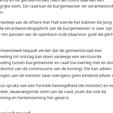
nte en de gemeenteraad heeft als hoofd daarvan een
grijke stem. De raad kan de burgemeester ter verantwoord
n.
 nasleep van de affaire-Van Hall voerde het kabinet-De Jong 
de verantwoordingsplicht van de burgemeester in over zijn
d ten aanzien van de openbare orde (daarvoor gold die plic
meentewet bepaalt verder dat de gemeenteraad een
veling tot ontslag kan doen vanwege een verstoorde
uding tussen burgemeester en raad (na overleg met en do
nkomst van de commissaris van de koning). Die kan advies
engen aan de minister (wat overigens geen bindend advies i
 dus sprake van een formele bevoegdheid (de minister) en e
mele, zwaarwegende stem van de raad, zoals dat ook bij
ming en herbenoeming het geval is.