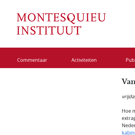
Overslaan en naar de inhoud gaan
Commentaar
Activiteiten
Publ
Van
vrijda
Hoe m
extra
Neder
kabin