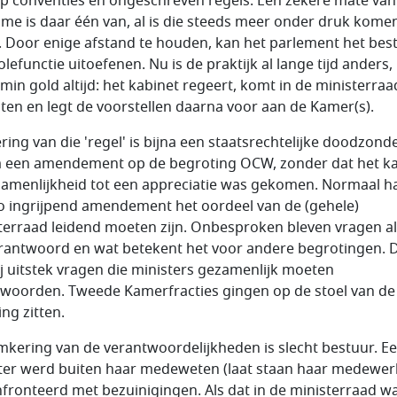
p conventies en ongeschreven regels. Een zekere mate van
sme is daar één van, al is die steeds meer onder druk komen
. Door enige afstand te houden, kan het parlement het best
olefunctie uitoefenen. Nu is de praktijk al lange tijd anders
emin gold altijd: het kabinet regeert, komt in de ministerraa
iten en legt de voorstellen daarna voor aan de Kamer(s).
ing van die 'regel' is bijna een staatsrechtelijke doodzonde
een amendement op de begroting OCW, zonder dat het ka
zamenlijkheid tot een appreciatie was gekomen. Normaal ha
o ingrijpend amendement het oordeel van de (gehele)
terraad leidend moeten zijn. Onbesproken bleven vragen als
erantwoord en wat betekent het voor andere begrotingen. 
bij uitstek vragen die ministers gezamenlijk moeten
woorden. Tweede Kamerfracties gingen op de stoel van de
ng zitten.
mkering van de verantwoordelijkheden is slecht bestuur. E
ter werd buiten haar medeweten (laat staan haar medewer
fronteerd met bezuinigingen. Als dat in de ministerraad w