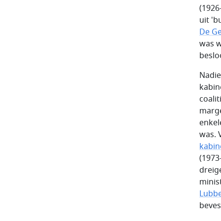
(1926
uit '
De G
was w
besloo
Nadie
kabin
coali
marge
enkel
was. 
kabin
(1973
dreig
minis
Lubb
beves