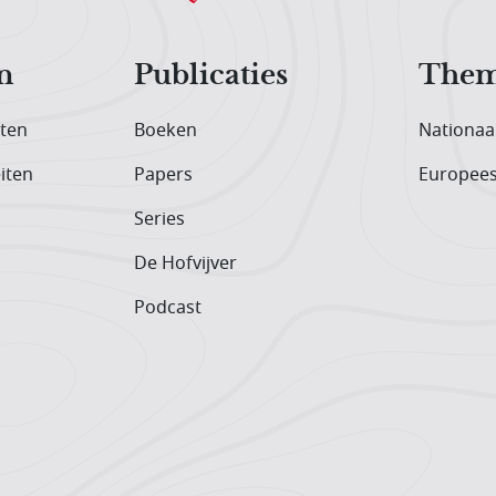
n
Publicaties
Them
iten
Boeken
Nationaa
iten
Papers
Europee
Series
De Hofvijver
Podcast