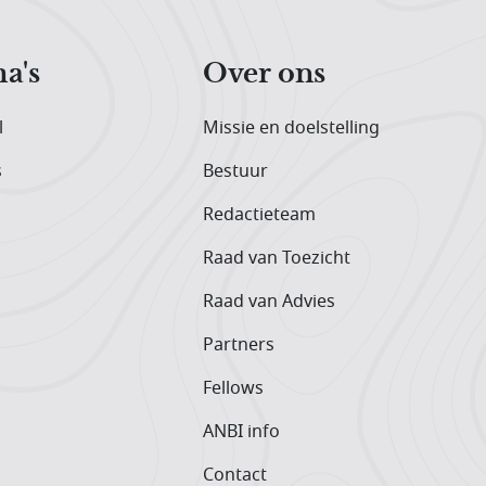
a's
Over ons
l
Missie en doelstelling
s
Bestuur
Redactieteam
Raad van Toezicht
Raad van Advies
Partners
Fellows
ANBI info
Contact