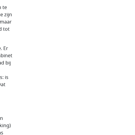
 te
e zijn
, maar
d tot
. Er
binet
d bij
: is
Dat
en
king)
as