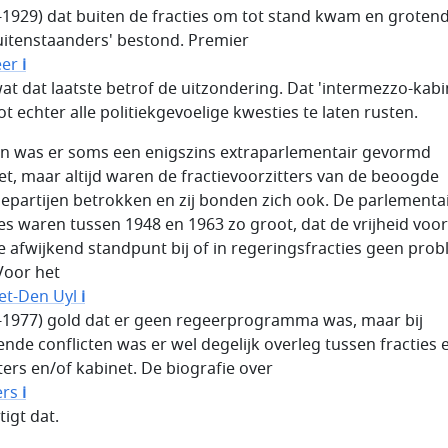
-1929) dat buiten de fracties om tot stand kwam en groten
buitenstaanders' bestond. Premier
eer
i
at dat laatste betrof de uitzondering. Dat 'intermezzo-kabi
t echter alle politiekgevoelige kwesties te laten rusten.
n was er soms een enigszins extraparlementair gevormd
et, maar altijd waren de fractievoorzitters van de beoogde
tiepartijen betrokken en zij bonden zich ook. De parlementa
s waren tussen 1948 en 1963 zo groot, dat de vrijheid voo
e afwijkend standpunt bij of in regeringsfracties geen pro
Voor het
et-Den Uyl
i
-1977) gold dat er geen regeerprogramma was, maar bij
ende conflicten was er wel degelijk overleg tussen fracties 
ters en/of kabinet. De biografie over
ers
i
tigt dat.