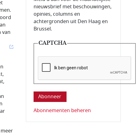
et
nieuwsbrief met beschouwingen,
omen.
opinies, columns en
koord
achtergronden uit Den Haag en
van
Brussel.
n van
CAPTCHA
en
t,
t,
Deze vraag is om te controleren dat u ee
an
en
Abonnementen beheren
aar
r meer