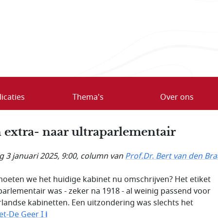
icaties
Thema's
Over ons
 extra- naar ultraparlementair
g 3 januari 2025, 9:00
, column van
Prof.Dr. Bert van den Br
oeten we het huidige kabinet nu omschrijven? Het etiket
parlementair was - zeker na 1918 - al weinig passend voor
landse kabinetten. Een uitzondering was slechts het
et-De Geer I
i