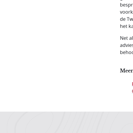
bespr
voork
de Tw
het k
Net a
advie
behoo
Meer