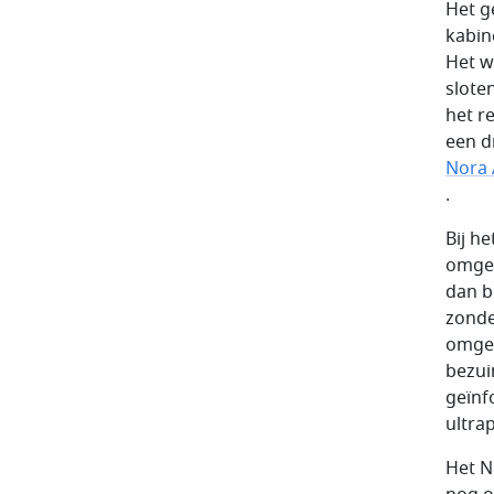
Het g
kabin
Het w
slote
het r
een d
Nora
.
Bij h
omgek
dan b
zonde
omgek
bezui
geïnf
ultra
Het N