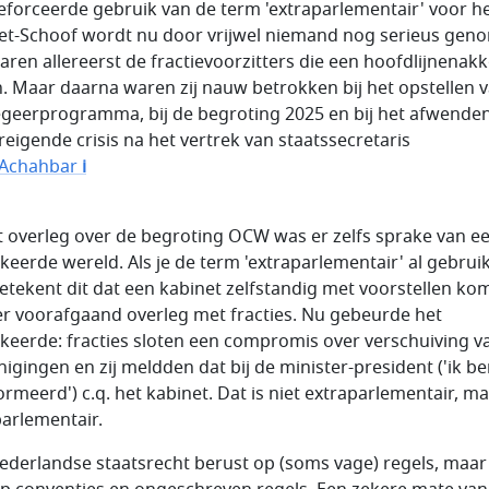
eforceerde gebruik van de term 'extraparlementair' voor h
et-Schoof wordt nu door vrijwel niemand nog serieus gen
aren allereerst de fractievoorzitters die een hoofdlijnenak
n. Maar daarna waren zij nauw betrokken bij het opstellen 
egeerprogramma, bij de begroting 2025 en bij het afwende
reigende crisis na het vertrek van staatssecretaris
 Achahbar
i
et overleg over de begroting OCW was er zelfs sprake van e
eerde wereld. Als je de term 'extraparlementair' al gebruik
etekent dit dat een kabinet zelfstandig met voorstellen kom
r voorafgaand overleg met fracties. Nu gebeurde het
eerde: fracties sloten een compromis over verschuiving v
nigingen en zij meldden dat bij de minister-president ('ik b
ormeerd') c.q. het kabinet. Dat is niet extraparlementair, m
parlementair.
ederlandse staatsrecht berust op (soms vage) regels, maa