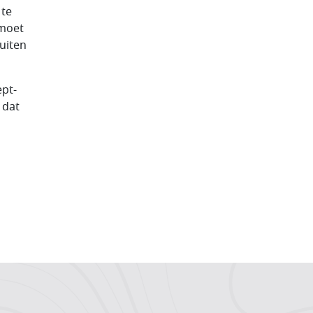
 te
 moet
uiten
ept-
 dat