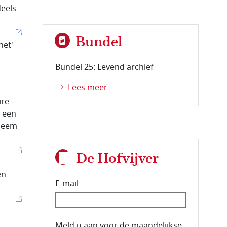
deels
Bundel
net'
Bundel 25: Levend archief
Lees meer
ire
r een
bleem
De Hofvijver
en
E-mail
E-mailadres van de abonnee.
Meld u aan voor de maandelijkse