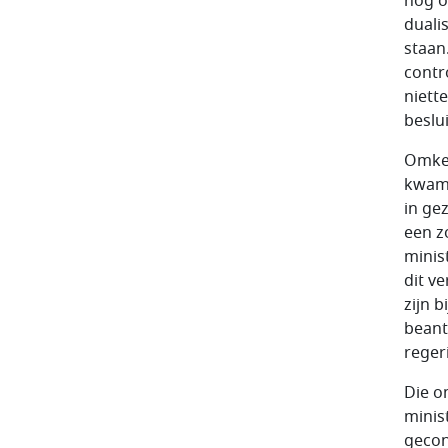
nog o
duali
staan
contr
niett
beslu
Omker
kwam 
in ge
een z
minis
dit v
zijn 
beant
regeri
Die o
minis
gecon