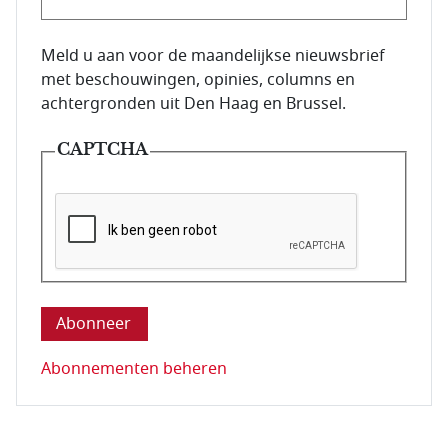
E-mailadres van de abonnee.
Meld u aan voor de maandelijkse nieuwsbrief
met beschouwingen, opinies, columns en
achtergronden uit Den Haag en Brussel.
CAPTCHA
Deze vraag is om te controleren dat u een mens be
Abonnementen beheren