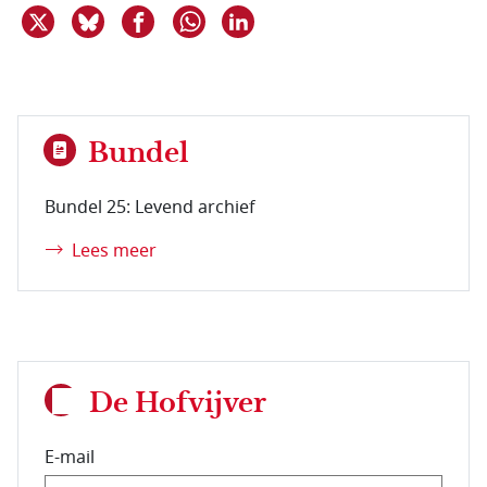
Deel dit item op X
Deel dit item op Bluesky
Deel dit item op Facebook
Deel dit item op Linkedin
Delen via WhatsApp
Bundel
Bundel 25: Levend archief
Lees meer
De Hofvijver
E-mail