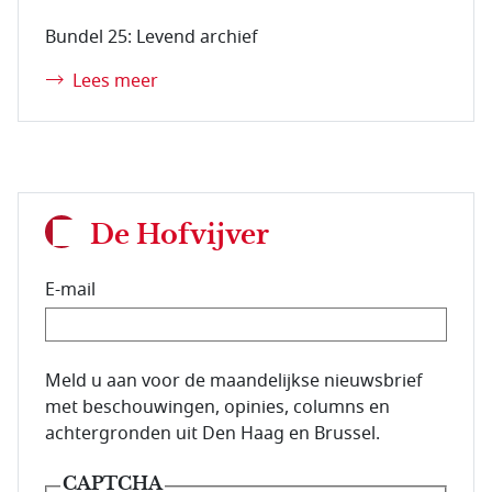
Bundel 25: Levend archief
Lees meer
De Hofvijver
E-mail
E-mailadres van de abonnee.
Meld u aan voor de maandelijkse nieuwsbrief
met beschouwingen, opinies, columns en
achtergronden uit Den Haag en Brussel.
CAPTCHA