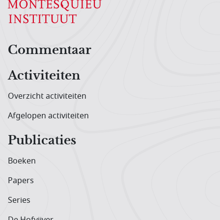
Hoofdnavigatiemenu
Commentaar
Activiteiten
Overzicht activiteiten
Afgelopen activiteiten
Publicaties
Boeken
Papers
Series
De Hofvijver