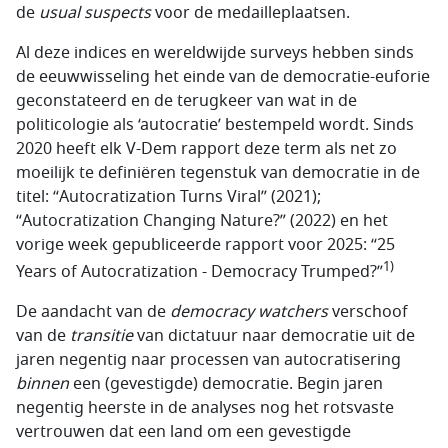
de
usual suspects
voor de medailleplaatsen.
Al deze indices en wereldwijde
surveys
hebben sinds
de eeuwwisseling het einde van de democratie-euforie
geconstateerd en de terugkeer van wat in de
politicologie als ‘autocratie’ bestempeld wordt. Sinds
2020 heeft elk
V-Dem
rapport deze term als net zo
moeilijk te definiëren tegenstuk van democratie in de
titel: “
Autocratization Turns Viral
” (2021);
“
Autocratization Changing Nature?
” (2022) en het
vorige week gepubliceerde rapport voor 2025: “
25
1)
Years of Autocratization - Democracy Trumped?
”
De aandacht van de
democracy watchers
verschoof
van de
transitie
van dictatuur naar democratie uit de
jaren negentig naar processen van autocratisering
binnen
een (gevestigde) democratie. Begin jaren
negentig heerste in de analyses nog het rotsvaste
vertrouwen dat een land om een gevestigde