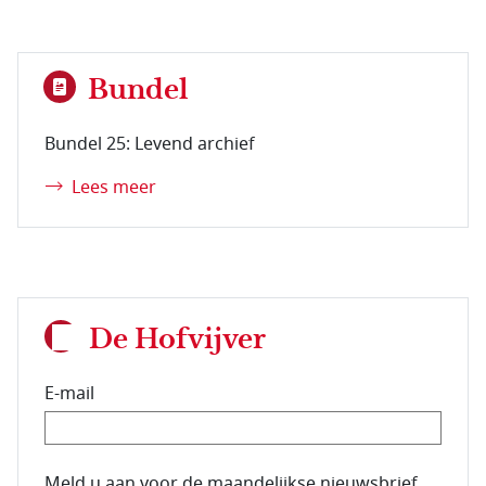
Bundel
Bundel 25: Levend archief
Lees meer
De Hofvijver
E-mail
E-mailadres van de abonnee.
Meld u aan voor de maandelijkse nieuwsbrief