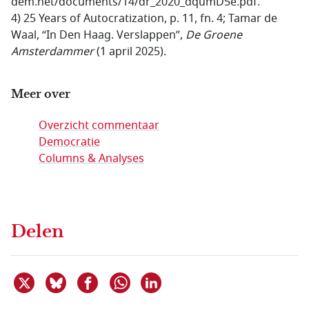
dem.net/documents/14/dr_2020_dqumD5e.pdf.
4)
25 Years of Autocratization
, p. 11, fn. 4; Tamar de
Waal, “In Den Haag. Verslappen”,
De Groene
Amsterdammer
(1 april 2025).
Meer over
Overzicht commentaar
Democratie
Columns & Analyses
Delen
Deel dit item op X
Deel dit item op Bluesky
Deel dit item op Facebook
Deel dit item op Linkedin
Delen via WhatsApp