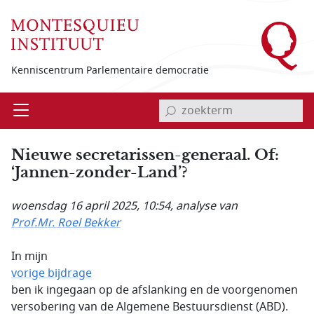
Overslaan en naar de inhoud gaan
Kenniscentrum Parlementaire democratie
invoerveld zoekterm
Open
Menu
Nieuwe secretarissen-generaal. Of:
‘Jannen-zonder-Land’?
woensdag 16 april 2025, 10:54
, analyse van
Prof.Mr. Roel Bekker
In mijn
vorige bijdrage
ben ik ingegaan op de afslanking en de voorgenomen
versobering van de Algemene Bestuursdienst (ABD).