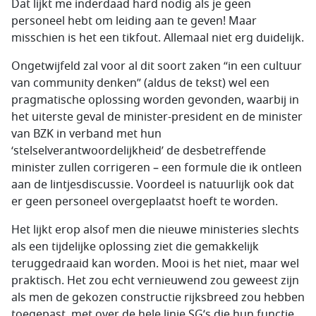
Dat lijkt me inderdaad hard nodig als je geen
personeel hebt om leiding aan te geven! Maar
misschien is het een tikfout. Allemaal niet erg duidelijk.
Ongetwijfeld zal voor al dit soort zaken “in een cultuur
van community denken” (aldus de tekst) wel een
pragmatische oplossing worden gevonden, waarbij in
het uiterste geval de minister-president en de minister
van BZK in verband met hun
‘stelselverantwoordelijkheid’ de desbetreffende
minister zullen corrigeren – een formule die ik ontleen
aan de lintjesdiscussie. Voordeel is natuurlijk ook dat
er geen personeel overgeplaatst hoeft te worden.
Het lijkt erop alsof men die nieuwe ministeries slechts
als een tijdelijke oplossing ziet die gemakkelijk
teruggedraaid kan worden. Mooi is het niet, maar wel
praktisch. Het zou echt vernieuwend zou geweest zijn
als men de gekozen constructie rijksbreed zou hebben
toegepast, met over de hele linie SG’s die hun functie