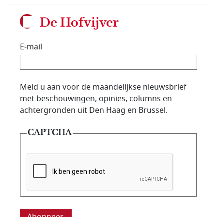
De Hofvijver
E-mail
E-mailadres van de abonnee.
Meld u aan voor de maandelijkse nieuwsbrief
met beschouwingen, opinies, columns en
achtergronden uit Den Haag en Brussel.
CAPTCHA
Deze vraag is om te controleren dat u een mens be