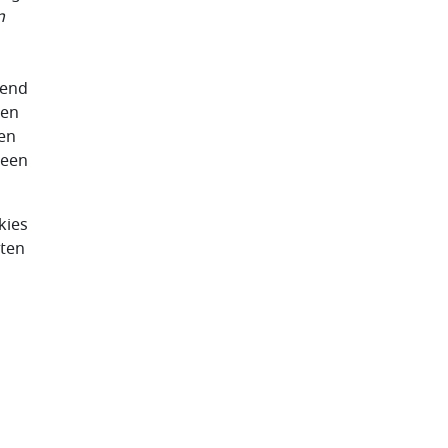
n
lend
een
oen
 een
kies
 ten