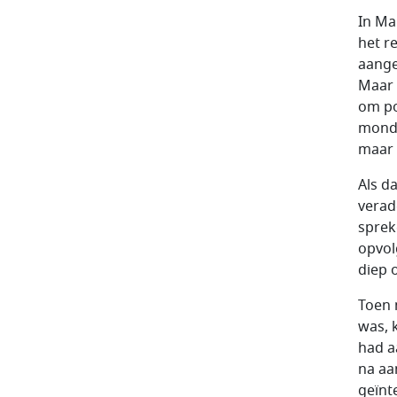
In Ma
het r
aange
Maar 
om po
mondd
maar 
Als da
verad
sprek
opvol
diep 
Toen 
was, 
had a
na aa
geïnt