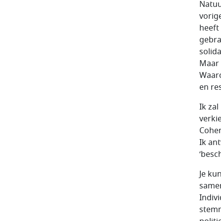
Natuur
vorig
heeft
gebra
solida
Maar 
Waaro
en re
Ik za
verki
Cohen
Ik an
‘besch
Je kun
samen
Indiv
stemm