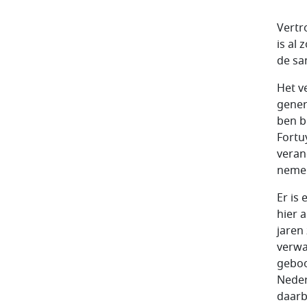
Vertr
is al
de sa
Het v
gener
ben b
Fortu
veran
nemen
Er is 
hier 
jaren
verwa
geboo
Neder
daarb