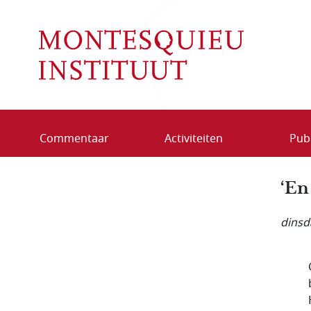
Overslaan en naar de inhoud gaan
Commentaar
Activiteiten
Publ
‘En
dinsd