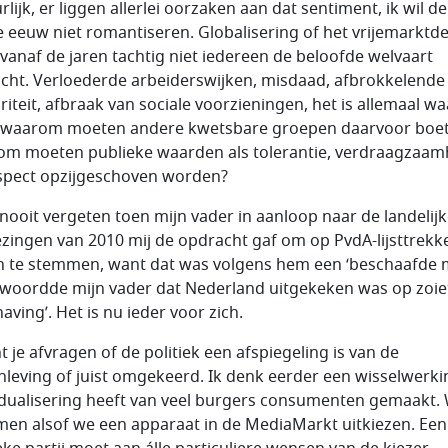
lijk, er liggen allerlei oorzaken aan dat sentiment, ik wil de
e eeuw niet romantiseren. Globalisering of het vrijemarktd
 vanaf de jaren tachtig niet iedereen de beloofde welvaart
cht. Verloederde arbeiderswijken, misdaad, afbrokkelende
riteit, afbraak van sociale voorzieningen, het is allemaal wa
waarom moeten andere kwetsbare groepen daarvoor boe
m moeten publieke waarden als tolerantie, verdraagzaam
spect opzijgeschoven worden?
l nooit vergeten toen mijn vader in aanloop naar de landelij
ezingen van 2010 mij de opdracht gaf om op PvdA-lijsttrekk
 te stemmen, want dat was volgens hem een ‘beschaafde 
twoordde mijn vader dat Nederland uitgekeken was op zoiet
aving’. Het is nu ieder voor zich.
t je afvragen of de politiek een afspiegeling is van de
leving of juist omgekeerd. Ik denk eerder een wisselwerki
idualisering heeft van veel burgers consumenten gemaakt.
en alsof we een apparaat in de MediaMarkt uitkiezen. Een