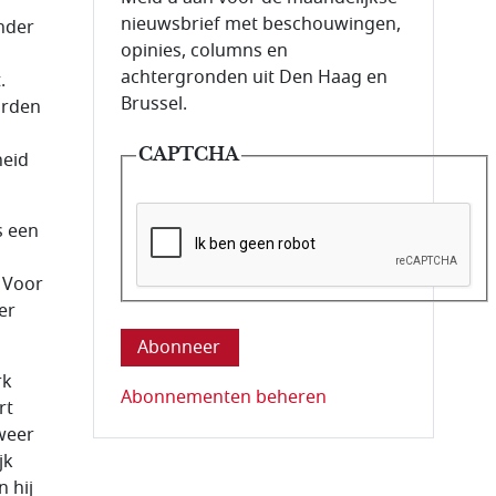
nieuwsbrief met beschouwingen,
onder
opinies, columns en
achtergronden uit Den Haag en
.
Brussel.
orden
CAPTCHA
heid
s een
 Voor
Deze vraag is om te controleren dat u ee
er
rk
Abonnementen beheren
rt
 weer
jk
 hij