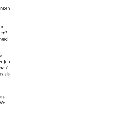
enken
ar.
ten?
heid
ke
er Job
man’.
s als
ng.
 We