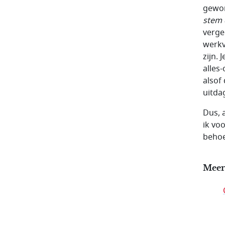
gewor
stem 
verge
werkv
zijn.
alles-
alsof
uitda
Dus, a
ik vo
behoe
Meer