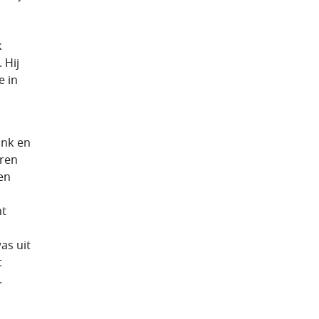
k
 Hij
e in
onk en
aren
en
ht
as uit
t
.