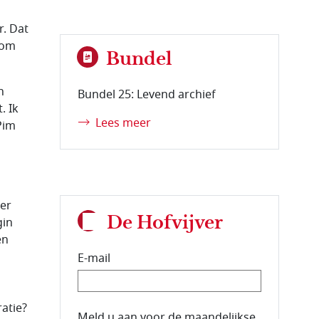
. Dat
 om
Bundel
n
Bundel 25: Levend archief
. Ik
Lees meer
Pim
der
De Hofvijver
gin
en
E-mail
atie?
E-mailadres van de abonnee.
Meld u aan voor de maandelijkse