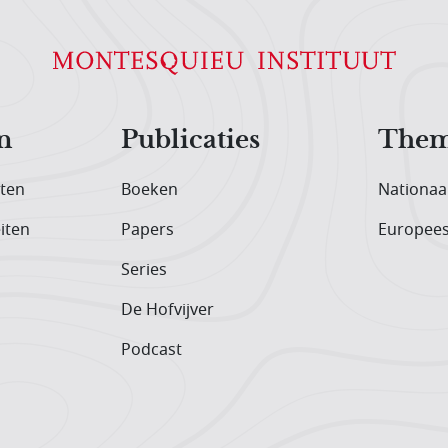
n
Publicaties
Them
iten
Boeken
Nationaa
iten
Papers
Europee
Series
De Hofvijver
Podcast