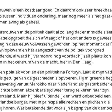
ouwen is een kostbaar goed. En daarom ook zeer breekbaar
 zo tussen individuen onderling, maar nog meer als het gaat
menleving als geheel.
ertrouwen in de politiek daalt al zo lang dat er inmiddels ee
atie opgroeit die zich afvraagt of het ooit anders is geweest
egin deze eeuw volwassen geworden, op het moment dat 
yn opkwam en het aangezicht van de politiek voorgoed
derde, al werd hij vermoord nog voordat hij zelf plaats kon
 in het centrum van de macht, hier in Den Haag.
een politiek voor, en een politiek na Fortuyn. Laat ik mijn va
als getuige van de geschiedenis opvoeren. Hij migreerde be
 zeventig vanuit Marokko naar Nederland als gastarbeider 
chtte binnen afzienbare tijd weer terug te keren naar zijn
rteland. Maar hij bleef uiteindelijk en werd onbedoeld een
landse burger, met in principe alle rechten en plichten die
ij horen. Wat betekende dat voor zijn begrip van de democr