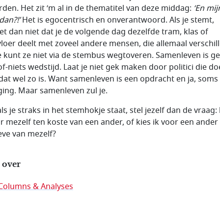
den. Het zit ‘m al in de thematitel van deze middag:
‘En mij
dan?!’
Het is egocentrisch en onverantwoord. Als je stemt,
et dan niet dat je de volgende dag dezelfde tram, klas of
loer deelt met zoveel andere mensen, die allemaal verschil
 Je kunt ze niet via de stembus wegtoveren. Samenleven is g
of-niets wedstijd. Laat je niet gek maken door politici die d
 dat wel zo is. Want samenleven is een opdracht en ja, soms
ging. Maar samenleven zul je.
ls je straks in het stemhokje staat, stel jezelf dan de vraag: 
or mezelf ten koste van een ander, of kies ik voor een ander
ve van mezelf?
 over
Columns & Analyses