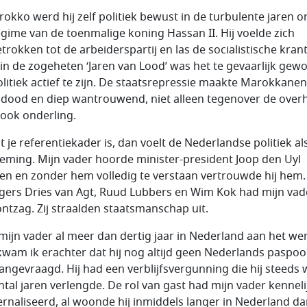
rokko werd hij zelf politiek bewust in de turbulente jaren 
egime van de toenmalige koning Hassan II. Hij voelde zich
trokken tot de arbeiderspartij en las de socialistische krant
in de zogeheten ‘Jaren van Lood’ was het te gevaarlijk gew
litiek actief te zijn. De staatsrepressie maakte Marokkanen
ood en diep wantrouwend, niet alleen tegenover de over
ook onderling.
t je referentiekader is, dan voelt de Nederlandse politiek al
eming. Mijn vader hoorde minister-president Joop den Uyl
en en zonder hem volledig te verstaan vertrouwde hij hem.
gers Dries van Agt, Ruud Lubbers en Wim Kok had mijn vad
ontzag. Zij straalden staatsmanschap uit.
mijn vader al meer dan dertig jaar in Nederland aan het we
kwam ik erachter dat hij nog altijd geen Nederlands paspoo
angevraagd. Hij had een verblijfsvergunning die hij steeds
ntal jaren verlengde. De rol van gast had mijn vader kenneli
ernaliseerd, al woonde hij inmiddels langer in Nederland dan