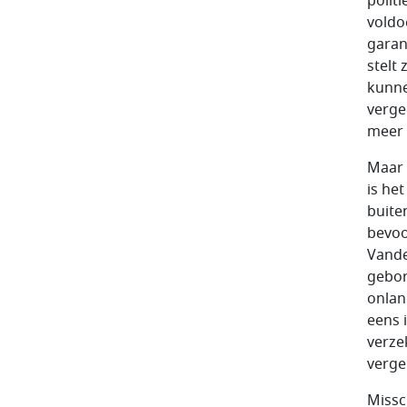
polit
voldo
garan
stelt 
kunne
verge
meer 
Maar 
is he
buite
bevoo
Vande
gebor
onlan
eens 
verze
verge
Missc