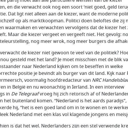
ieke partij moet aan álle particuliere wensen van de kiezer
en, en die verwacht ook nog een soort ‘niet goed, geld teru
tie. Dat ligt niet alleen aan de kiezer, want de moderne poli
zichzelf op als marktkoopman. Politici doen beloftes die zij n
n waarmaken en verwachten vervolgens dat de kiezer het 
eft. Maar die kiezer vergeet en vergeeft niet. Het gevolg: n
teleurstelling, nog meer wrok, nog meer burgers die afhak
verwacht de kiezer niet gewoon te veel van de politiek? Ho
t nou gesteld met het land? Je moet misschien met de blik v
nstaander naar Nederland kijken om te beseffen in welke
rrechte positie je bevindt als burger van dit land. Kijk naar
rmeersch, voormalig hoofdredacteur van
NRC Handelsbla
en in België en nu woonachtig in Ierland. In een interview
gs in
De Telegraaf
vroeg hij zich retorisch af of Nederlande
in het buitenland komen. “Nederland is het aards paradijs”,
kerde hij, “het is een goed land om in te wonen en te werken
leek Nederland met een klas vol klagende jongens en meisj
hien is dat het wel. Nederlanders zijn een stel verwende k