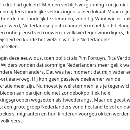
rokko had geleefd. Met een verblijfsvergunning kun je niet
en tijdens landelijke verkiezingen, alleen lokaal. Maar mijn
 hoefde niet landelijk te stemmen, vond hij. Want wie er oo
zen werd, Nederlandse politici handelen in het landsbelang.
en onbegrensd vertrouwen in volksvertegenwoordigers, di
ijsheid en kunde het welzijn van álle Nederlanders
pstellen.
egin deze eeuw dus, toen politici als Pim Fortuyn, Rita Verd
 Wilders vonden dat sommige Nederlanders meer gelijk w
ndere Nederlanders. Dat was het moment dat mijn vader e
ort aanvroeg. Hij kon geen passieve deelnemer van de
ratie meer zijn. Nu moest je wel stemmen, als je tegenwic
 bieden aan partijen die met zondebokpolitiek hele
kingsgroepen wegzetten als tweederangs. Maar de geest w
es: een grote groep Nederlanders vond het land te vol en da
zoekers, migranten en hun kinderen voorgetrokken werden
volk eerst.