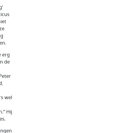
g’
ticus
iet
ze
og
en.
e erg
an de
 Peter
d
,
rs wel
.” Hij
es.
rengen