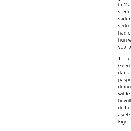
in Ma
stemm
vader
verko
had e
hun w
vooro
Tot b
Geert
dan a
paspo
democ
wilde
bevol
de fl
asiel
Eigen 