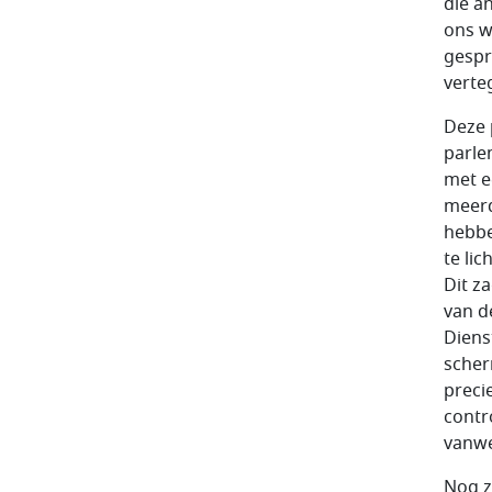
die a
ons w
gespr
verte
Deze 
parle
met e
meerd
hebbe
te li
Dit z
van d
Diens
scher
preci
contr
vanwe
Nog zo