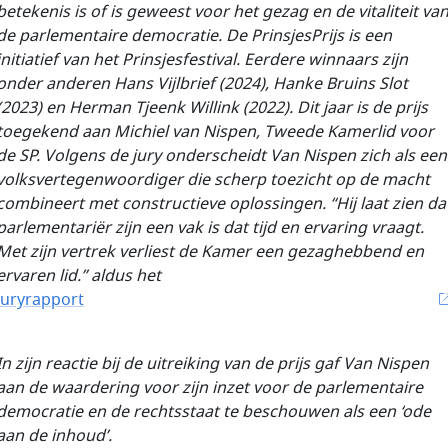
betekenis is of is geweest voor het gezag en de vitaliteit va
de parlementaire democratie. De PrinsjesPrijs is een
initiatief van het Prinsjesfestival. Eerdere winnaars zijn
onder anderen Hans Vijlbrief (2024), Hanke Bruins Slot
(2023) en Herman Tjeenk Willink (2022). Dit jaar is de prijs
toe
gekend aan Michiel van Nispen, Tweede Kamerlid voor
de SP. Volgens de jury onderscheidt Van Nispen zich als een
volksvertegenwoordiger die scherp toezicht op de macht
combineert met constructieve oplossingen. “Hij laat zien da
parlementariër zijn een vak is dat tijd en ervaring vraagt.
Met zijn vertrek verliest de Kamer een gezaghebbend en
ervaren lid.” aldus het
juryrapport
In zijn reactie bij de uitreiking van de prijs gaf Van Nispen
aan de waardering voor zijn inzet voor de parlementaire
democratie en de rechtsstaat te beschouwen als een ‘ode
aan de inhoud’.