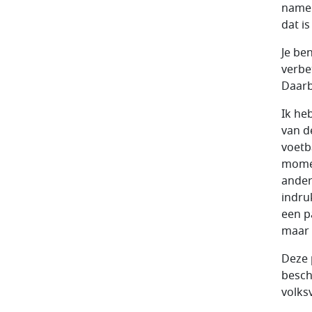
namen
dat i
Je be
verbe
Daarb
Ik he
van d
voetb
momen
ander
indruk
een pa
maar 
Deze 
besch
volks