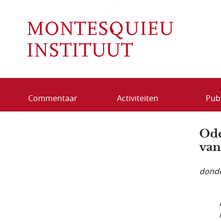
Overslaan en naar de inhoud gaan
Commentaar
Activiteiten
Publ
Ode
van
donde