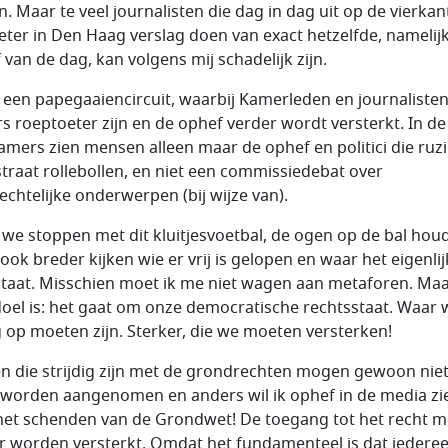
n. Maar te veel journalisten die dag in dag uit op de vierkan
eter in Den Haag verslag doen van exact hetzelfde, namelij
 van de dag, kan volgens mij schadelijk zijn.
s een papegaaiencircuit, waarbij Kamerleden en journaliste
rs roeptoeter zijn en de ophef verder wordt versterkt. In de
amers zien mensen alleen maar de ophef en politici die ruz
straat rollebollen, en niet een commissiedebat over
rechtelijke onderwerpen (bij wijze van).
 we stoppen met dit kluitjesvoetbal, de ogen op de bal hou
ook breder kijken wie er vrij is gelopen en waar het eigenli
staat. Misschien moet ik me niet wagen aan metaforen. Ma
doel is: het gaat om onze democratische rechtsstaat. Waar 
g op moeten zijn. Sterker, die we moeten versterken!
n die strijdig zijn met de grondrechten mogen gewoon nie
worden aangenomen en anders wil ik ophef in de media zi
het schenden van de Grondwet! De toegang tot het recht m
r worden versterkt. Omdat het fundamenteel is dat iedere