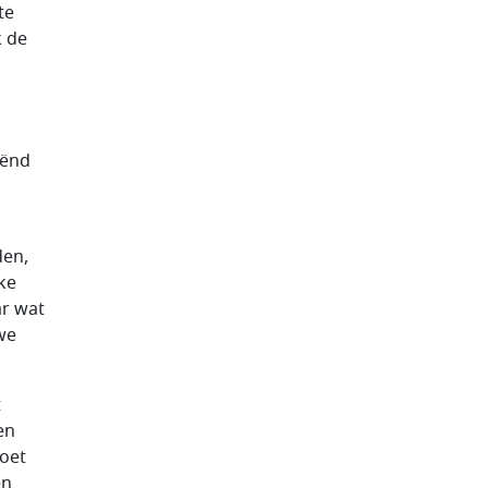
te
k de
n
iënd
den,
jke
ar wat
we
t
en
oet
en