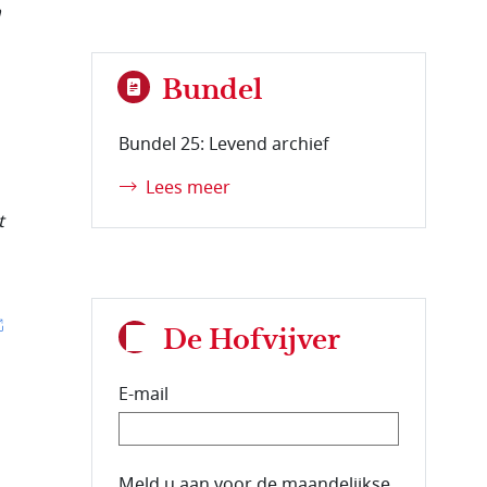
n
Bundel
Bundel 25: Levend archief
Lees meer
t
De Hofvijver
E-mail
E-mailadres van de abonnee.
Meld u aan voor de maandelijkse