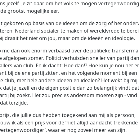
s jezelf. Je zit daar om het volk te mogen vertegenwoordi
s de grootst mogelijke eer.
nt gekozen op basis van de ideeën om de zorg of het onderw
teren, Nederland socialer te maken of wereldvrede te berei
ij draait het niet om jou, maar om de ideeën en ideologie.
b me dan ook enorm verbaasd over de politieke transferma
e afgelopen zomer. Politici verhuisden sneller van partij da
allers van club. En ik dacht: Hoe dan!? Hoe kun je nou het e
t bij de ene partij zitten, en het volgende moment bij een
e club, met hele andere ideeën en idealen? Het wekt bij mij
 dat je jezelf en de eigen positie dan zo belangrijk vindt dat
rtij bij zoekt. Het zou precies andersom moeten zijn - vind i
dat terzijde.
prijs, die jullie dus hebben toegekend aan mij als persoon,
ouw ik als een prijs voor de ‘niet-altijd-aandacht-trekkende
vertegenwoordiger’, waar er nog zoveel meer van zijn.