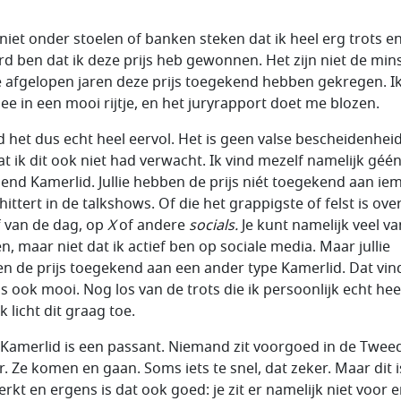
l niet onder stoelen of banken steken dat ik heel erg trots e
rd ben dat ik deze prijs heb gewonnen. Het zijn niet de min
e afgelopen jaren deze prijs toegekend hebben gekregen. Ik
ee in een mooi rijtje, en het juryrapport doet me blozen.
nd het dus echt heel eervol. Het is geen valse bescheidenheid 
at ik dit ook niet had verwacht. Ik vind mezelf namelijk géé
lend Kamerlid. Jullie hebben de prijs niét toegekend aan i
hittert in de talkshows. Of die het grappigste of felst is ove
 van de dag, op
X
of andere
socials.
Je kunt namelijk veel v
n, maar niet dat ik actief ben op sociale media. Maar jullie
n de prijs toegekend aan een ander type Kamerlid. Dat vind
s ook mooi. Nog los van de trots die ik persoonlijk echt hee
Ik licht dit graag toe.
 Kamerlid is een passant. Niemand zit voorgoed in de Twee
. Ze komen en gaan. Soms iets te snel, dat zeker. Maar dit 
erkt en ergens is dat ook goed: je zit er namelijk niet voor 