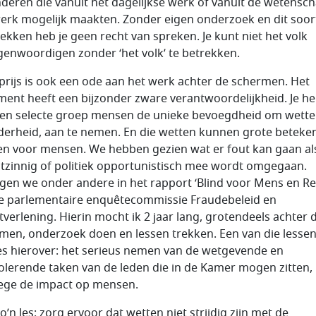
nderen die vanuit het dagelijkse werk of vanuit de wetensc
erk mogelijk maakten. Zonder eigen onderzoek en dit soor
ekken heb je geen recht van spreken. Je kunt niet het volk
genwoordigen zonder ‘het volk’ te betrekken.
prijs is ook een ode aan het werk achter de schermen. Het
ment heeft een bijzonder zware verantwoordelijkheid. Je he
en selecte groep mensen de unieke bevoegdheid om wetten
erheid, aan te nemen. En die wetten kunnen grote beteken
n voor mensen. We hebben gezien wat er fout kan gaan al
chtzinnig of politiek opportunistisch mee wordt omgegaan.
agen we onder andere in het rapport ‘Blind voor Mens en Re
e parlementaire enquêtecommissie Fraudebeleid en
tverlening. Hierin mocht ik 2 jaar lang, grotendeels achter 
men, onderzoek doen en lessen trekken. Een van die lessen
es hierover: het serieus nemen van de wetgevende en
olerende taken van de leden die in de Kamer mogen zitten,
ge de impact op mensen.
’n les: zorg ervoor dat wetten niet strijdig zijn met de