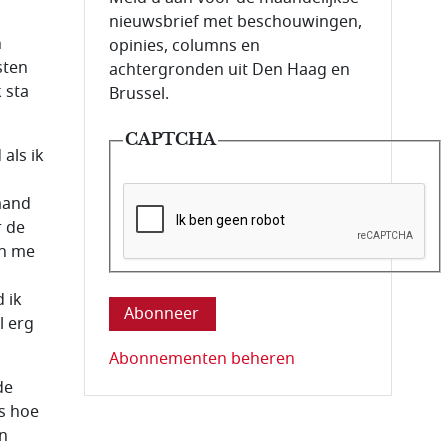
nieuwsbrief met beschouwingen,
n
opinies, columns en
sten
achtergronden uit Den Haag en
 sta
Brussel.
CAPTCHA
als ik
n
emand
r de
an me
Deze vraag is om te controleren dat u ee
 ik
l erg
Abonnementen beheren
de
is hoe
en