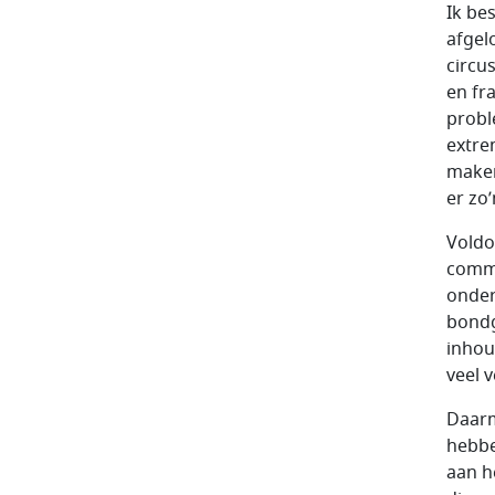
Ik be
afgel
circu
en fra
probl
extre
maken
er zo
Voldo
commi
onder
bondg
inhou
veel 
Daarm
hebbe
aan h