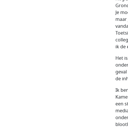
Gron
Je mo
maar 
vanda
Toets
colle
ik de 
Het i
onder
geval
de in
Ik be
Kamer
een s
media
onder
bloot