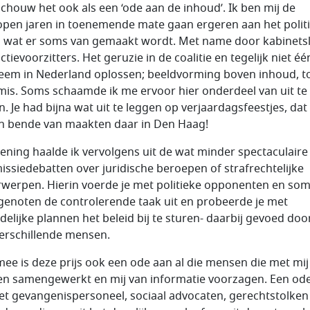
schouw het ook als een ‘ode aan de inhoud’. Ik ben mij de
open jaren in toenemende mate gaan ergeren aan het polit
s wat er soms van gemaakt wordt. Met name door kabinets
ctievoorzitters. Het geruzie in de coalitie en tegelijk niet éé
eem in Nederland oplossen; beeldvorming boven inhoud, to
mis. Soms schaamde ik me ervoor hier onderdeel van uit te
. Je had bijna wat uit te leggen op verjaardagsfeestjes, dat 
’n bende van maakten daar in Den Haag!
ening haalde ik vervolgens uit de wat minder spectaculaire
ssiedebatten over juridische beroepen of strafrechtelijke
werpen. Hierin voerde je met politieke opponenten en so
enoten de controlerende taak uit en probeerde je met
delijke plannen het beleid bij te sturen- daarbij gevoed doo
verschillende mensen.
ee is deze prijs ook een ode aan al die mensen die met mij
n samengewerkt en mij van informatie voorzagen. Een od
et gevangenispersoneel, sociaal advocaten, gerechtstolken 