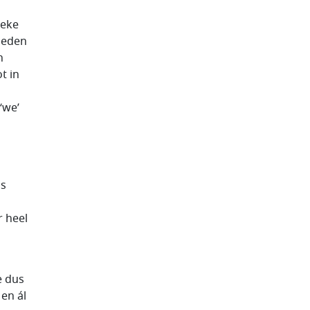
ieke
leden
n
t in
‘we’
ms
r heel
e dus
en ál