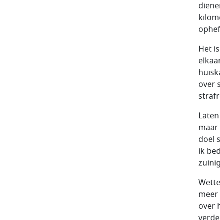
diene
kilom
ophef
Het i
elkaa
huisk
over 
straf
Laten
maar 
doel 
ik be
zuini
Wette
meer 
over 
verde