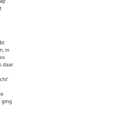
hap
t
bt
, in
is
s daar
cht’
de
 ging