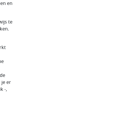
gen en
ijs te
ken.
rkt
n
ne
 de
 je er
k -,