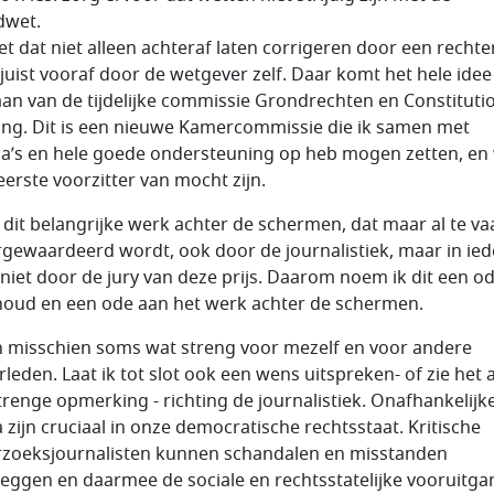
dwet.
et dat niet alleen achteraf laten corrigeren door een rechter
juist vooraf door de wetgever zelf. Daar komt het hele idee
an van de tijdelijke commissie Grondrechten en Constituti
ing. Dit is een nieuwe Kamercommissie die ik samen met
ga’s en hele goede ondersteuning op heb mogen zetten, en
eerste voorzitter van mocht zijn.
s dit belangrijke werk achter de schermen, dat maar al te va
gewaardeerd wordt, ook door de journalistiek, maar in ied
 niet door de jury van deze prijs. Daarom noem ik dit een o
houd en een ode aan het werk achter de schermen.
n misschien soms wat streng voor mezelf en voor andere
leden. Laat ik tot slot ook een wens uitspreken- of zie het a
trenge opmerking - richting de journalistiek. Onafhankelijk
 zijn cruciaal in onze democratische rechtsstaat. Kritische
zoeksjournalisten kunnen schandalen en misstanden
leggen en daarmee de sociale en rechtsstatelijke vooruitga