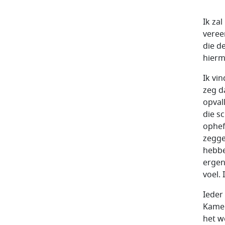
Ik za
veree
die d
hierm
Ik vi
zeg d
opval
die sc
ophef
zegge
hebbe
ergen
voel. 
Ieder
Kamer
het w