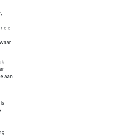
,
onele
 waar
ak
er
de aan
ls
e
ng