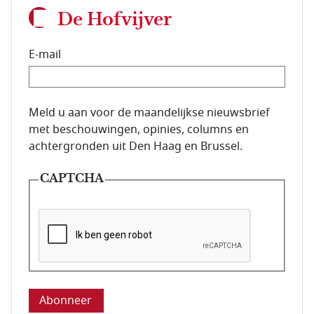
De Hofvijver
E-mail
E-mailadres van de abonnee.
Meld u aan voor de maandelijkse nieuwsbrief
met beschouwingen, opinies, columns en
achtergronden uit Den Haag en Brussel.
CAPTCHA
Deze vraag is om te controleren dat u een mens be