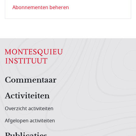
Abonnementen beheren
Hoofdnavigatiemenu
Commentaar
Activiteiten
Overzicht activiteiten
Afgelopen activiteiten
Publicaties