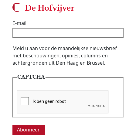
De Hofvijver
E-mail
E-mailadres van de abonnee.
Meld u aan voor de maandelijkse nieuwsbrief
met beschouwingen, opinies, columns en
achtergronden uit Den Haag en Brussel.
CAPTCHA
Deze vraag is om te controleren dat u een mens be