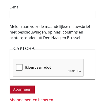
E-mail
E-mailadres van de abonnee.
Meld u aan voor de maandelijkse nieuwsbrief
met beschouwingen, opinies, columns en
achtergronden uit Den Haag en Brussel.
CAPTCHA
Deze vraag is om te controleren dat u een mens be
Abonnementen beheren