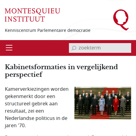
Overslaan en naar de inhoud gaan
Kenniscentrum Parlementaire democratie
invoerveld zoekterm
Open
Menu
Kabinetsformaties in vergelijkend
perspectief
Kamerverkiezingen worden
gekenmerkt door een
structureel gebrek aan
resultaat, zei een
Nederlandse politicus in de
jaren '70.