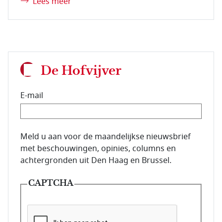
Lees meer
De Hofvijver
E-mail
E-mailadres van de abonnee.
Meld u aan voor de maandelijkse nieuwsbrief
met beschouwingen, opinies, columns en
achtergronden uit Den Haag en Brussel.
CAPTCHA