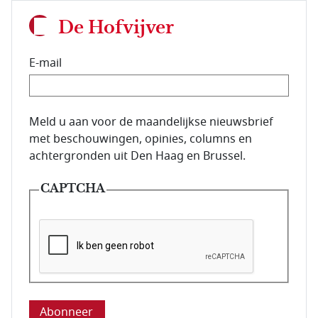
De Hofvijver
E-mail
E-mailadres van de abonnee.
Meld u aan voor de maandelijkse nieuwsbrief
met beschouwingen, opinies, columns en
achtergronden uit Den Haag en Brussel.
CAPTCHA
Deze vraag is om te controleren dat u een mens be