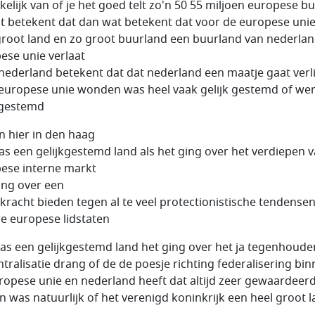
kelijk van of je het goed telt zo'n 50 55 miljoen europese b
t betekent dat dan wat betekent dat voor de europese unie
groot land en zo groot buurland een buurland van nederla
ese unie verlaat
nederland betekent dat dat nederland een maatje gaat verl
 europese unie wonden was heel vaak gelijk gestemd of wer
kgestemd
n hier in den haag
as een gelijkgestemd land als het ging over het verdiepen 
ese interne markt
ing over een
kracht bieden tegen al te veel protectionistische tendense
e europese lidstaten
as een gelijkgestemd land het ging over het ja tegenhoude
ntralisatie drang of de de poesje richting federalisering bi
ropese unie en nederland heeft dat altijd zeer gewaardeer
n was natuurlijk of het verenigd koninkrijk een heel groot 