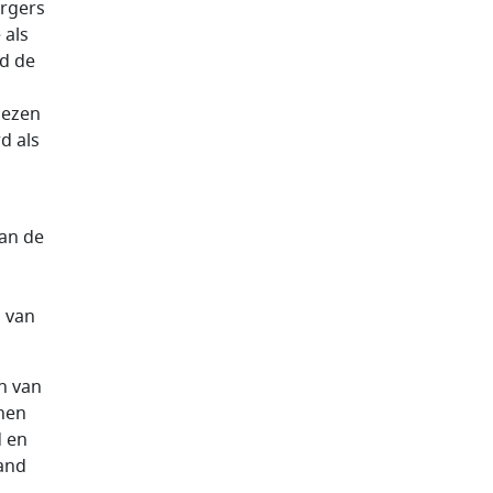
urgers
 als
nd de
iezen
d als
van de
n van
n van
nnen
d en
land