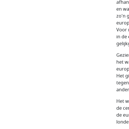
afhan
en wa
zo'n 
europ
Voor 
in de
gelij
Gezie
het w
europ
Het g
tegen
ander
Het w
de ce
de eu
londe