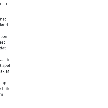
omen
 het
rland
 een
est
dat
aar in
t spel
ak af
r op
chrik
om