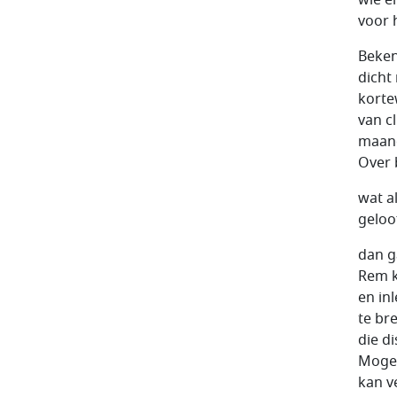
voor 
Beken
dicht
korte
van c
maand
Over 
wat a
geloo
dan ga
Rem 
en inl
te br
die d
Mogel
kan v