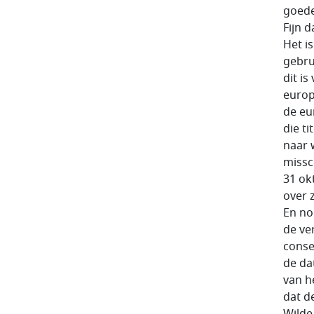
goed
Fijn 
Het i
gebru
dit i
euro
de eu
die t
naar 
missc
31 ok
over 
En no
de ve
conse
de da
van h
dat d
Wilde