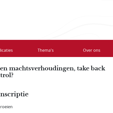
icaties
Thema's
Over ons
en machtsverhoudingen, take back
trol?
nscriptie
roeien