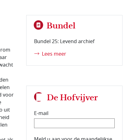
Bundel
Bundel 25: Levend archief
arom
Lees meer
aar
rwacht
nden
oelen
d voor
De Hofvijver
e
o uit
E-mail
heid
llen
E-mailadres van de abonnee.
Meld u aan voor de maandelijkse
et als