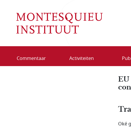
Overslaan en naar de inhoud gaan
Commentaar
Activiteiten
Publ
EU 
con
Tra
Oké g