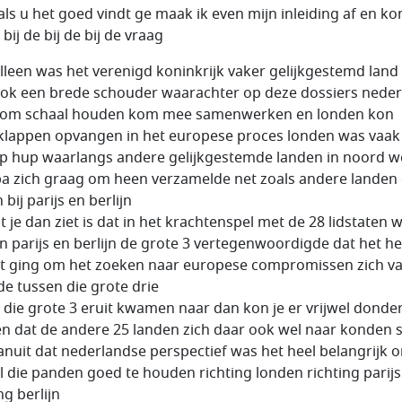
 als u het goed vindt ge maak ik even mijn inleiding af en k
bij de bij de bij de vraag
alleen was het verenigd koninkrijk vaker gelijkgestemd land
ok een brede schouder waarachter op deze dossiers nede
kom schaal houden kom mee samenwerken en londen kon
 klappen opvangen in het europese proces londen was vaak
p hup waarlangs andere gelijkgestemde landen in noord w
a zich graag om heen verzamelde net zoals andere landen 
bij parijs en berlijn
t je dan ziet is dat in het krachtenspel met de 28 lidstaten w
n parijs en berlijn de grote 3 vertegenwoordigde dat het he
et ging om het zoeken naar europese compromissen zich va
de tussen die grote drie
s die grote 3 eruit kwamen naar dan kon je er vrijwel donde
n dat de andere 25 landen zich daar ook wel naar konden s
anuit dat nederlandse perspectief was het heel belangrijk 
l die panden goed te houden richting londen richting parijs
ng berlijn