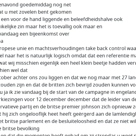
enavond goedemiddag nog net
dat u met zovelen bent gekomen
s een voor de hand liggende en beleefdheidshalve ook
ikelijke zin maar het is toevallig ook maar en
s vandaag een bijeenkomst over
pa
ropese unie en machtsverhoudingen take back control wa
itel naar het is natuurlijk logisch omdat dat een referentie m
wat wij misschien eigenlijk een heel klein beetje hadden ve
hien wel dat
tober achter ons zou liggen en dat we nog maar met 27 la
zouden zijn en dat de britten zich bevrijd zouden kunnen v
u ja ik zie vandaag bij de start van de campagne in engelan
rkiezingen voor 12 december december dat de leider van d
rvatieve partij en de britse premier johnson zich opnieuw z
t hij zich ongelooflijk heet heeft geërgerd aan de lamlendig
et britse parlement en de besluiteloosheid en dat ze niet wi
e britse bevolking
 en dat die momenten heeft gehad om zij stropdas u weet n