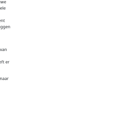
euwe
ele
ent
eggen
 van
ft er
 maar