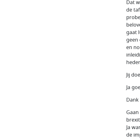
Dat w
de taf
probe
belove
gaat 
geen 
en no
inlei
hede
Jij do
Ja go
Dank 
Gaan 
brexi
Ja wan
de im