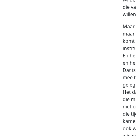
die v
wille
Maar 
maar 
komt 
insti
En he
en he
Dat i
mee t
geleg
Het d
die m
niet 
die t
kamer
ook w
wie e