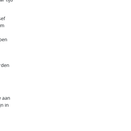
sef
em
open
orden
e aan
jn in