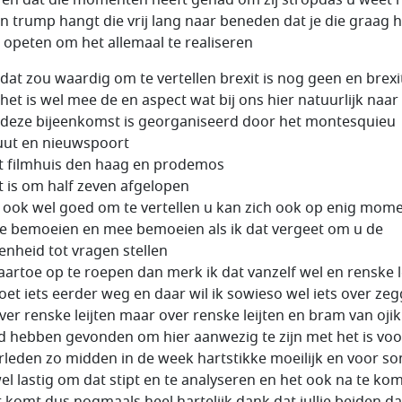
an trump hangt die vrij lang naar beneden dat je die graag 
n opeten om het allemaal te realiseren
dat zou waardig om te vertellen brexit is nog geen en brexi
het is wel mee de en aspect wat bij ons hier natuurlijk naar
deze bijeenkomst is georganiseerd door het montesquieu
tuut en nieuwspoort
t filmhuis den haag en prodemos
t is om half zeven afgelopen
s ook wel goed om te vertellen u kan zich ook op enig mom
e bemoeien en mee bemoeien als ik dat vergeet om u de
enheid tot vragen stellen
aartoe op te roepen dan merk ik dat vanzelf wel en renske l
oet iets eerder weg en daar wil ik sowieso wel iets over ze
over renske leijten maar over renske leijten en bram van ojik
ijd hebben gevonden om hier aanwezig te zijn met het is voo
leden zo midden in de week hartstikke moeilijk en voor s
el lastig om dat stipt en te analyseren en het ook na te ko
r komt dus nogmaals heel hartelijk dank dat jullie beiden daa