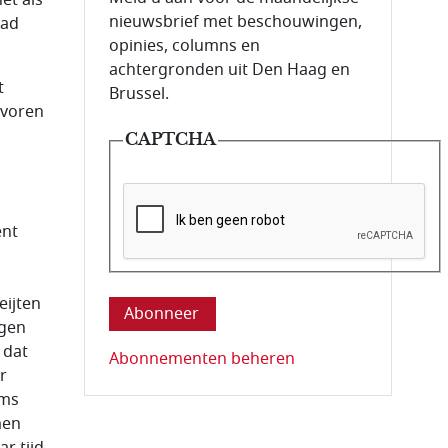
nieuwsbrief met beschouwingen,
had
opinies, columns en
achtergronden uit Den Haag en
t
Brussel.
 voren
CAPTCHA
ent
Deze vraag is om te controleren dat u ee
eijten
ggen
 dat
Abonnementen beheren
r
oms
men
r tijd