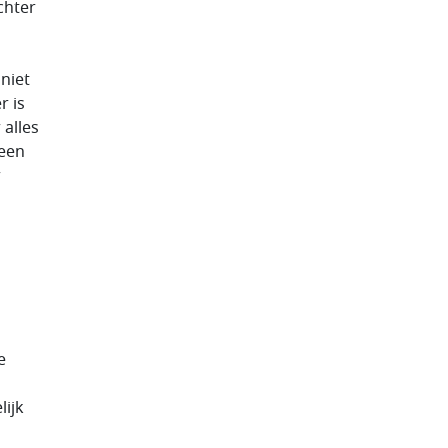
chter
 niet
r is
 alles
 een
r
e
lijk