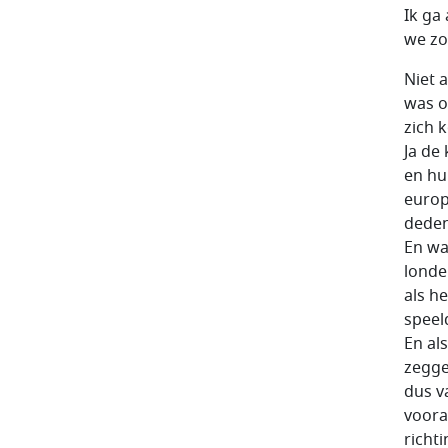
Ik ga
we zo 
Niet 
was o
zich 
Ja de
en hu
europ
deden 
En wa
londe
als h
speel
En al
zegge
dus v
voora
richti