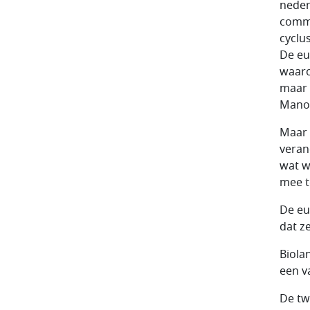
neder
commi
cyclu
De eu
waaro
maar 
Mano
Maar 
veran
wat w
mee t
De eu
dat z
Biola
een v
De tw