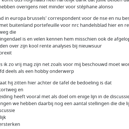
hebben overigens niet minder voor stéphane alonso
d in europa brussels' correspondent voor de nse en nu be
 met buitenland portefeuille voor nrc handelsblad hier en r
weg die
lingendael is en velen kennen hem misschien ook de afgel
en over zijn kool rente analyses bij nieuwsuur
brexit
ls ik zo vrij mag zijn net zoals voor mij beschouwd moet w
fd deels als een hobby onderwerp
at hij zitten hier achter de tafel de bedoeling is dat
kortweg en
eiding heeft vooral met als doel om enige lijn in de discussi
engen we hebben daarbij nog een aantal stellingen die die li
iscussie
ijk
ersterken