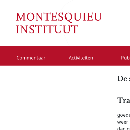
Overslaan en naar de inhoud gaan
Commentaar
Activiteiten
Publ
De 
Tra
goede
weer 
dan g