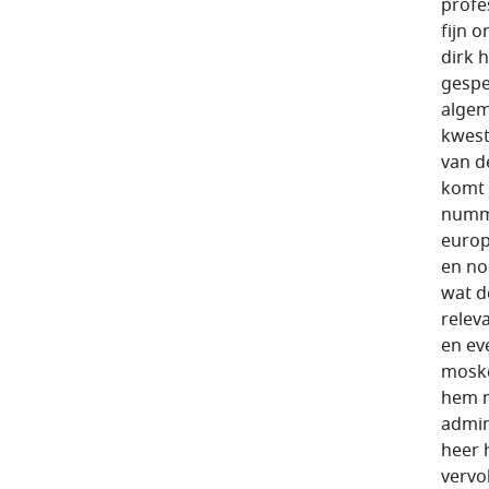
profe
fijn 
dirk 
gespec
algem
kwest
van d
komt 
numme
europ
en no
wat d
relev
en ev
moske
hem m
admin
heer 
vervo