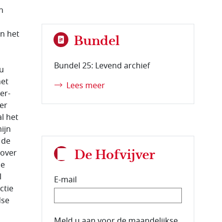
n
an het
Bundel
Bundel 25: Levend archief
eu
het
Lees meer
er-
er
l het
mijn
 de
 over
De Hofvijver
de
l
E-mail
ctie
dse
E-mailadres van de abonnee.
Meld u aan voor de maandelijkse