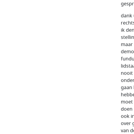
gespr
dank u wel voorzitter op de aankondiging dames en heren stond de rechtsstaat op sterven na dood en de op de aankondiging stond niet ik denk dat we had gemoeten een vraagteken nou is net over de stelling was en ik zou zeggen als antwoord daarop nee geenszins maar het zijn natuurlijk wel onderwerpen rechtsstaat met geluk voor democratie en fundamentele waarden en en en dat soort in van fundum de fundamenten van van de staten in europa leden van lidstaat van de europese unie en de europese unie zelf die eigenlijk nooit zeker zijn die je altijd moet waarderen moet bevechten moet onderhouden en moeten zien te bevorderen en we kunnen ook wij gaan het hebben over de u en we zullen die belangrijke mate gaan hebben over polen en hongarije en een aantal andere kwesties maar moet ook wel eens naar onszelf kijken dat zal ik nu in het begin even doen en d