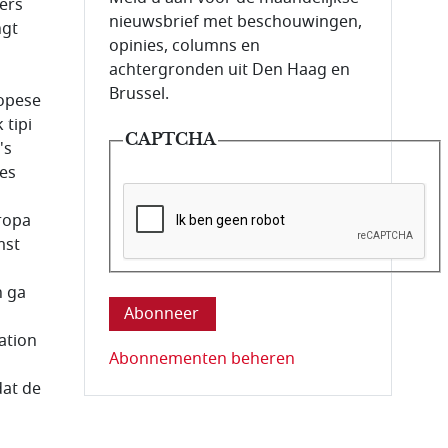
ders
nieuwsbrief met beschouwingen,
ngt
opinies, columns en
achtergronden uit Den Haag en
Brussel.
opese
 tipi
CAPTCHA
's
ies
ropa
mst
Deze vraag is om te controleren dat u ee
n ga
ation
Abonnementen beheren
dat de