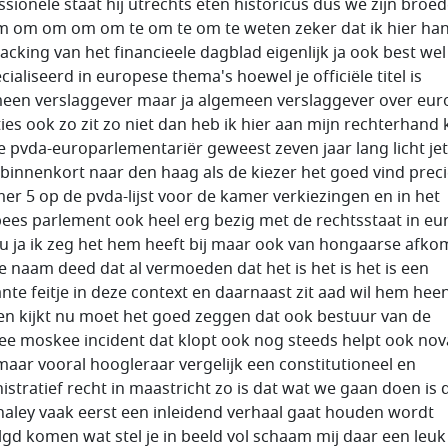
ssionele staat hij utrechts eten historicus dus we zijn broe
om om om om om te om te om te weten zeker dat ik hier ha
hacking van het financieele dagblad eigenlijk ja ook best wel
ialiseerd in europese thema's hoewel je officiële titel is
een verslaggever maar ja algemeen verslaggever over eur
ies ook zo zit zo niet dan heb ik hier aan mijn rechterhand k
e pvda-europarlementariër geweest zeven jaar lang licht jet
binnenkort naar den haag als de kiezer het goed vind prec
r 5 op de pvda-lijst voor de kamer verkiezingen en in het
ees parlement ook heel erg bezig met de rechtsstaat in eu
u ja ik zeg het hem heeft bij maar ook van hongaarse afko
e naam deed dat al vermoeden dat het is het is het is een
ante feitje in deze context en daarnaast zit aad wil hem hee
en kijkt nu moet het goed zeggen dat ook bestuur van de
e moskee incident dat klopt ook nog steeds helpt ook nov
aar vooral hoogleraar vergelijk een constitutioneel en
istratief recht in maastricht zo is dat wat we gaan doen is 
haley vaak eerst een inleidend verhaal gaat houden wordt
lgd komen wat stel je in beeld vol schaam mij daar een leuk