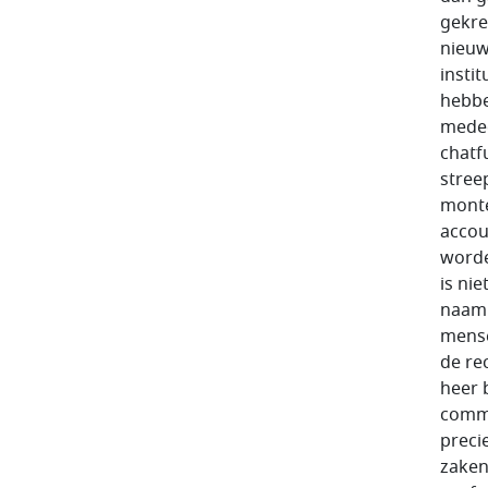
gekre
nieuw
insti
hebbe
meded
chatf
streep
monte
accou
worde
is nie
naam 
mense
de re
heer 
commi
preci
zaken