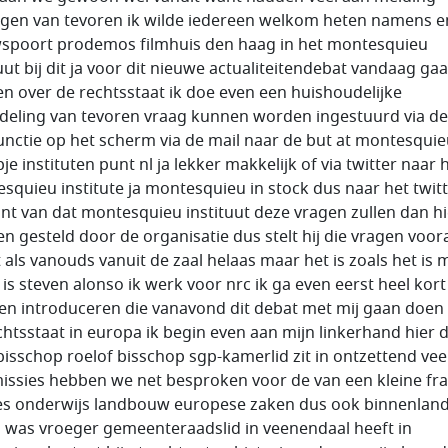
gen van tevoren ik wilde iedereen welkom heten namens e
spoort prodemos filmhuis den haag in het montesquieu
tuut bij dit ja voor dit nieuwe actualiteitendebat vandaag ga
n over de rechtsstaat ik doe even een huishoudelijke
eling van tevoren vraag kunnen worden ingestuurd via de
unctie op het scherm via de mail naar de but at montesqui
je instituten punt nl ja lekker makkelijk of via twitter naar 
squieu institute ja montesquieu in stock dus naar het twitt
nt van dat montesquieu instituut deze vragen zullen dan hi
n gesteld door de organisatie dus stelt hij die vragen voora
t als vanouds vanuit de zaal helaas maar het is zoals het is 
is steven alonso ik werk voor nrc ik ga even eerst heel kort
n introduceren die vanavond dit debat met mij gaan doen
chtsstaat in europa ik begin even aan mijn linkerhand hier 
bisschop roelof bisschop sgp-kamerlid zit in ontzettend vee
ssies hebben we net besproken voor de van een kleine fra
es onderwijs landbouw europese zaken dus ook binnenlan
 was vroeger gemeenteraadslid in veenendaal heeft in