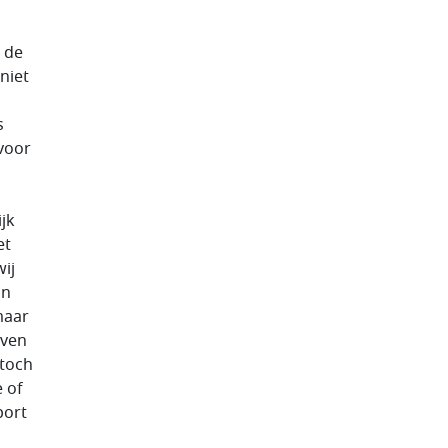
 effectiever echtelijke bescherming en de hebben we het weer dan kan de die lidstaat in the pub conform die verordening daarop worden aangepakt daar ziet u de chick een heleboel mitsen en maren in he in een van de mixen maar is dit gaat niet over de rechtsstaat in de brede zin dit gaat over de rechtsstaat in de context van lyme even zeggen de europese financiën dus als wij bang zouden zijn dat wij met ons toeslagen affaire daarop zouden kunnen