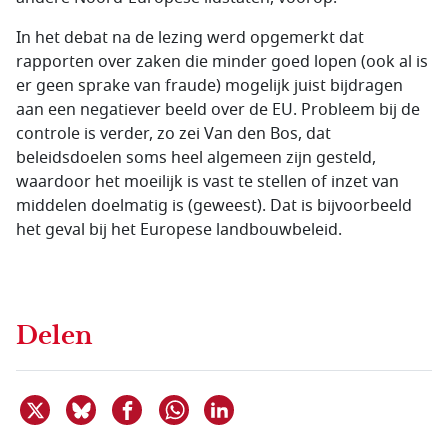
In het debat na de lezing werd opgemerkt dat
rapporten over zaken die minder goed lopen (ook al is
er geen sprake van fraude) mogelijk juist bijdragen
aan een negatiever beeld over de EU. Probleem bij de
controle is verder, zo zei Van den Bos, dat
beleidsdoelen soms heel algemeen zijn gesteld,
waardoor het moeilijk is vast te stellen of inzet van
middelen doelmatig is (geweest). Dat is bijvoorbeeld
het geval bij het Europese landbouwbeleid.
Delen
Deel dit item op X
Deel dit item op Bluesky
Deel dit item op Facebook
Deel dit item op Linkedin
Delen via WhatsApp