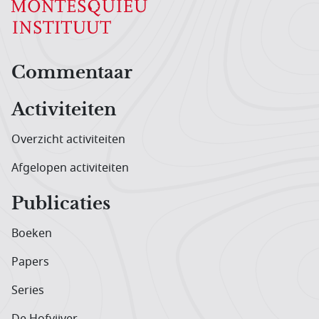
Hoofdnavigatiemenu
Commentaar
Activiteiten
Overzicht activiteiten
Afgelopen activiteiten
Publicaties
Boeken
Papers
Series
De Hofvijver