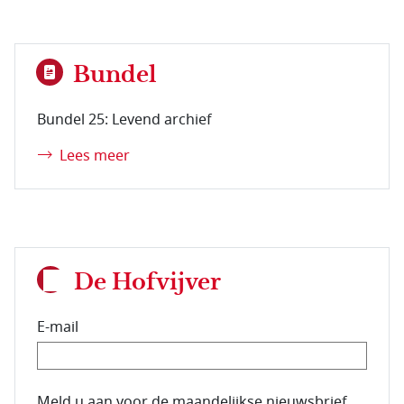
Bundel
Bundel 25: Levend archief
Lees meer
De Hofvijver
E-mail
E-mailadres van de abonnee.
Meld u aan voor de maandelijkse nieuwsbrief