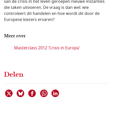
van de crisis in het leven geroepen nieuwe instanties
die taken uitvoeren. De vraag is dan wel: wie
controleert dit handelen en hoe wordt dit door de
Europese kiezers ervaren?
Meer over
Masterclass 2012 'Crisis in Europa'
Delen
Deel dit item op X
Deel dit item op Bluesky
Deel dit item op Facebook
Deel dit item op Linkedin
Delen via WhatsApp