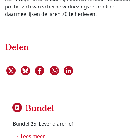
politici zich van scherpe verkiezingsretoriek en
daarmee lijken de jaren 70 te herleven.
Delen
Deel dit item op X
Deel dit item op Bluesky
Deel dit item op Facebook
Deel dit item op Linkedin
Delen via WhatsApp
Bundel
Bundel 25: Levend archief
Lees meer