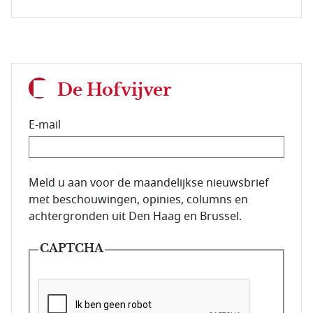
De Hofvijver
E-mail
E-mailadres van de abonnee.
Meld u aan voor de maandelijkse nieuwsbrief
met beschouwingen, opinies, columns en
achtergronden uit Den Haag en Brussel.
CAPTCHA