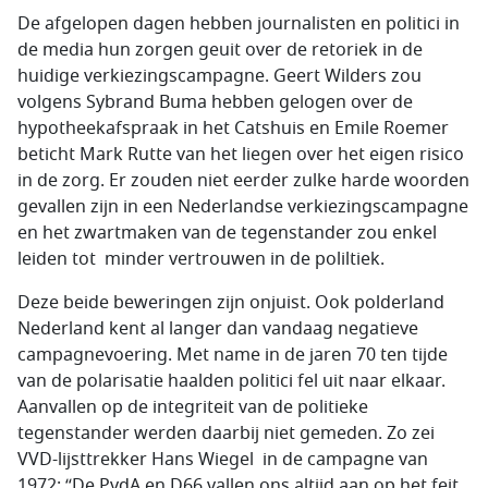
De afgelopen dagen hebben journalisten en politici in
de media hun zorgen geuit over de retoriek in de
huidige verkiezingscampagne. Geert Wilders zou
volgens Sybrand Buma hebben gelogen over de
hypotheekafspraak in het Catshuis en Emile Roemer
beticht Mark Rutte van het liegen over het eigen risico
in de zorg. Er zouden niet eerder zulke harde woorden
gevallen zijn in een Nederlandse verkiezingscampagne
en het zwartmaken van de tegenstander zou enkel
leiden tot minder vertrouwen in de poliltiek.
Deze beide beweringen zijn onjuist. Ook polderland
Nederland kent al langer dan vandaag negatieve
campagnevoering. Met name in de jaren 70 ten tijde
van de polarisatie haalden politici fel uit naar elkaar.
Aanvallen op de integriteit van de politieke
tegenstander werden daarbij niet gemeden. Zo zei
VVD-lijsttrekker Hans Wiegel in de campagne van
1972: “De PvdA en D66 vallen ons altijd aan op het feit