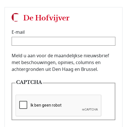
De Hofvijver
E-mail
E-mailadres van de abonnee.
Meld u aan voor de maandelijkse nieuwsbrief
met beschouwingen, opinies, columns en
achtergronden uit Den Haag en Brussel.
CAPTCHA
Deze vraag is om te controleren dat u een mens be