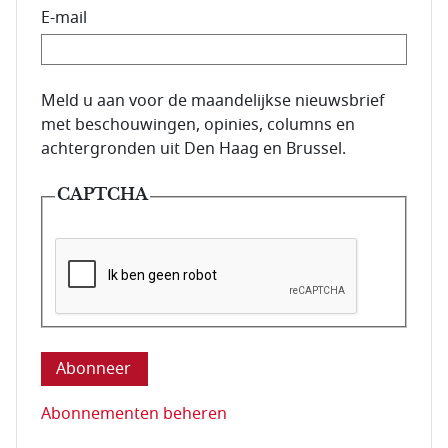
E-mail
E-mailadres van de abonnee.
Meld u aan voor de maandelijkse nieuwsbrief
met beschouwingen, opinies, columns en
achtergronden uit Den Haag en Brussel.
CAPTCHA
Deze vraag is om te controleren dat u een mens be
Abonnementen beheren