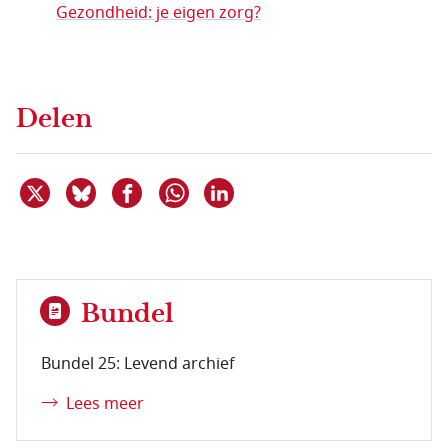
Gezondheid: je eigen zorg?
Delen
Deel dit item op X
Deel dit item op Bluesky
Deel dit item op Facebook
Deel dit item op Linkedin
Delen via WhatsApp
Bundel
Bundel 25: Levend archief
Lees meer