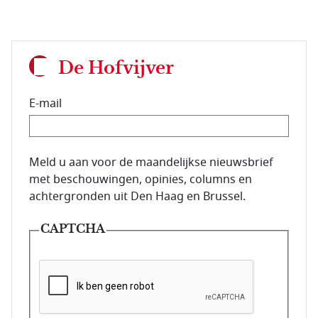
De Hofvijver
E-mail
E-mailadres van de abonnee.
Meld u aan voor de maandelijkse nieuwsbrief
met beschouwingen, opinies, columns en
achtergronden uit Den Haag en Brussel.
CAPTCHA