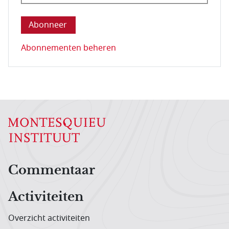
Deze vraag is om te controleren dat u een mens be
Abonnementen beheren
Hoofdnavigatiemenu
Commentaar
Activiteiten
Overzicht activiteiten