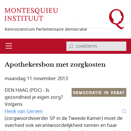
Overslaan en naar de inhoud gaan
Kenniscentrum Parlementaire democratie
invoerveld zoekterm
Open
Menu
Apothekersbon met zorgkosten
maandag 11 november 2013
DEN HAAG (PDC) - Is
gezondheid je eigen zorg?
Volgens
Henk van Gerven
(zorgwoordvoerder SP in de Tweede Kamer) moet de
overheid ook verantwoordelijkheid nemen en haar