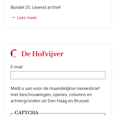
Bundel 25: Levend archief
Lees meer
De Hofvijver
E-mail
E-mailadres van de abonnee.
Meld u aan voor de maandelijkse nieuwsbrief
met beschouwingen, opinies, columns en
achtergronden uit Den Haag en Brussel.
CAPTCHA