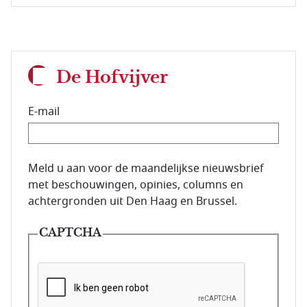
De Hofvijver
E-mail
E-mailadres van de abonnee.
Meld u aan voor de maandelijkse nieuwsbrief
met beschouwingen, opinies, columns en
achtergronden uit Den Haag en Brussel.
CAPTCHA