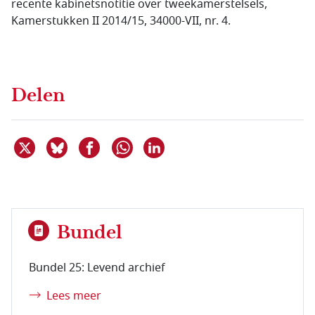
recente kabinetsnotitie over tweekamerstelsels,
Kamerstukken II 2014/15, 34000-VII, nr. 4.
Delen
Deel dit item op X
Deel dit item op Bluesky
Deel dit item op Facebook
Deel dit item op Linkedin
Delen via WhatsApp
Bundel
Bundel 25: Levend archief
Lees meer