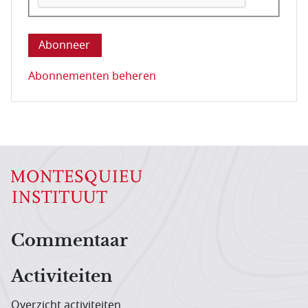
Deze vraag is om te controleren dat u een mens be
Abonnementen beheren
Hoofdnavigatiemenu
Commentaar
Activiteiten
Overzicht activiteiten