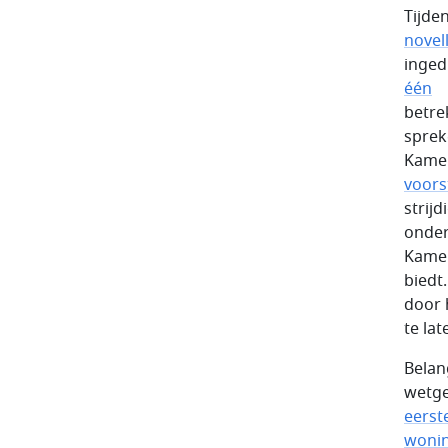
Tijde
novel
inged
één
betre
sprek
Kamer
voors
strij
onder
Kamer
biedt
door 
te la
Belan
wetge
eerst
woni