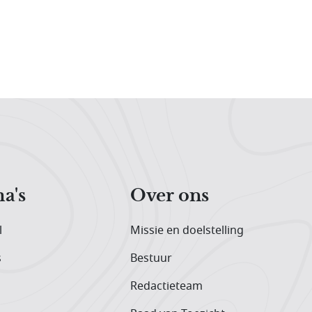
a's
Over ons
l
Missie en doelstelling
s
Bestuur
Redactieteam