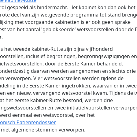
e kabinet-Rutte
rol gespeeld als hindermacht. Het kabinet kon dan ook het
rote deel van zijn wetgevende programma tot stand brenge
lijking met voorgaande kabinetten is er ook geen sprake
st van het aantal 'geblokkeerde' wetsvoorstellen door de 
r.
ns het tweede kabinet-Rutte zijn bijna vijfhonderd
oorstellen, inclusief begrotingen, begrotingswijzigingen en
atiefwetsvoorstellen, door de Eerste Kamer behandeld.
onderdzestig daarvan werden aangenomen en slechts drie
n verworpen. Vier wetsvoorstellen werden tijdens de
deling in de Eerste Kamer ingetrokken, waarvan er in twee
len een nieuw, vervangend wetsvoorstel kwam. Tijdens de 
dat het eerste kabinet-Rutte bestond, werden drie
ingswetsvoorstellen en twee initiatiefvoorstellen verworpe
werd eenmaal een wetsvoorstel, over het
ronisch Patiëntendossier
fs met algemene stemmen verworpen.