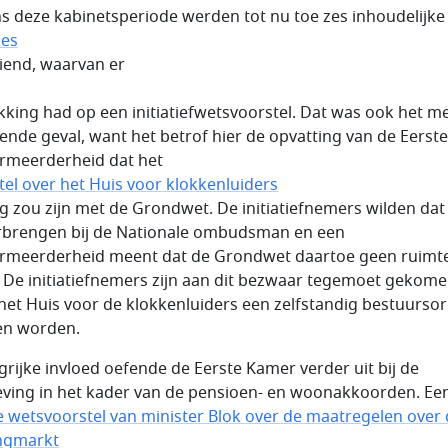
ns deze kabinetsperiode werden tot nu toe zes inhoudelijke
les
iend, waarvan er
kking had op een initiatiefwetsvoorstel. Dat was ook het m
ende geval, want het betrof hier de opvatting van de Eerste
meerderheid dat het
tel over het Huis voor klokkenluiders
dig zou zijn met de Grondwet. De initiatiefnemers wilden dat
brengen bij de Nationale ombudsman en een
meerderheid meent dat de Grondwet daartoe geen ruimt
. De initiatiefnemers zijn aan dit bezwaar tegemoet gekom
het Huis voor de klokkenluiders een zelfstandig bestuurso
ten worden.
grijke invloed oefende de Eerste Kamer verder uit bij de
ving in het kader van de pensioen- en woonakkoorden. Ee
e wetsvoorstel van minister Blok over de maatregelen over
ngmarkt