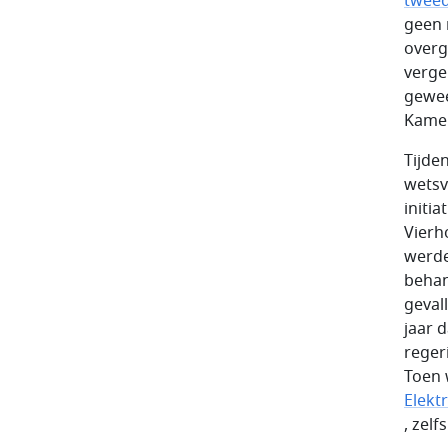
tweed
geen 
overg
verge
gewee
Kame
Tijde
wetsv
initi
Vierh
werde
behan
geval
jaar 
reger
Toen 
Elekt
, zel