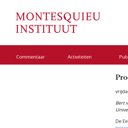
Overslaan en naar de inhoud gaan
Commentaar
Activiteiten
Publ
Pro
vrijda
Bert 
Unive
De Ee