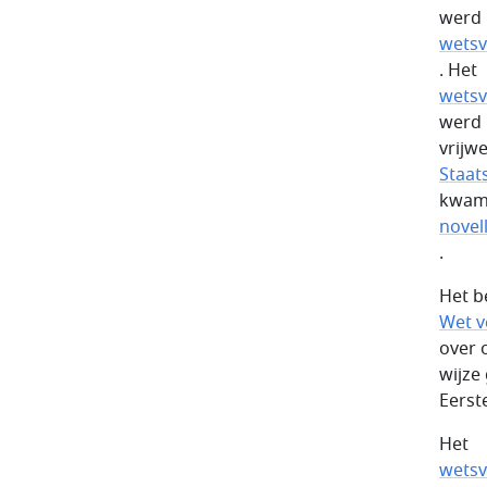
werd 
wetsv
. Het
wetsv
werd 
vrijw
Staat
kwam 
novel
.
Het b
Wet v
over 
wijze
Eerst
Het
wetsv