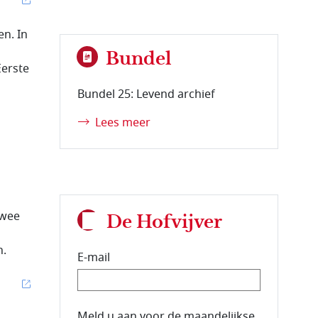
n. In
Bundel
Eerste
Bundel 25: Levend archief
Lees meer
twee
De Hofvijver
n.
E-mail
E-mailadres van de abonnee.
Meld u aan voor de maandelijkse