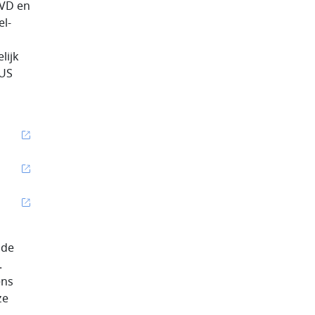
VVD en
el-
lijk
LUS
ode
.
ens
ze