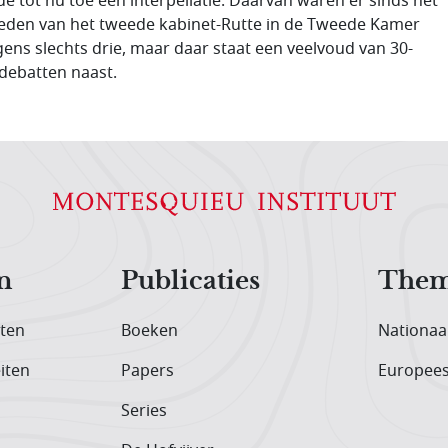
de tot nu toe één interpellatie. Daarvan waren er sinds het
eden van het tweede kabinet-Rutte in de Tweede Kamer
gens slechts drie, maar daar staat een veelvoud van 30-
debatten naast.
n
Publicaties
Them
iten
Boeken
Nationaa
iten
Papers
Europee
Series