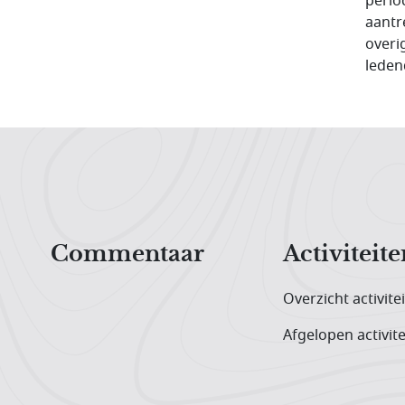
perio
aantr
overi
leden
Hoofdnavigatiemenu
Commentaar
Activiteite
Overzicht activite
Afgelopen activite