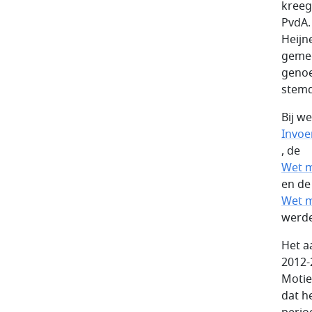
kreeg
PvdA.
Heijn
gemee
genoe
stemd
Bij w
Invoe
, de
Wet m
en de
Wet m
werde
Het a
2012-
Motie
dat h