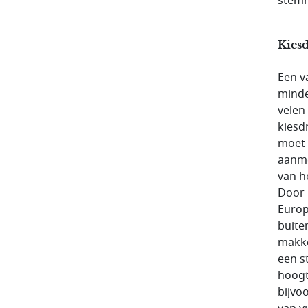
stemm
Kies
Een v
minde
velen
kiesd
moet 
aanme
van h
Door 
Europ
buite
makke
een s
hoogt
bijvo