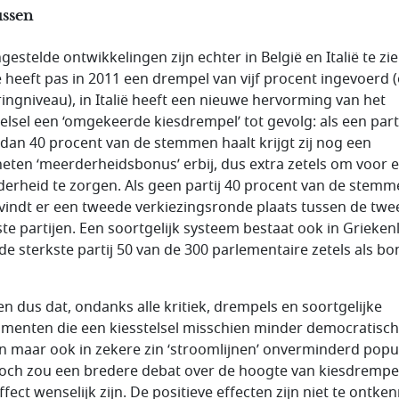
ssen
estelde ontwikkelingen zijn echter in België en Italië te zie
ë heeft pas in 2011 een drempel van vijf procent ingevoerd 
ringniveau), in Italië heeft een nieuwe hervorming van het
telsel een ‘omgekeerde kiesdrempel’ tot gevolg: als een part
dan 40 procent van de stemmen haalt krijgt zij nog een
eten ‘meerderheidsbonus’ erbij, dus extra zetels om voor 
erheid te zorgen. Als geen partij 40 procent van de stem
 vindt er een tweede verkiezingsronde plaats tussen de twe
ste partijen. Een soortgelijk systeem bestaat ook in Grieken
de sterkste partij 50 van de 300 parlementaire zetels als b
en dus dat, ondanks alle kritiek, drempels en soortgelijke
umenten die een kiesstelsel misschien minder democratisch
 maar ook in zekere zin ‘stroomlijnen’ onverminderd popu
 Toch zou een bredere debat over de hoogte van kiesdrempe
fect wenselijk zijn. De positieve effecten zijn niet te ontke