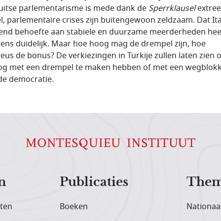
uitse parlementarisme is mede dank de
Sperrklausel
extre
el, parlementaire crises zijn buitengewoon zeldzaam. Dat Ita
end behoefte aan stabiele en duurzame meerderheden heef
ens duidelijk. Maar hoe hoog mag de drempel zijn, hoe
eus de bonus? De verkiezingen in Turkije zullen laten zien 
og met een drempel te maken hebben of met een wegblok
de democratie.
n
Publicaties
Them
iten
Boeken
Nationaa