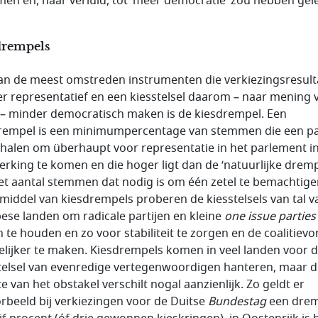
en en, naar verluid, tot ‘meer democratie’ zou hebben gele
drempels
an de meest omstreden instrumenten die verkiezingsresult
r representatief en een kiesstelsel daarom – naar mening 
 – minder democratisch maken is de kiesdrempel. Een
rempel is een minimumpercentage van stemmen die een par
halen om überhaupt voor representatie in het parlement i
rking te komen en die hoger ligt dan de ‘natuurlijke dremp
et aantal stemmen dat nodig is om één zetel te bemachtige
middel van kiesdrempels proberen de kiesstelsels van tal v
ese landen om radicale partijen en kleine
one issue parties
n te houden en zo voor stabiliteit te zorgen en de coalitiev
lijker te maken. Kiesdrempels komen in veel landen voor d
telsel van evenredige vertegenwoordigen hanteren, maar d
e van het obstakel verschilt nogal aanzienlijk. Zo geldt er
orbeeld bij verkiezingen voor de Duitse
Bundestag
een drem