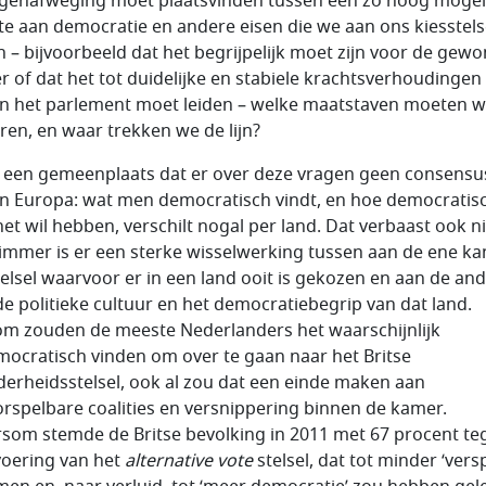
genafweging moet plaatsvinden tussen een zo hoog mogel
te aan democratie en andere eisen die we aan ons kiesstels
en – bijvoorbeeld dat het begrijpelijk moet zijn voor de gew
r of dat het tot duidelijke en stabiele krachtsverhoudingen
n het parlement moet leiden – welke maatstaven moeten 
ren, en waar trekken we de lijn?
s een gemeenplaats dat er over deze vragen geen consensus
n Europa: wat men democratisch vindt, en hoe democratis
et wil hebben, verschilt nogal per land. Dat verbaast ook ni
immer is er een sterke wisselwerking tussen aan de ene ka
telsel waarvoor er in een land ooit is gekozen en aan de an
de politieke cultuur en het democratiebegrip van dat land.
m zouden de meeste Nederlanders het waarschijnlijk
ocratisch vinden om over te gaan naar het Britse
erheidsstelsel, ook al zou dat een einde maken aan
rspelbare coalities en versnippering binnen de kamer.
som stemde de Britse bevolking in 2011 met 67 procent te
voering van het
alternative vote
stelsel, dat tot minder ‘versp