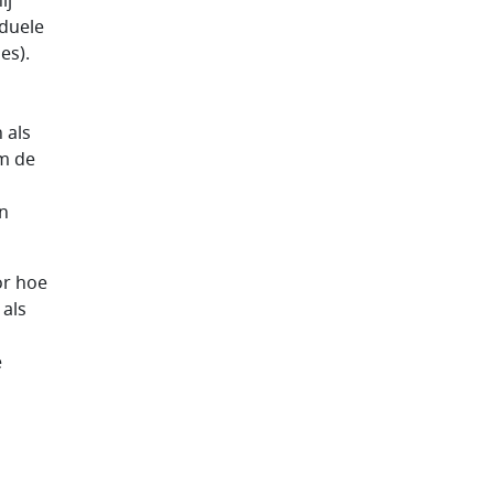
ij
iduele
es).
 als
om de
en
or hoe
 als
e