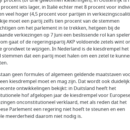
jf procent (óf drie gewonnen kieskringen), in Oostenrijk is h
procent iets lager, in Italië echter met 8 procent voor indiv
en veel hoger (4,5 procent voor partijen in verkiezingscoaliti
rkije moet een partij zelfs tien procent van de stemmen
htigen om het parlement in te trekken, hetgeen bij de
aande verkiezingen op 7 Juni een beslissende rol kan spelen
rom gaat of de regeringspartij AKP voldoende zetels wint 
e grondwet te wijzigen. In Nederland is de kiesdrempel het
l stemmen dat een partij moet halen om een zetel te kunn
ten.
staan geen formules of algemeen geldende maatstaven vo
een kiesdrempel moet en mag zijn. Dat wordt ook duidelijk
ecente ontwikkelingen bekijkt: in Duitsland heeft het
itutionele hof afgelopen jaar de kiesdrempel voor Europes
ezingen onconstitutioneel verklaard, met als reden dat het
ese Parlement een regering niet hoeft te steunen en een
ele meerderheid daarom niet nodig is.