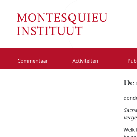
Overslaan en naar de inhoud gaan
Commentaar
Activiteiten
Publ
De 
donde
Sacha
verge
Welk 