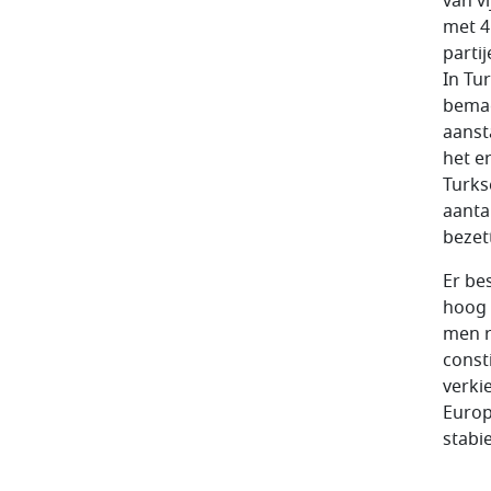
van vi
met 4 
partij
In Tu
bemac
aanst
het e
Turks
aanta
bezet
Er be
hoog 
men r
const
verki
Europ
stabi