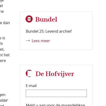
ijk
el
one
Bundel
we dan
Bundel 25: Levend archief
 is
Lees meer
ch
et,
nt het
dere
De Hofvijver
E-mail
gen
ilde’
E-mailadres van de abonnee.
Meld u aan voor de maandelijkse