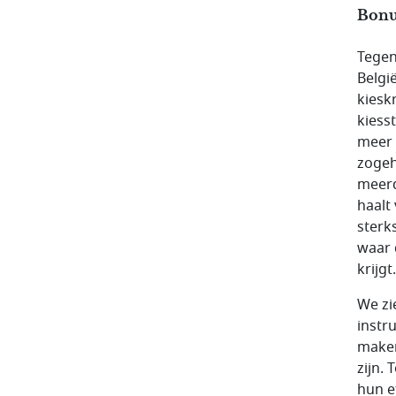
Bonu
Tegeng
Belgi
kiesk
kiess
meer 
zogeh
meerd
haalt
sterk
waar 
krijgt.
We zi
instr
maken
zijn.
hun ef