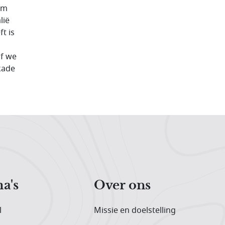
em
lië
t is
of we
kade
a's
Over ons
l
Missie en doelstelling