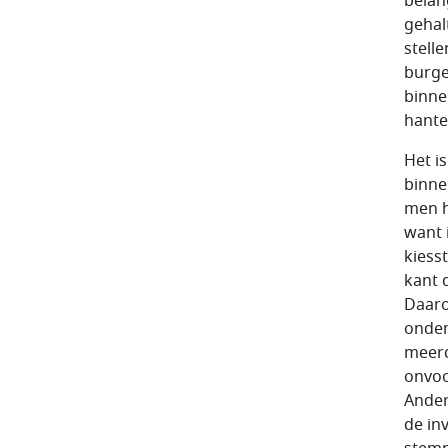
belan
gehal
stell
burge
binne
hante
Het i
binne
men h
want 
kiess
kant 
Daaro
ondem
meerd
onvoo
Ander
de in