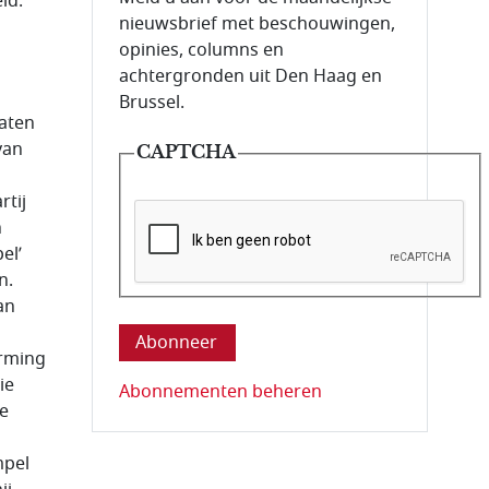
id.
nieuwsbrief met beschouwingen,
opinies, columns en
achtergronden uit Den Haag en
Brussel.
aten
van
CAPTCHA
tij
n
el’
n.
Deze vraag is om te controleren dat u ee
an
orming
ie
Abonnementen beheren
e
pel