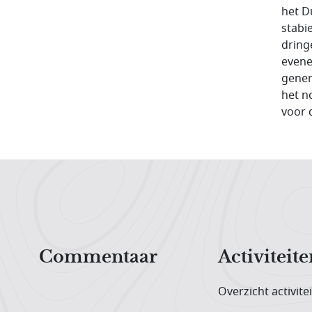
het D
stabi
dring
evene
gener
het n
voor 
Hoofdnavigatiemenu
Commentaar
Activiteite
Overzicht activite