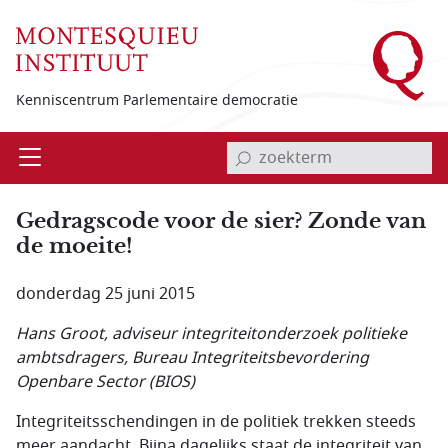
Overslaan en naar de inhoud gaan
Kenniscentrum Parlementaire democratie
invoerveld zoekterm
Open
Menu
Gedragscode voor de sier? Zonde van
de moeite!
donderdag 25 juni 2015
Hans Groot, adviseur integriteitonderzoek politieke
ambtsdragers, Bureau Integriteitsbevordering
Openbare Sector (BIOS)
Integriteitsschendingen in de politiek trekken steeds
meer aandacht. Bijna dagelijks staat de integriteit van