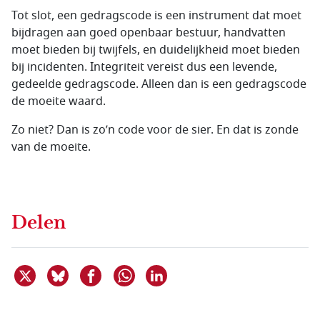
Tot slot, een gedragscode is een instrument dat moet
bijdragen aan goed openbaar bestuur, handvatten
moet bieden bij twijfels, en duidelijkheid moet bieden
bij incidenten. Integriteit vereist dus een levende,
gedeelde gedragscode. Alleen dan is een gedragscode
de moeite waard.
Zo niet? Dan is zo’n code voor de sier. En dat is zonde
van de moeite.
Delen
Deel dit item op X
Deel dit item op Bluesky
Deel dit item op Facebook
Deel dit item op Linkedin
Delen via WhatsApp