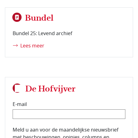
Bundel
Bundel 25: Levend archief
Lees meer
De Hofvijver
E-mail
E-mailadres van de abonnee.
Meld u aan voor de maandelijkse nieuwsbrief
met beschouwingen, opinies, columns en