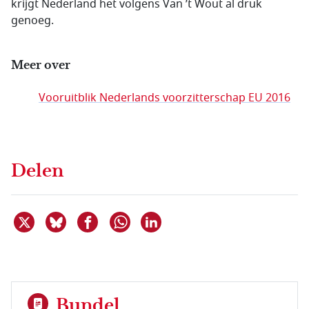
krijgt Nederland het volgens Van ’t Wout al druk
genoeg.
Meer over
Vooruitblik Nederlands voorzitterschap EU 2016
Delen
Deel dit item op X
Deel dit item op Bluesky
Deel dit item op Facebook
Deel dit item op Linkedin
Delen via WhatsApp
Bundel