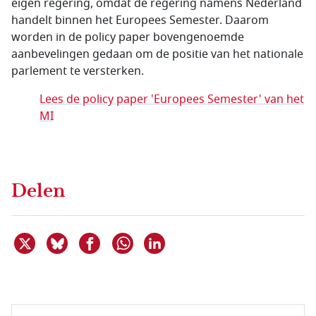
eigen regering, omdat de regering namens Nederland
handelt binnen het Europees Semester. Daarom
worden in de
policy paper
bovengenoemde
aanbevelingen gedaan om de positie van het nationale
parlement te versterken.
Lees de policy paper 'Europees Semester' van het
MI
Delen
Deel dit item op X
Deel dit item op Bluesky
Deel dit item op Facebook
Deel dit item op Linkedin
Delen via WhatsApp