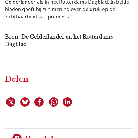
Gelderlander als in het Rotterdams Dagblad. In beide
bladen geeft hij zijn mening over de druk op de
zichtbaarheid van premiers.
Bron: De Gelderlander en het Rotterdams
Dagblad
Delen
Deel dit item op X
Deel dit item op Bluesky
Deel dit item op Facebook
Deel dit item op Linkedin
Delen via WhatsApp