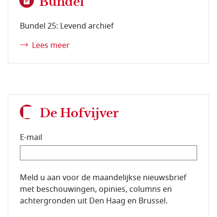
Bundel
Bundel 25: Levend archief
Lees meer
De Hofvijver
E-mail
E-mailadres van de abonnee.
Meld u aan voor de maandelijkse nieuwsbrief
met beschouwingen, opinies, columns en
achtergronden uit Den Haag en Brussel.