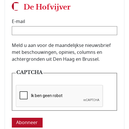
De Hofvijver
E-mail
E-mailadres van de abonnee.
Meld u aan voor de maandelijkse nieuwsbrief
met beschouwingen, opinies, columns en
achtergronden uit Den Haag en Brussel.
CAPTCHA
Deze vraag is om te controleren dat u een mens be