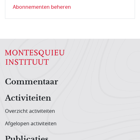
Abonnementen beheren
Hoofdnavigatiemenu
Commentaar
Activiteiten
Overzicht activiteiten
Afgelopen activiteiten
Publicaties