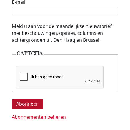
E-mail
E-mailadres van de abonnee.
Meld u aan voor de maandelijkse nieuwsbrief
met beschouwingen, opinies, columns en
achtergronden uit Den Haag en Brussel.
CAPTCHA
Deze vraag is om te controleren dat u een mens be
Abonnementen beheren