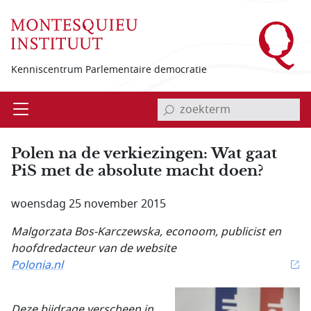
Overslaan en naar de inhoud gaan
Kenniscentrum Parlementaire democratie
invoerveld zoekterm
Open
Menu
Polen na de verkiezingen: Wat gaat
PiS met de absolute macht doen?
woensdag 25 november 2015
Malgorzata Bos-Karczewska
, econoom, publicist en
hoofdredacteur van de website
Polonia.nl
Deze bijdrage verscheen in