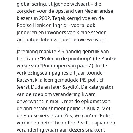
globalisering, stijgende welvaart – die
zorgden voor de opstand van Nederlandse
kiezers in 2002. Tegelijkertijd voelen de
Poolse Henk en Ingrid – vooral ook
jongeren en inwoners van kleine steden -
zich uitgesloten van de nieuwe welvaart.
Jarenlang maakte PiS handig gebruik van
het frame “Polen in de puinhoop” (de Poolse
versie van “Puinhopen van paars”). In de
verkiezingscampagnes dit jaar toonde
Kaczyński
alleen gematigde PiS-politici
(eerst
Duda
en later
Szydło
). De katalysator
van de roep om verandering kwam
onverwacht in mei jl. met de opkomst van
de anti-establishment politicus
Kukiz
. Met
de Poolse versie van ‘Yes, we can’ en ‘Polen
verdienen beter’ beloofde PiS dit najaar een
verandering waarnaar kiezers snakten.