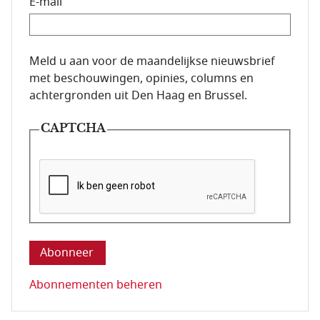
E-mail
E-mailadres van de abonnee.
Meld u aan voor de maandelijkse nieuwsbrief
met beschouwingen, opinies, columns en
achtergronden uit Den Haag en Brussel.
CAPTCHA
Deze vraag is om te controleren dat u een mens be
Abonnementen beheren