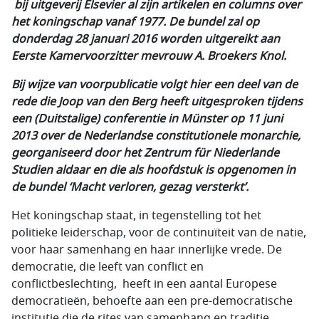
bij uitgeverij Elsevier al zijn artikelen en columns over
het koningschap vanaf 1977. De bundel zal op
donderdag 28 januari 2016 worden uitgereikt aan
Eerste Kamervoorzitter mevrouw A. Broekers Knol.
Bij wijze van voorpublicatie volgt hier een deel van de
rede die Joop van den Berg heeft uitgesproken tijdens
een (Duitstalige) conferentie in Münster op 11 juni
2013 over de Nederlandse constitutionele monarchie,
georganiseerd door het Zentrum für Niederlande
Studien aldaar en die als hoofdstuk is opgenomen in
de bundel ‘Macht verloren, gezag versterkt’.
Het koningschap staat, in tegenstelling tot het
politieke leiderschap, voor de continuïteit van de natie,
voor haar samenhang en haar innerlijke vrede. De
democratie, die leeft van conflict en
conflictbeslechting, heeft in een aantal Europese
democratieën, behoefte aan een pre-democratische
institutie die de rites van samenhang en traditie