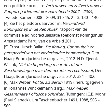
voorts: J.Th.J. van den Berg, De parlementaire orde is
een politieke orde, in:
Vertrouwen en zelfvertrouwen.
Rapport parlementaire zelfreflectie 2007 – 2009
,
Tweede Kamer, 2008 – 2009, 31 845, 2 – 3, 130 – 140.
[4] Zie het pleidooi daarvoor in:
Verbindend
koningschap in de Republiek
, rapport van de
commissie ad hoc ‘actualisatie toekomst Koningshuis’,
Amsterdam: Partij van de Arbeid 2011.
[5] Ernst Hirsch Ballin,
De Koning. Continuïteit en
perspectief van het Nederlandse koningschap
, Den
Haag: Boom Juridische uitgevers, 2012. H.D. Tjeenk
Willink,
Niet de beperking maar de ruimte.
Beschouwingen over
democratie en rechtsstaat
, Den
Haag: Boom Juridische uitgevers, 2012, 384 – 402.
[6] Max Weber,
Politik als Beruf
(1919), heruitgegeven
in: Johannes Winckelmann (Hrg.),
Max Weber,
Gesammelte Politische Schriften
, Tübingen: J.C.B. Mohr
(Paul Siebeck), Uni Taschenbücher 1491, 1988, 505 –
560.