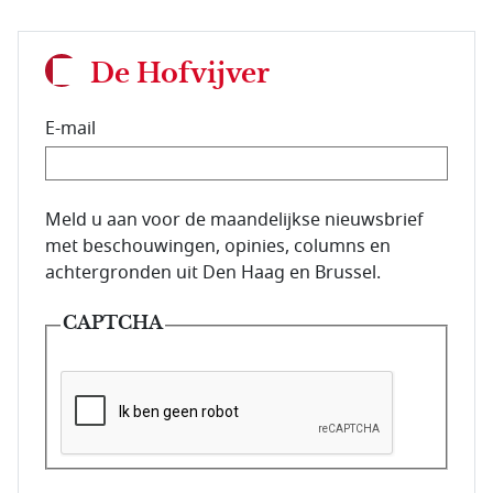
De Hofvijver
E-mail
E-mailadres van de abonnee.
Meld u aan voor de maandelijkse nieuwsbrief
met beschouwingen, opinies, columns en
achtergronden uit Den Haag en Brussel.
CAPTCHA
Deze vraag is om te controleren dat u een mens be