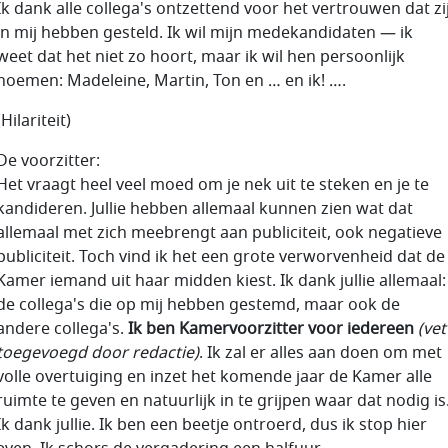
Ik dank alle collega's ontzettend voor het vertrouwen dat zi
in mij hebben gesteld. Ik wil mijn medekandidaten — ik
weet dat het niet zo hoort, maar ik wil hen persoonlijk
noemen: Madeleine, Martin, Ton en … en ik! ….
(Hilariteit)
De voorzitter:
Het vraagt heel veel moed om je nek uit te steken en je te
kandideren. Jullie hebben allemaal kunnen zien wat dat
allemaal met zich meebrengt aan publiciteit, ook negatieve
publiciteit. Toch vind ik het een grote verworvenheid dat de
Kamer iemand uit haar midden kiest. Ik dank jullie allemaal:
de collega's die op mij hebben gestemd, maar ook de
andere collega's.
Ik ben Kamervoorzitter voor iedereen
(vet
toegevoegd door redactie)
. Ik zal er alles aan doen om met
volle overtuiging en inzet het komende jaar de Kamer alle
ruimte te geven en natuurlijk in te grijpen waar dat nodig is
Ik dank jullie. Ik ben een beetje ontroerd, dus ik stop hier