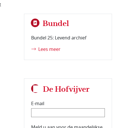
t
Bundel
Bundel 25: Levend archief
Lees meer
De Hofvijver
E-mail
E-mailadres van de abonnee.
Meld u aan voor de maandelijkse