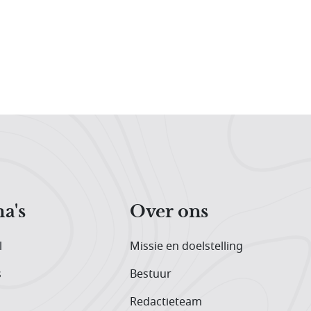
a's
Over ons
l
Missie en doelstelling
s
Bestuur
Redactieteam