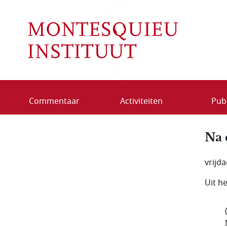
Overslaan en naar de inhoud gaan
Commentaar
Activiteiten
Publ
Na 
vrijd
Uit h