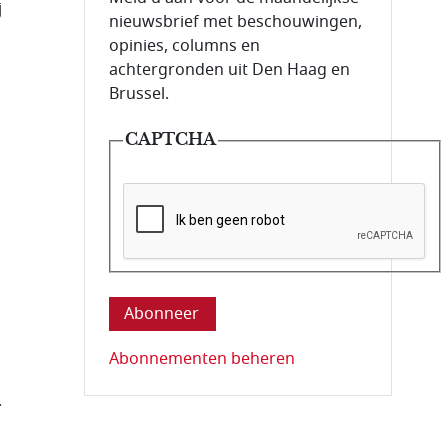
j
nieuwsbrief met beschouwingen,
opinies, columns en
achtergronden uit Den Haag en
Brussel.
CAPTCHA
Deze vraag is om te controleren dat u ee
Abonnementen beheren
.