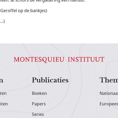
even. Ik schors de vergadering een halfuur.
(Geroffel op de bankjes)
(...)
n
Publicaties
Them
iten
Boeken
Nationaa
iten
Papers
Europee
Series