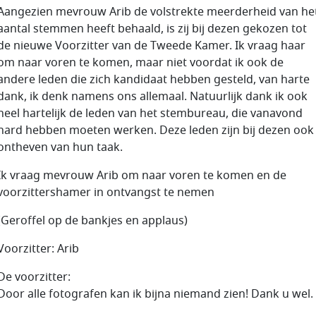
Aangezien mevrouw Arib de volstrekte meerderheid van he
aantal stemmen heeft behaald, is zij bij dezen gekozen tot
de nieuwe Voorzitter van de Tweede Kamer. Ik vraag haar
om naar voren te komen, maar niet voordat ik ook de
andere leden die zich kandidaat hebben gesteld, van harte
dank, ik denk namens ons allemaal. Natuurlijk dank ik ook
heel hartelijk de leden van het stembureau, die vanavond
hard hebben moeten werken. Deze leden zijn bij dezen ook
ontheven van hun taak.
Ik vraag mevrouw Arib om naar voren te komen en de
voorzittershamer in ontvangst te nemen
(Geroffel op de bankjes en applaus)
Voorzitter: Arib
De voorzitter:
Door alle fotografen kan ik bijna niemand zien! Dank u wel.