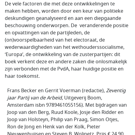
De vele factoren die met deze ontwikkelingen te
maken hebben, worden door een keur van politieke
deskundigen geanalyseerd en aan een diepgaande
beschouwing onderworpen. De veranderende positie
en opvattingen van de partijleden, de
(on)voorspelbaarheid van het electoraat, de
wederwaardigheden van het wethouderssocialisme,
‘Europa’, de ontwikkeling van de zusterpartijen: dit
boek verkent deze en andere zaken die onlosmakelijk
zijn verbonden met de PvdA, haar huidige positie en
haar toekomst.
Frans Becker en Gerrit Voerman (redactie),
Zeventig
jaar Partij van de Arbeid
, Uitgeverij Boom,
Amsterdam isbn 9789461055156). Met bijdragen van
Joop van den Berg, Ruud Koole, Josje den Ridder en
Joop van Holsteyn, Philip van Praag, Simon Otjes,
Ron de Jong en Henk van der Kolk, Pieter
Nieuwenhuijsen en Steven B. Wolinetz. Prijs € 24,90.